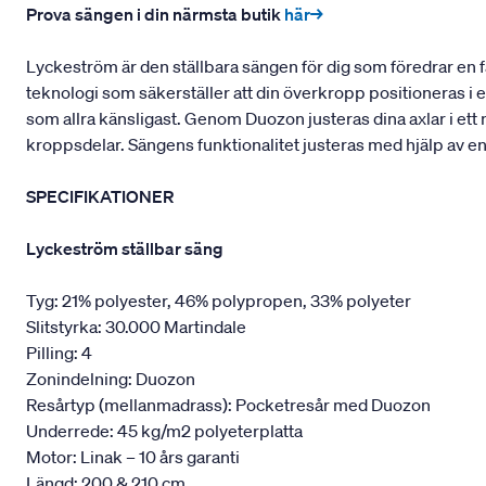
Prova sängen i din närmsta butik
här→
Lyckeström är den ställbara sängen för dig som föredrar en 
teknologi som säkerställer att din överkropp positioneras i e
som allra känsligast. Genom Duozon justeras dina axlar i ett n
kroppsdelar. Sängens funktionalitet justeras med hjälp av e
SPECIFIKATIONER
Lyckeström ställbar säng
Tyg: 21% polyester, 46% polypropen, 33% polyeter
Slitstyrka: 30.000 Martindale
Pilling: 4
Zonindelning: Duozon
Resårtyp (mellanmadrass): Pocketresår med Duozon
Underrede: 45 kg/m2 polyeterplatta
Motor: Linak – 10 års garanti
Längd: 200 & 210 cm