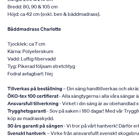
Bredd: 80, 90 & 105 cm
Höjd: ca 42 cm (exkl. ben & bäddmadrass).
Bäddmadrass Charlotte
Tjocklek: ca 7 cm
Kärna: Polyeterskum
Vadd: Luftig fibervadd
Tyg: Pikerad följsam stretchtyg
Fodral avtagbart: Nej
Tillverkas på beställning
– Din säng handtillverkas och skräd
ÖKO-tex 100 certifierat
- Alla sängtygerna i alla våra sängar
Ansvarsfull tillverkning
- Virket i din säng är av obehandlad
Trygghetsgaranti
- Sov på saken i 180 dagar! Med vår Trygghets
köp av madrasskydd.
30 års garanti på sängen
- Vi tror på vårt hantverk! Därför e
Svenskt hantverk
– Virke från ansvarsfullt svenskt skogsbr