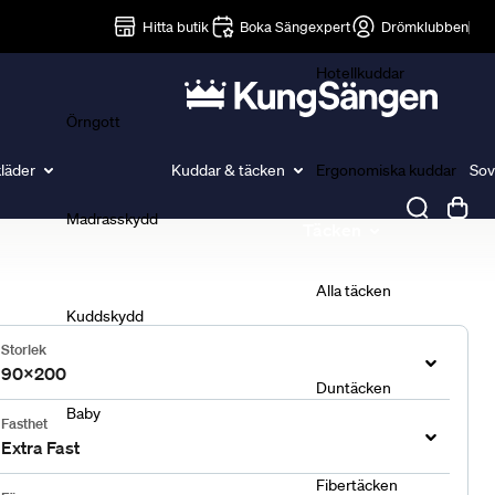
Lakan
Hitta butik
Boka Sängexpert
Drömklubben
Hotellkuddar
Örngott
läder
Kuddar & täcken
Ergonomiska kuddar
Sov
Madrasskydd
Täcken
Alla täcken
Kuddskydd
Storlek
90x200
Duntäcken
Baby
Fasthet
Extra Fast
Fibertäcken