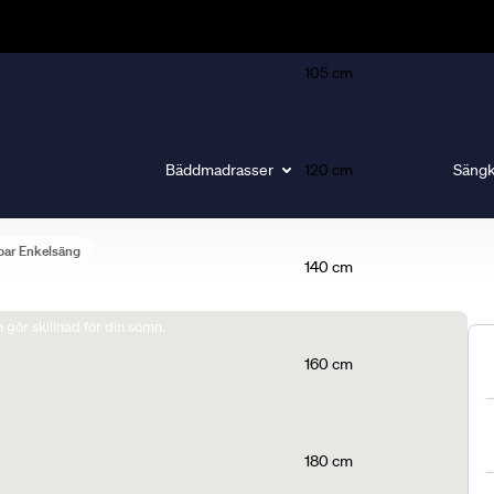
105 cm
Bäddmadrasser
120 cm
Sängk
bar Enkelsäng
140 cm
gör skillnad för din sömn.
160 cm
180 cm