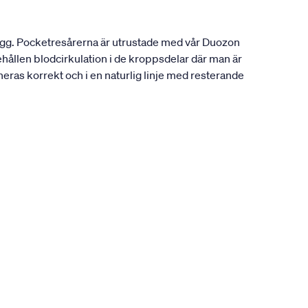
rygg. Pocketresårerna är utrustade med vår Duozon
behållen blodcirkulation i de kroppsdelar där man är
oneras korrekt och i en naturlig linje med resterande