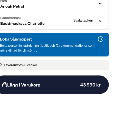
Färg
Anouk Petrol
Bäddmadrass
Svala täcken
Bäddmadrass Charlotte
Boka Sängexpert
Boka personlig rådgivning i butik och få rekommendationer som
gör skillnad för din sömn.
Leveranstid
2-3 veckor
Lägg i Varukorg
43 990 kr