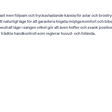
fast men följsam och tryckavlastande känsla för axlar och bröst
tt naturligt läge för att garantera högsta möjliga komfort och bi
eutralt läge i sängen vilket gör att även höfter och svank positi
n trådlös handkontroll som reglerar huvud- och fotända.