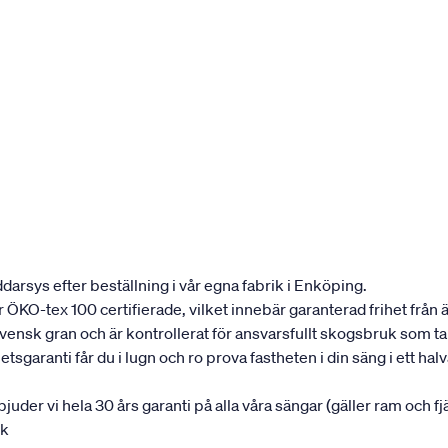
darsys efter beställning i vår egna fabrik i Enköping.
 är ÖKO-tex 100 certifierade, vilket innebär garanterad frihet fr
 svensk gran och är kontrollerat för ansvarsfullt skogsbruk som t
garanti får du i lugn och ro prova fastheten i din säng i ett halvår
rbjuder vi hela 30 års garanti på alla våra sängar (gäller ram och f
uk