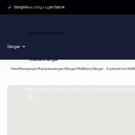
Ramsängar
Sängtillverkning i egen fabrik
Kontinentalsängar
Sängar
Ställbara sängar
Hem
Kampanjer
Kampanjsängar
Sängar
Ställbara Sängar
Lyckeström Ställ
Boka Sängexpert
Boka personlig rådgivning i butik och få rekommendationer som 