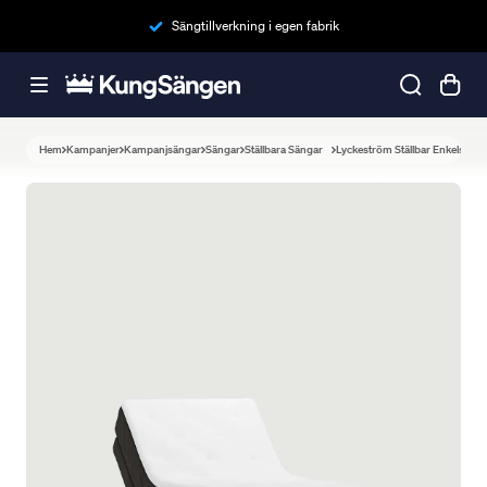
Sängtillverkning i egen fabrik
Hem
Kampanjer
Kampanjsängar
Sängar
Ställbara Sängar
Lyckeström Ställbar Enkelsäng