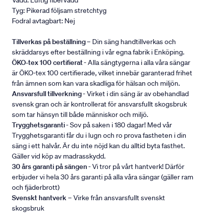
Vadd: Luftig fibervadd
Tyg: Pikerad följsam stretchtyg
Fodral avtagbart: Nej
Tillverkas på beställning
– Din säng handtillverkas och
skräddarsys efter beställning i vår egna fabrik i Enköping.
ÖKO-tex 100 certifierat
- Alla sängtygerna i alla våra sängar
är ÖKO-tex 100 certifierade, vilket innebär garanterad frihet
från ämnen som kan vara skadliga för hälsan och miljön.
Ansvarsfull tillverkning
- Virket i din säng är av obehandlad
svensk gran och är kontrollerat för ansvarsfullt skogsbruk
som tar hänsyn till både människor och miljö.
Trygghetsgaranti
- Sov på saken i 180 dagar! Med vår
Trygghetsgaranti får du i lugn och ro prova fastheten i din
säng i ett halvår. Är du inte nöjd kan du alltid byta fasthet.
Gäller vid köp av madrasskydd.
30 års garanti på sängen
- Vi tror på vårt hantverk! Därför
erbjuder vi hela 30 års garanti på alla våra sängar (gäller ram
och fjäderbrott)
Svenskt hantverk
– Virke från ansvarsfullt svenskt
skogsbruk