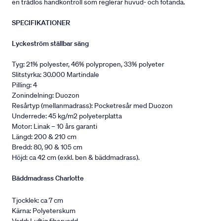
en trådlös handkontroll som reglerar huvud- och fotända.
SPECIFIKATIONER
Lyckeström ställbar säng
Tyg: 21% polyester, 46% polypropen, 33% polyeter
Slitstyrka: 30.000 Martindale
Pilling: 4
Zonindelning: Duozon
Resårtyp (mellanmadrass): Pocketresår med Duozon
Underrede: 45 kg/m2 polyeterplatta
Motor: Linak – 10 års garanti
Längd: 200 & 210 cm
Bredd: 80, 90 & 105 cm
Höjd: ca 42 cm (exkl. ben & bäddmadrass).
Bäddmadrass Charlotte
Tjocklek: ca 7 cm
Kärna: Polyeterskum