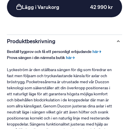
Lägg i Varukorg
42 990 kr
Produktbeskrivning
Beställ tygprov och få ett personligt erbjudande
här→
Prova sängen i din närmsta butik
här→
Lyckeström är den ställbara sängen för dig som föredrar en
fast men följsam och tryckavlastande känsla för axlar och
bröstrygg. Pocketresårerna är utrustade med vår Duozon
teknologi som säkerställer att din överkropp positioneras i
ett naturligt läge för att garantera högsta möjliga komfort
och bibehållen blodcirkulation i de kroppsdelar där man är
som allra känsligast. Genom Duozon justeras dina axlar i ett
neutralt läge i sängen vilket gör att även höfter och svank
positioneras korrekt och i en naturlig linje med resterande
kroppsdelar. Sängens funktionalitet justeras med hjälp av