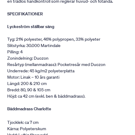
en trådlös handkontroll som reglerar huvud- och fotända.
SPECIFIKATIONER
Lyckeström ställbar säng
Tyg: 21% polyester, 46% polypropen, 33% polyeter
Slitstyrka: 30.000 Martindale
Pilling: 4
Zonindelning: Duozon
Resårtyp (mellanmadrass): Pocketresår med Duozon
Underrede: 45 kg/m2 polyeterplatta
Motor: Linak – 10 års garanti
Längd: 200 & 210 cm
Bredd: 80, 90 & 105 cm
Höjd: ca 42 cm (exkl. ben & bäddmadrass).
Bäddmadrass Charlotte
Tjocklek: ca 7 cm
Kärna: Polyeterskum