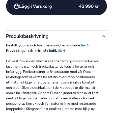
Lägg i Varukorg
42 990 kr
Produktbeskrivning
Beställ tygprov och få ett personligt erbjudande
här→
Prova sängen i din närmsta butik
här→
Lyckeström är den ställbara sängen för dig som föredrar en
fast men följsam och tryckavlastande känsla för axlar och
bröstrygg. Pocketresårerna är utrustade med vår Duozon
teknologi som säkerställer att din överkropp positioneras i
ett naturligt läge för att garantera högsta möjliga komfort
och bibehållen blodcirkulation i de kroppsdelar där man är
som allra känsligast. Genom Duozon justeras dina axlar i ett
neutralt läge i sängen vilket gör att även höfter och svank
positioneras korrekt och i en naturlig linje med resterande
kroppsdelar. Sängens funktionalitet justeras med hjälp av