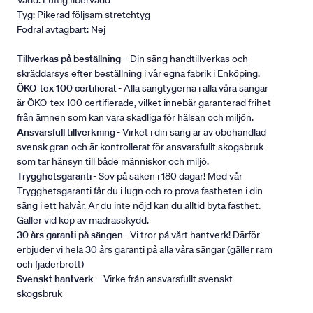
Vadd: Luftig fibervadd
Tyg: Pikerad följsam stretchtyg
Fodral avtagbart: Nej
Tillverkas på beställning
– Din säng handtillverkas och
skräddarsys efter beställning i vår egna fabrik i Enköping.
ÖKO-tex 100 certifierat
- Alla sängtygerna i alla våra sängar
är ÖKO-tex 100 certifierade, vilket innebär garanterad frihet
från ämnen som kan vara skadliga för hälsan och miljön.
Ansvarsfull tillverkning
- Virket i din säng är av obehandlad
svensk gran och är kontrollerat för ansvarsfullt skogsbruk
som tar hänsyn till både människor och miljö.
Trygghetsgaranti
- Sov på saken i 180 dagar! Med vår
Trygghetsgaranti får du i lugn och ro prova fastheten i din
säng i ett halvår. Är du inte nöjd kan du alltid byta fasthet.
Gäller vid köp av madrasskydd.
30 års garanti på sängen
- Vi tror på vårt hantverk! Därför
erbjuder vi hela 30 års garanti på alla våra sängar (gäller ram
och fjäderbrott)
Svenskt hantverk
– Virke från ansvarsfullt svenskt
skogsbruk