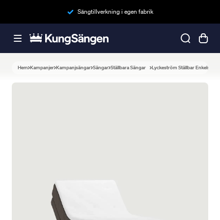
Sängtillverkning i egen fabrik
Hem
Kampanjer
Kampanjsängar
Sängar
Ställbara Sängar
Lyckeström Ställbar Enkelsäng