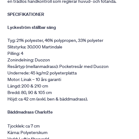
en trådlös handkontroll som reglerar huvud- och fotända.
SPECIFIKATIONER
Lyckeström ställbar säng
Tyg: 21% polyester, 46% polypropen, 33% polyeter
Slitstyrka: 30.000 Martindale
Pilling: 4
Zonindelning: Duozon
Resårtyp (mellanmadrass): Pocketresår med Duozon
Underrede: 45 kg/m2 polyeterplatta
Motor: Linak – 10 års garanti
Längd: 200 & 210 cm
Bredd: 80, 90 & 105 cm
Höjd: ca 42 cm (exkl. ben & bäddmadrass).
Bäddmadrass Charlotte
Tjocklek: ca 7 cm
Kärna: Polyeterskum