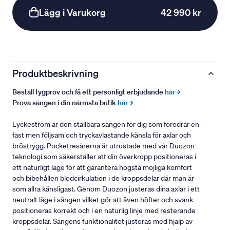
Lägg i Varukorg
42 990 kr
Produktbeskrivning
Beställ tygprov och få ett personligt erbjudande
här→
Prova sängen i din närmsta butik
här→
Lyckeström är den ställbara sängen för dig som föredrar en
fast men följsam och tryckavlastande känsla för axlar och
bröstrygg. Pocketresårerna är utrustade med vår Duozon
teknologi som säkerställer att din överkropp positioneras i
ett naturligt läge för att garantera högsta möjliga komfort
och bibehållen blodcirkulation i de kroppsdelar där man är
som allra känsligast. Genom Duozon justeras dina axlar i ett
neutralt läge i sängen vilket gör att även höfter och svank
positioneras korrekt och i en naturlig linje med resterande
kroppsdelar. Sängens funktionalitet justeras med hjälp av