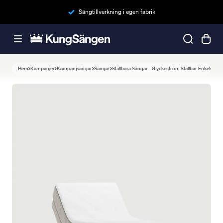
Sängtillverkning i egen fabrik
Hem
Kampanjer
Kampanjsängar
Sängar
Ställbara Sängar
Lyckeström Ställbar Enkelsäng