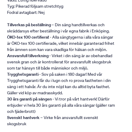
Vadd: Luftig fibervadd
Tyg: Pikerad följsam stretchtyg
Fodral avtagbart: Nej
Tillverkas på beställning
– Din säng handtillverkas och
skräddarsys efter beställning i vår egna fabrik i Enköping.
ÖKO-tex 100 certifierat
- Alla sängtygerna i alla våra sängar
är ÖKO-tex 100 certifierade, vilket innebär garanterad frihet
från ämnen som kan vara skadliga för hälsan och miljön.
Ansvarsfull tillverkning
- Virket i din säng är av obehandlad
svensk gran och är kontrollerat för ansvarsfullt skogsbruk
som tar hänsyn till både människor och miljö.
Trygghetsgaranti
- Sov på saken i 180 dagar! Med vår
Trygghetsgaranti får du i lugn och ro prova fastheten i din
säng i ett halvår. Är du inte nöjd kan du alltid byta fasthet.
Gäller vid köp av madrasskydd.
30 års garanti på sängen
- Vi tror på vårt hantverk! Därför
erbjuder vi hela 30 års garanti på alla våra sängar (gäller ram
och fjäderbrott)
Svenskt hantverk
– Virke från ansvarsfullt svenskt
skogsbruk