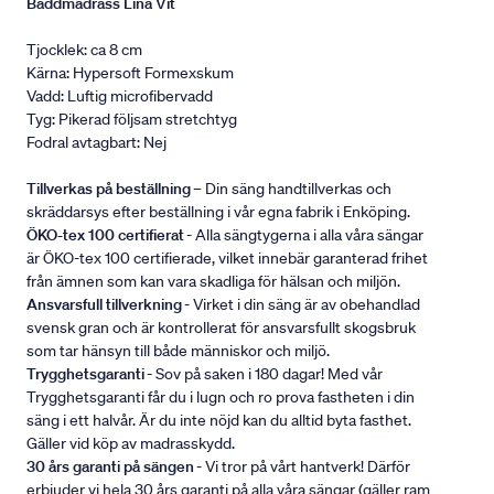
Bäddmadrass Lina Vit
Tjocklek: ca 8 cm
Kärna: Hypersoft Formexskum
Vadd: Luftig microfibervadd
Tyg: Pikerad följsam stretchtyg
Fodral avtagbart: Nej
Tillverkas på beställning
– Din säng handtillverkas och
skräddarsys efter beställning i vår egna fabrik i Enköping.
ÖKO-tex 100 certifierat
- Alla sängtygerna i alla våra sängar
är ÖKO-tex 100 certifierade, vilket innebär garanterad frihet
från ämnen som kan vara skadliga för hälsan och miljön.
Ansvarsfull tillverkning
- Virket i din säng är av obehandlad
svensk gran och är kontrollerat för ansvarsfullt skogsbruk
som tar hänsyn till både människor och miljö.
Trygghetsgaranti
- Sov på saken i 180 dagar! Med vår
Trygghetsgaranti får du i lugn och ro prova fastheten i din
säng i ett halvår. Är du inte nöjd kan du alltid byta fasthet.
Gäller vid köp av madrasskydd.
30 års garanti på sängen
- Vi tror på vårt hantverk! Därför
erbjuder vi hela 30 års garanti på alla våra sängar (gäller ram