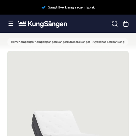
Sängtillverkning i egen fabrik
Hem
Kampanjer
Kampanjsängar
Sängar
Ställbara Sängar
Lyckenäs Ställbar Säng