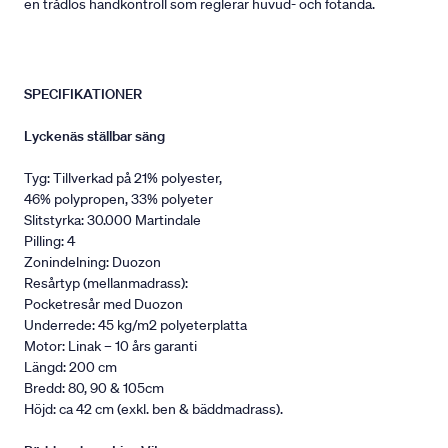
en trådlös handkontroll som reglerar huvud- och fotända.
SPECIFIKATIONER
Lyckenäs ställbar säng
Tyg: Tillverkad på 21% polyester,
46% polypropen, 33% polyeter
Slitstyrka: 30.000 Martindale
Pilling: 4
Zonindelning: Duozon
Resårtyp (mellanmadrass):
Pocketresår med Duozon
Underrede: 45 kg/m2 polyeterplatta
Motor: Linak – 10 års garanti
Längd: 200 cm
Bredd: 80, 90 & 105cm
Höjd: ca 42 cm (exkl. ben & bäddmadrass).