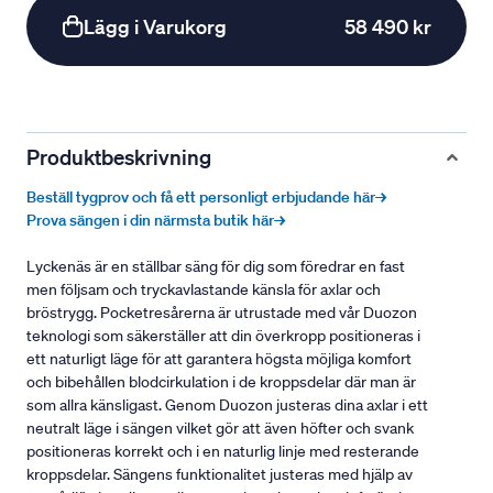
Lägg i Varukorg
58 490 kr
Produktbeskrivning
Beställ tygprov och få ett personligt erbjudande här→
Prova sängen i din närmsta butik här→
Lyckenäs är en ställbar säng för dig som föredrar en fast
men följsam och tryckavlastande känsla för axlar och
bröstrygg. Pocketresårerna är utrustade med vår Duozon
teknologi som säkerställer att din överkropp positioneras i
ett naturligt läge för att garantera högsta möjliga komfort
och bibehållen blodcirkulation i de kroppsdelar där man är
som allra känsligast. Genom Duozon justeras dina axlar i ett
neutralt läge i sängen vilket gör att även höfter och svank
positioneras korrekt och i en naturlig linje med resterande
kroppsdelar. Sängens funktionalitet justeras med hjälp av