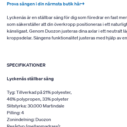
Prova sängen i din närmsta butik här→
Lyckenäs är en ställbar säng för dig som föredrar en fast m
som säkerställer att din överkropp positioneras i ett naturli
känsligast. Genom Duozon justeras dina axlar i ett neutralt lä
kroppsdelar. Sängens funktionalitet justeras med hjälp av e
SPECIFIKATIONER
Lyckenäs ställbar säng
Tyg: Tillverkad på 21% polyester,
46% polypropen, 33% polyeter
Slitstyrka: 30.000 Martindale
Pilling: 4
Zonindelning: Duozon
Resårtyp (mellanmadrass):