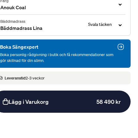
Färg
Anouk Coal
Bäddmadrass
Svala täcken
Bäddmadrass Lina
Boka Sängexpert
Boka personlig rådgivning i butik och få rekommendationer som
gör skillnad för din sömn.
Leveranstid
2-3 veckor
Lägg i Varukorg
58 490 kr