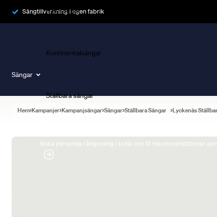
Ramsängar
Sängtillverkning i egen fabrik
Kontinentalsängar
Sängar
Ställbara sängar
Hem
Kampanjer
Kampanjsängar
Sängar
Ställbara Sängar
Lyckenäs Ställba
Boka Sängexpert
Boka personlig rådgivning i butik och få rekommendationer som 