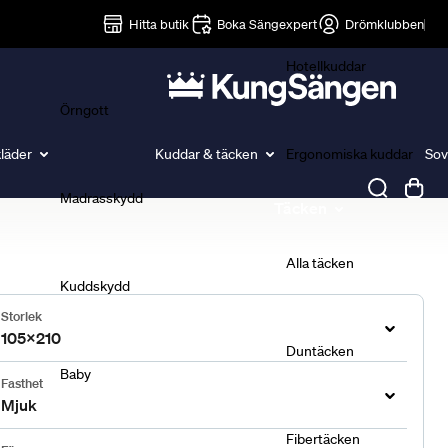
Lakan
Hitta butik
Boka Sängexpert
Drömklubben
Hotellkuddar
Örngott
läder
Kuddar & täcken
Ergonomiska kuddar
Sov
Madrasskydd
Täcken
Alla täcken
Kuddskydd
Storlek
105x210
Duntäcken
Baby
Fasthet
Mjuk
Fibertäcken