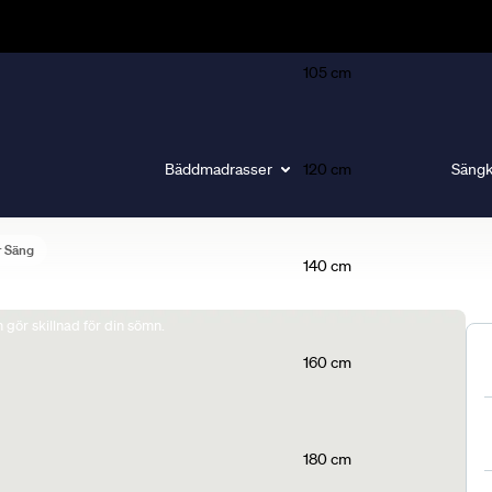
105 cm
Bäddmadrasser
120 cm
Sängk
r Säng
140 cm
gör skillnad för din sömn.
160 cm
180 cm