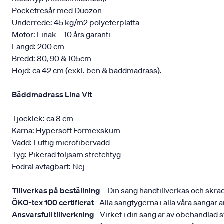
Pocketresår med Duozon
Underrede: 45 kg/m2 polyeterplatta
Motor: Linak – 10 års garanti
Längd: 200 cm
Bredd: 80, 90 & 105cm
Höjd: ca 42 cm (exkl. ben & bäddmadrass).
Bäddmadrass Lina Vit
Tjocklek: ca 8 cm
Kärna: Hypersoft Formexskum
Vadd: Luftig microfibervadd
Tyg: Pikerad följsam stretchtyg
Fodral avtagbart: Nej
Tillverkas på beställning
– Din säng handtillverkas och skräd
ÖKO-tex 100 certifierat
- Alla sängtygerna i alla våra sängar
Ansvarsfull tillverkning
- Virket i din säng är av obehandlad