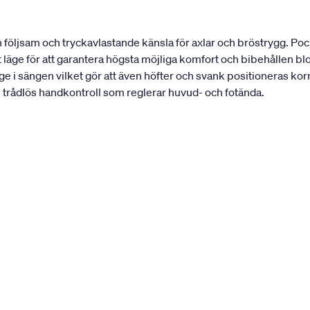
en följsam och tryckavlastande känsla för axlar och bröstrygg. P
gt läge för att garantera högsta möjliga komfort och bibehållen bl
ge i sängen vilket gör att även höfter och svank positioneras kor
n trådlös handkontroll som reglerar huvud- och fotända.