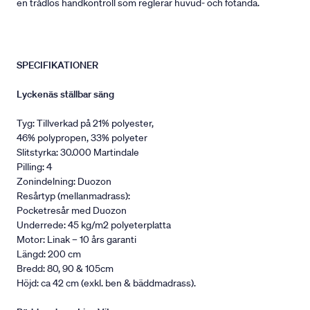
en trådlös handkontroll som reglerar huvud- och fotända.
SPECIFIKATIONER
Lyckenäs ställbar säng
Tyg: Tillverkad på 21% polyester,
46% polypropen, 33% polyeter
Slitstyrka: 30.000 Martindale
Pilling: 4
Zonindelning: Duozon
Resårtyp (mellanmadrass):
Pocketresår med Duozon
Underrede: 45 kg/m2 polyeterplatta
Motor: Linak – 10 års garanti
Längd: 200 cm
Bredd: 80, 90 & 105cm
Höjd: ca 42 cm (exkl. ben & bäddmadrass).