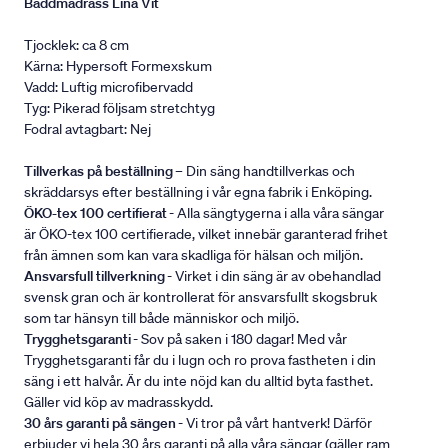
Bäddmadrass Lina Vit
Tjocklek: ca 8 cm
Kärna: Hypersoft Formexskum
Vadd: Luftig microfibervadd
Tyg: Pikerad följsam stretchtyg
Fodral avtagbart: Nej
Tillverkas på beställning
– Din säng handtillverkas och
skräddarsys efter beställning i vår egna fabrik i Enköping.
ÖKO-tex 100 certifierat
- Alla sängtygerna i alla våra sängar
är ÖKO-tex 100 certifierade, vilket innebär garanterad frihet
från ämnen som kan vara skadliga för hälsan och miljön.
Ansvarsfull tillverkning
- Virket i din säng är av obehandlad
svensk gran och är kontrollerat för ansvarsfullt skogsbruk
som tar hänsyn till både människor och miljö.
Trygghetsgaranti
- Sov på saken i 180 dagar! Med vår
Trygghetsgaranti får du i lugn och ro prova fastheten i din
säng i ett halvår. Är du inte nöjd kan du alltid byta fasthet.
Gäller vid köp av madrasskydd.
30 års garanti på sängen
- Vi tror på vårt hantverk! Därför
erbjuder vi hela 30 års garanti på alla våra sängar (gäller ram