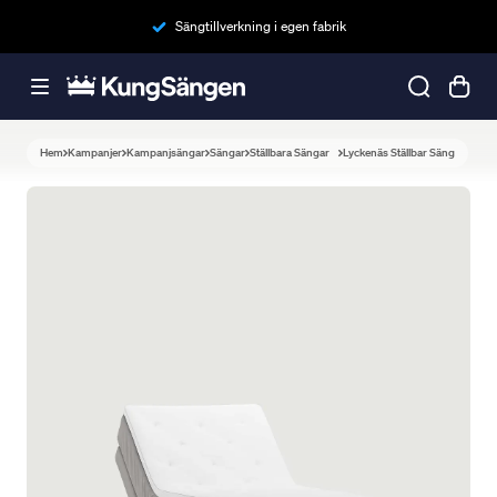
Sängtillverkning i egen fabrik
Hem
Kampanjer
Kampanjsängar
Sängar
Ställbara Sängar
Lyckenäs Ställbar Säng