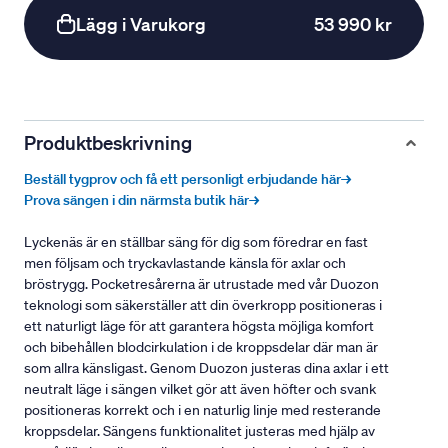
Lägg i Varukorg
53 990 kr
Produktbeskrivning
Beställ tygprov och få ett personligt erbjudande här→
Prova sängen i din närmsta butik här→
Lyckenäs är en ställbar säng för dig som föredrar en fast
men följsam och tryckavlastande känsla för axlar och
bröstrygg. Pocketresårerna är utrustade med vår Duozon
teknologi som säkerställer att din överkropp positioneras i
ett naturligt läge för att garantera högsta möjliga komfort
och bibehållen blodcirkulation i de kroppsdelar där man är
som allra känsligast. Genom Duozon justeras dina axlar i ett
neutralt läge i sängen vilket gör att även höfter och svank
positioneras korrekt och i en naturlig linje med resterande
kroppsdelar. Sängens funktionalitet justeras med hjälp av