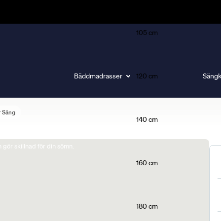
105 cm
Bäddmadrasser
120 cm
Sängk
r Säng
140 cm
gör skillnad för din sömn.
160 cm
180 cm