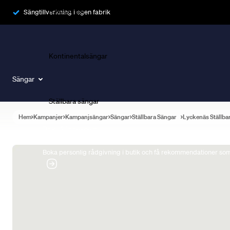
Ramsängar
Sängtillverkning i egen fabrik
Kontinentalsängar
Sängar
Ställbara sängar
Hem
Kampanjer
Kampanjsängar
Sängar
Ställbara Sängar
Lyckenäs Ställba
Boka Sängexpert
Boka personlig rådgivning i butik och få rekommendationer som 