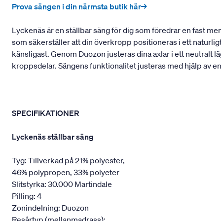
Prova sängen i din närmsta butik här→
Lyckenäs är en ställbar säng för dig som föredrar en fast m
som säkerställer att din överkropp positioneras i ett naturli
känsligast. Genom Duozon justeras dina axlar i ett neutralt lä
kroppsdelar. Sängens funktionalitet justeras med hjälp av e
SPECIFIKATIONER
Lyckenäs ställbar säng
Tyg: Tillverkad på 21% polyester,
46% polypropen, 33% polyeter
Slitstyrka: 30.000 Martindale
Pilling: 4
Zonindelning: Duozon
Resårtyp (mellanmadrass):