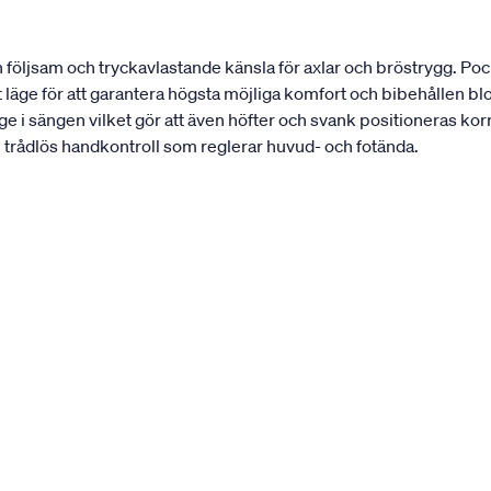
en följsam och tryckavlastande känsla för axlar och bröstrygg. P
gt läge för att garantera högsta möjliga komfort och bibehållen bl
ge i sängen vilket gör att även höfter och svank positioneras kor
n trådlös handkontroll som reglerar huvud- och fotända.