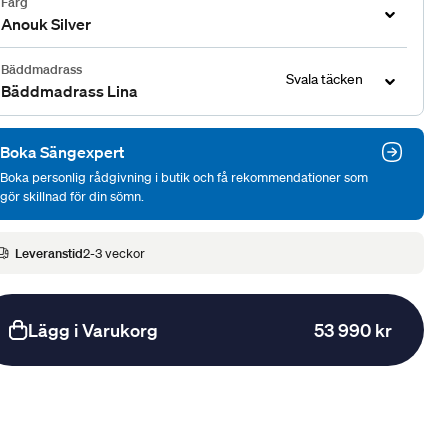
Färg
Anouk Silver
Bäddmadrass
Svala täcken
Bäddmadrass Lina
Boka Sängexpert
Boka personlig rådgivning i butik och få rekommendationer som
gör skillnad för din sömn.
Leveranstid
2-3 veckor
Lägg i Varukorg
53 990 kr