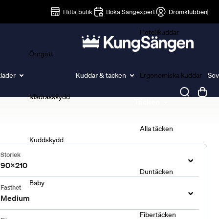
Lakan
Hitta butik
Boka Sängexpert
Drömklubben
Hotellkuddar
Örngott
läder
Kuddar & täcken
Ergonomiska kuddar
Sov
Madrasskydd
Täcken
Alla täcken
Kuddskydd
Storlek
90x210
Duntäcken
Baby
Fasthet
Medium
Fibertäcken