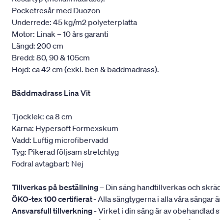
Pocketresår med Duozon
Underrede: 45 kg/m2 polyeterplatta
Motor: Linak – 10 års garanti
Längd: 200 cm
Bredd: 80, 90 & 105cm
Höjd: ca 42 cm (exkl. ben & bäddmadrass).
Bäddmadrass Lina Vit
Tjocklek: ca 8 cm
Kärna: Hypersoft Formexskum
Vadd: Luftig microfibervadd
Tyg: Pikerad följsam stretchtyg
Fodral avtagbart: Nej
Tillverkas på beställning
– Din säng handtillverkas och skräd
ÖKO-tex 100 certifierat
- Alla sängtygerna i alla våra sängar
Ansvarsfull tillverkning
- Virket i din säng är av obehandlad