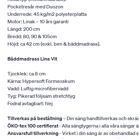
Pocketresår med Duozon
Underrede: 45 kg/m2 polyeterplatta
Motor: Linak – 10 års garanti
Längd: 200 cm
Bredd: 80, 90 & 105cm
Höjd: ca 42 cm (exkl. ben & bäddmadrass).
Bäddmadrass Lina Vit
Tjocklek: ca 8 cm
Kärna: Hypersoft Formexskum
Vadd: Luftig microfibervadd
Tyg: Pikerad följsam stretchtyg
Fodral avtagbart: Nej
Tillverkas på beställning
– Din säng handtillverkas och skräd
ÖKO-tex 100 certifierat
- Alla sängtygerna i alla våra sängar
Ansvarsfull tillverkning
- Virket i din säng är av obehandlad