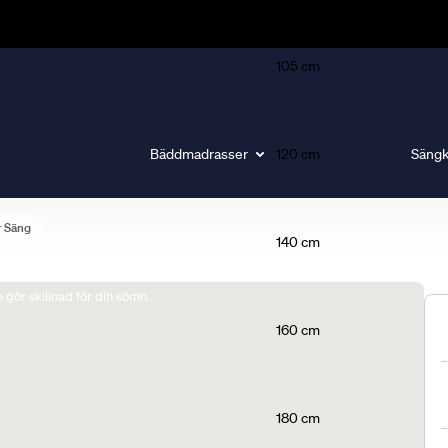
105 cm
Bäddmadrasser
120 cm
Sängk
r Säng
140 cm
gör skillnad för din sömn.
160 cm
180 cm