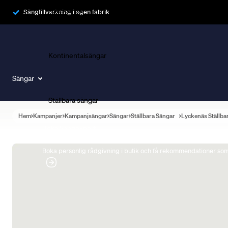
Ramsängar
Sängtillverkning i egen fabrik
Kontinentalsängar
Sängar
Ställbara sängar
Hem
Kampanjer
Kampanjsängar
Sängar
Ställbara Sängar
Lyckenäs Ställba
Boka Sängexpert
Boka personlig rådgivning i butik och få rekommendationer som 