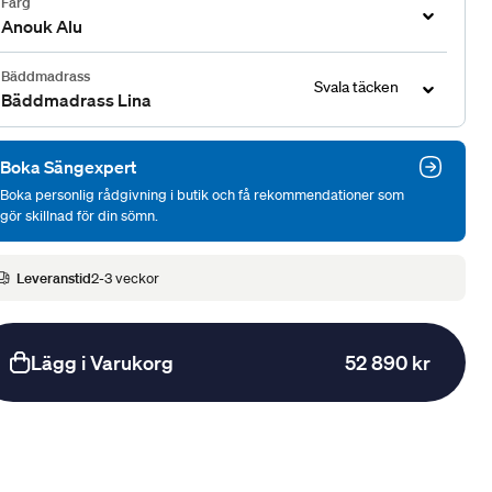
Färg
Anouk Alu
Bäddmadrass
Svala täcken
Bäddmadrass Lina
Boka Sängexpert
Boka personlig rådgivning i butik och få rekommendationer som
gör skillnad för din sömn.
Leveranstid
2-3 veckor
Lägg i Varukorg
52 890 kr