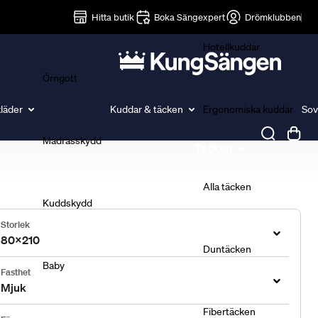
Lakan
Hitta butik
Boka Sängexpert
Drömklubben
Hotellkuddar
Örngott
läder
Kuddar & täcken
Ergonomiska kuddar
Sov
Madrasskydd
Täcken
Alla täcken
Kuddskydd
Storlek
80x210
Duntäcken
Baby
Fasthet
Mjuk
Fibertäcken