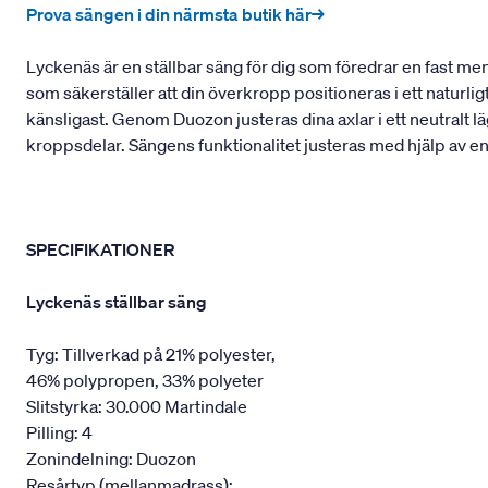
Prova sängen i din närmsta butik här→
Lyckenäs är en ställbar säng för dig som föredrar en fast m
som säkerställer att din överkropp positioneras i ett naturli
känsligast. Genom Duozon justeras dina axlar i ett neutralt lä
kroppsdelar. Sängens funktionalitet justeras med hjälp av e
SPECIFIKATIONER
Lyckenäs ställbar säng
Tyg: Tillverkad på 21% polyester,
46% polypropen, 33% polyeter
Slitstyrka: 30.000 Martindale
Pilling: 4
Zonindelning: Duozon
Resårtyp (mellanmadrass):