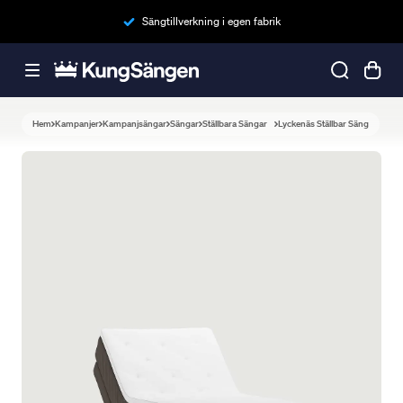
Sängtillverkning i egen fabrik
Hem
Kampanjer
Kampanjsängar
Sängar
Ställbara Sängar
Lyckenäs Ställbar Säng