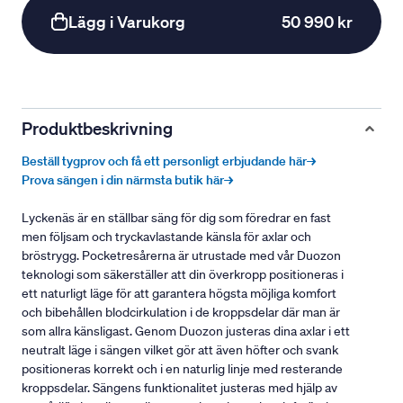
Lägg i Varukorg
50 990 kr
Produktbeskrivning
Beställ tygprov och få ett personligt erbjudande här→
Prova sängen i din närmsta butik här→
Lyckenäs är en ställbar säng för dig som föredrar en fast
men följsam och tryckavlastande känsla för axlar och
bröstrygg. Pocketresårerna är utrustade med vår Duozon
teknologi som säkerställer att din överkropp positioneras i
ett naturligt läge för att garantera högsta möjliga komfort
och bibehållen blodcirkulation i de kroppsdelar där man är
som allra känsligast. Genom Duozon justeras dina axlar i ett
neutralt läge i sängen vilket gör att även höfter och svank
positioneras korrekt och i en naturlig linje med resterande
kroppsdelar. Sängens funktionalitet justeras med hjälp av