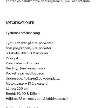
en trådlös handkontroll som reglerar huvud- och fotända.
SPECIFIKATIONER
Lyckenäs ställbar säng
Tyg: Tillverkad på 21% polyester,
46% polypropen, 33% polyeter
Slitstyrka: 30.000 Martindale
Pilling: 4
Zonindelning: Duozon
Resårtyp (mellanmadrass):
Pocketresår med Duozon
Underrede: 45 kg/m2 polyeterplatta
Motor: Linak – 10 års garanti
Längd: 200 cm
Bredd: 80, 90 & 105cm
Höjd: ca 42 cm (exkl. ben & bäddmadrass).