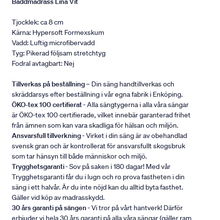
Bäddmadrass Lina Vit
Tjocklek: ca 8 cm
Kärna: Hypersoft Formexskum
Vadd: Luftig microfibervadd
Tyg: Pikerad följsam stretchtyg
Fodral avtagbart: Nej
Tillverkas på beställning
– Din säng handtillverkas och
skräddarsys efter beställning i vår egna fabrik i Enköping.
ÖKO-tex 100 certifierat
- Alla sängtygerna i alla våra sängar
är ÖKO-tex 100 certifierade, vilket innebär garanterad frihet
från ämnen som kan vara skadliga för hälsan och miljön.
Ansvarsfull tillverkning
- Virket i din säng är av obehandlad
svensk gran och är kontrollerat för ansvarsfullt skogsbruk
som tar hänsyn till både människor och miljö.
Trygghetsgaranti
- Sov på saken i 180 dagar! Med vår
Trygghetsgaranti får du i lugn och ro prova fastheten i din
säng i ett halvår. Är du inte nöjd kan du alltid byta fasthet.
Gäller vid köp av madrasskydd.
30 års garanti på sängen
- Vi tror på vårt hantverk! Därför
erbjuder vi hela 30 års garanti på alla våra sängar (gäller ram