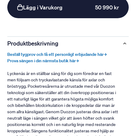
Lägg i Varukorg
50 990 kr
Produktbeskrivning
Beställ tygprov och få ett personligt erbjudande här→
Prova sängen i din närmsta butik här→
Lyckenäs är en ställbar säng för dig som föredrar en fast
men följsam och tryckavlastande känsla för axlar och
bröstrygg. Pocketresårerna är utrustade med vår Duozon
teknologi som säkerställer att din överkropp positioneras i
ett naturligt läge för att garantera högsta möjliga komfort
och bibehållen blodcirkulation i de kroppsdelar där man är
som allra känsligast. Genom Duozon justeras dina axlar i ett
neutralt läge i sängen vilket gör att även höfter och svank
positioneras korrekt och i en naturlig linje med resterande
kroppsdelar. Sängens funktionalitet justeras med hjälp av