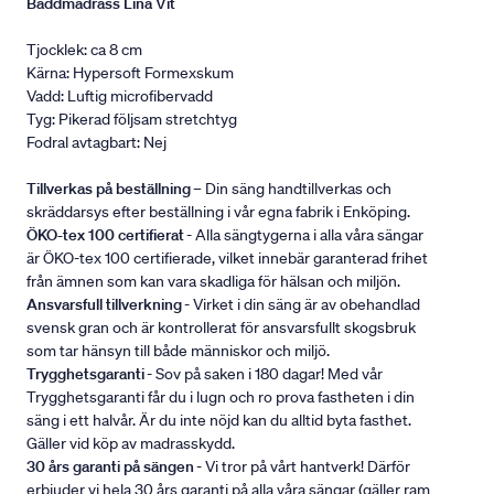
Bäddmadrass Lina Vit
Tjocklek: ca 8 cm
Kärna: Hypersoft Formexskum
Vadd: Luftig microfibervadd
Tyg: Pikerad följsam stretchtyg
Fodral avtagbart: Nej
Tillverkas på beställning
– Din säng handtillverkas och
skräddarsys efter beställning i vår egna fabrik i Enköping.
ÖKO-tex 100 certifierat
- Alla sängtygerna i alla våra sängar
är ÖKO-tex 100 certifierade, vilket innebär garanterad frihet
från ämnen som kan vara skadliga för hälsan och miljön.
Ansvarsfull tillverkning
- Virket i din säng är av obehandlad
svensk gran och är kontrollerat för ansvarsfullt skogsbruk
som tar hänsyn till både människor och miljö.
Trygghetsgaranti
- Sov på saken i 180 dagar! Med vår
Trygghetsgaranti får du i lugn och ro prova fastheten i din
säng i ett halvår. Är du inte nöjd kan du alltid byta fasthet.
Gäller vid köp av madrasskydd.
30 års garanti på sängen
- Vi tror på vårt hantverk! Därför
erbjuder vi hela 30 års garanti på alla våra sängar (gäller ram