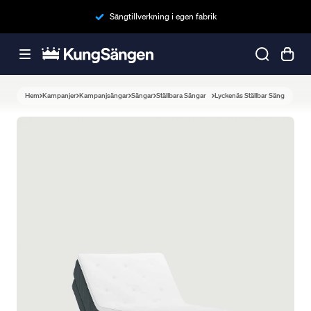
Sängtillverkning i egen fabrik
Hem
Kampanjer
Kampanjsängar
Sängar
Ställbara Sängar
Lyckenäs Ställbar Säng