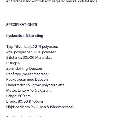
en trådlös handkontroll som reglerar huvud- och fotända.
SPECIFIKATIONER
Lyckenäs ställbar säng
Tyg: Tillverkad på 21% polyester,
46% polypropen, 33% polyeter
Slitstyrka: 30.000 Martindale
Pilling: 4
Zonindelning: Duozon
Resårtyp (mellanmadrass):
Pocketresår med Duozon
Underrede: 45 kg/m2 polyeterplatta
Motor: Linak – 10 års garanti
Längd: 200 cm
Bredd: 80, 90 & 105cm
Höjd: ca 42 cm (exkl. ben & bäddmadrass).