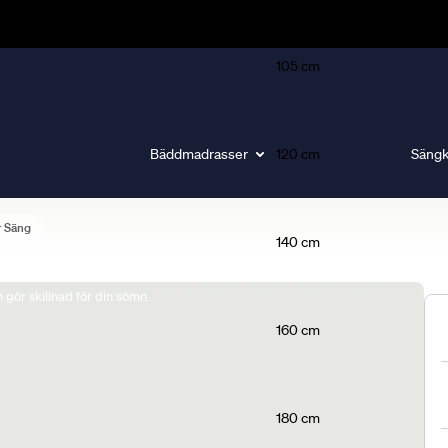
105 cm
Bäddmadrasser
120 cm
Sängk
r Säng
140 cm
gör skillnad för din sömn.
160 cm
180 cm