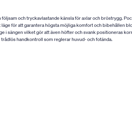
en följsam och tryckavlastande känsla för axlar och bröstrygg. P
gt läge för att garantera högsta möjliga komfort och bibehållen bl
ge i sängen vilket gör att även höfter och svank positioneras kor
n trådlös handkontroll som reglerar huvud- och fotända.