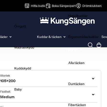
Lakan
Hitta butik
Boka Sängexpert
Drömklubben
Hotellkuddar
Örngott
läder
Kuddar & täcken
Ergonomiska kuddar
Sov
Madrasskydd
Täcken
Alla täcken
Kuddskydd
Storlek
105x200
Duntäcken
Baby
Fasthet
Medium
Fibertäcken