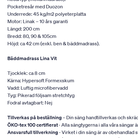
Pocketresår med Duozon
Underrede: 45 kg/m2 polyeterplatta
Motor: Linak – 10 års garanti
Längd: 200 cm
Bredd: 80, 90 & 105cm
Höjd: ca 42 cm (exkl. ben & bäddmadrass).
Bäddmadrass Lina Vit
Tjocklek: ca 8 cm
Kärna: Hypersoft Formexskum
Vadd: Luftig microfibervadd
Tyg: Pikerad följsam stretchtyg
Fodral avtagbart: Nej
Tillverkas på beställning
– Din säng handtillverkas och skräd
ÖKO-tex 100 certifierat
- Alla sängtygerna i alla våra sängar
Ansvarsfull tillverkning
- Virket i din säng är av obehandlad