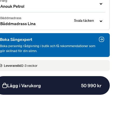
Färg
Anouk Petrol
Bäddmadrass
Svala täcken
Bäddmadrass Lina
Boka Sängexpert
Boka personlig rådgivning i butik och få rekommendationer som
gör skillnad för din sömn.
Leveranstid
2-3 veckor
Lägg i Varukorg
50 990 kr