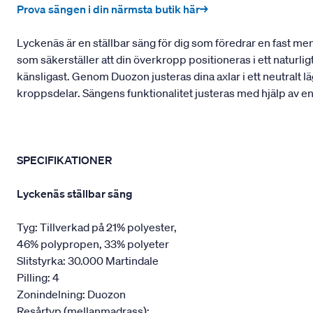
Prova sängen i din närmsta butik här→
Lyckenäs är en ställbar säng för dig som föredrar en fast m
som säkerställer att din överkropp positioneras i ett naturli
känsligast. Genom Duozon justeras dina axlar i ett neutralt lä
kroppsdelar. Sängens funktionalitet justeras med hjälp av e
SPECIFIKATIONER
Lyckenäs ställbar säng
Tyg: Tillverkad på 21% polyester,
46% polypropen, 33% polyeter
Slitstyrka: 30.000 Martindale
Pilling: 4
Zonindelning: Duozon
Resårtyp (mellanmadrass):