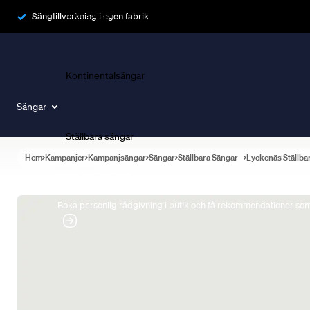
Ramsängar
Sängtillverkning i egen fabrik
Kontinentalsängar
Sängar
Ställbara sängar
Hem
Kampanjer
Kampanjsängar
Sängar
Ställbara Sängar
Lyckenäs Ställba
Boka Sängexpert
Boka personlig rådgivning i butik och få rekommendationer som 