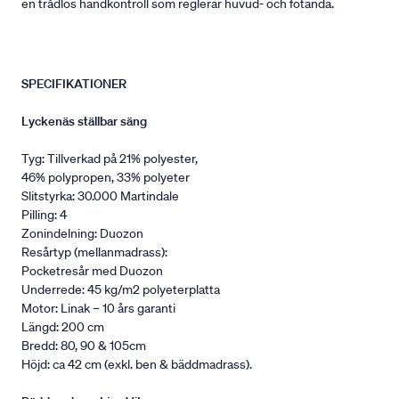
en trådlös handkontroll som reglerar huvud- och fotända.
SPECIFIKATIONER
Lyckenäs ställbar säng
Tyg: Tillverkad på 21% polyester,
46% polypropen, 33% polyeter
Slitstyrka: 30.000 Martindale
Pilling: 4
Zonindelning: Duozon
Resårtyp (mellanmadrass):
Pocketresår med Duozon
Underrede: 45 kg/m2 polyeterplatta
Motor: Linak – 10 års garanti
Längd: 200 cm
Bredd: 80, 90 & 105cm
Höjd: ca 42 cm (exkl. ben & bäddmadrass).