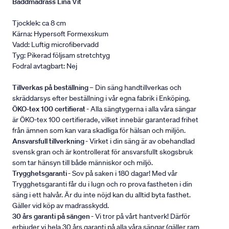
Bäddmadrass Lina Vit
Tjocklek: ca 8 cm
Kärna: Hypersoft Formexskum
Vadd: Luftig microfibervadd
Tyg: Pikerad följsam stretchtyg
Fodral avtagbart: Nej
Tillverkas på beställning
– Din säng handtillverkas och
skräddarsys efter beställning i vår egna fabrik i Enköping.
ÖKO-tex 100 certifierat
- Alla sängtygerna i alla våra sängar
är ÖKO-tex 100 certifierade, vilket innebär garanterad frihet
från ämnen som kan vara skadliga för hälsan och miljön.
Ansvarsfull tillverkning
- Virket i din säng är av obehandlad
svensk gran och är kontrollerat för ansvarsfullt skogsbruk
som tar hänsyn till både människor och miljö.
Trygghetsgaranti
- Sov på saken i 180 dagar! Med vår
Trygghetsgaranti får du i lugn och ro prova fastheten i din
säng i ett halvår. Är du inte nöjd kan du alltid byta fasthet.
Gäller vid köp av madrasskydd.
30 års garanti på sängen
- Vi tror på vårt hantverk! Därför
erbjuder vi hela 30 års garanti på alla våra sängar (gäller ram