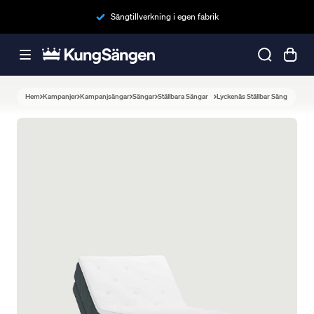
Sängtillverkning i egen fabrik
Hem
Kampanjer
Kampanjsängar
Sängar
Ställbara Sängar
Lyckenäs Ställbar Säng