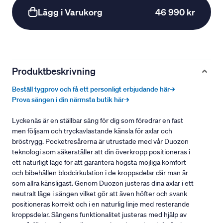
Lägg i Varukorg
46 990 kr
Produktbeskrivning
Beställ tygprov och få ett personligt erbjudande här→
Prova sängen i din närmsta butik här→
Lyckenäs är en ställbar säng för dig som föredrar en fast
men följsam och tryckavlastande känsla för axlar och
bröstrygg. Pocketresårerna är utrustade med vår Duozon
teknologi som säkerställer att din överkropp positioneras i
ett naturligt läge för att garantera högsta möjliga komfort
och bibehållen blodcirkulation i de kroppsdelar där man är
som allra känsligast. Genom Duozon justeras dina axlar i ett
neutralt läge i sängen vilket gör att även höfter och svank
positioneras korrekt och i en naturlig linje med resterande
kroppsdelar. Sängens funktionalitet justeras med hjälp av