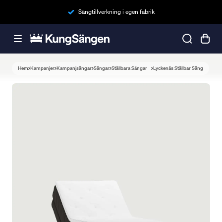
Sängtillverkning i egen fabrik
Hem
Kampanjer
Kampanjsängar
Sängar
Ställbara Sängar
Lyckenäs Ställbar Säng