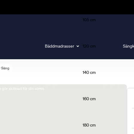
105 cm
Bäddmadrasser
120 cm
Sängk
r Säng
140 cm
gör skillnad för din sömn.
160 cm
180 cm