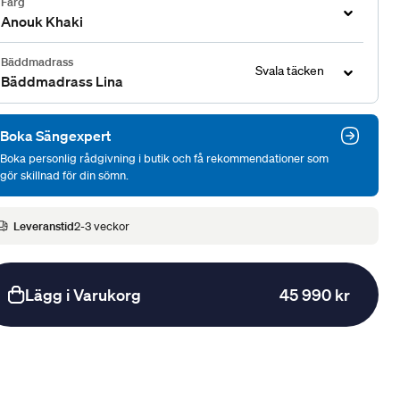
Färg
Anouk Khaki
Bäddmadrass
Svala täcken
Bäddmadrass Lina
Boka Sängexpert
Boka personlig rådgivning i butik och få rekommendationer som
gör skillnad för din sömn.
Leveranstid
2-3 veckor
Lägg i Varukorg
45 990 kr