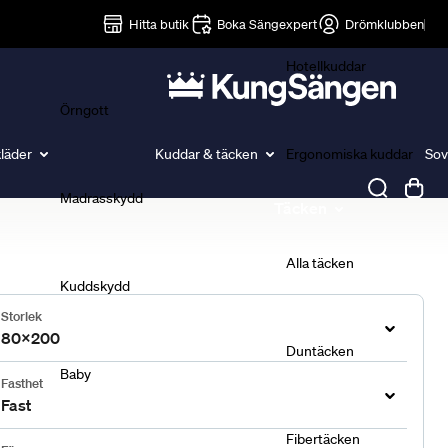
Lakan
Hitta butik
Boka Sängexpert
Drömklubben
Hotellkuddar
Örngott
läder
Kuddar & täcken
Ergonomiska kuddar
Sov
Madrasskydd
Täcken
Alla täcken
Kuddskydd
Storlek
80x200
Duntäcken
Baby
Fasthet
Fast
Fibertäcken