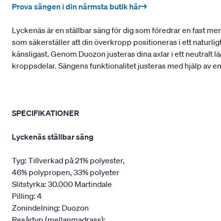
Prova sängen i din närmsta butik här→
Lyckenäs är en ställbar säng för dig som föredrar en fast m
som säkerställer att din överkropp positioneras i ett naturli
känsligast. Genom Duozon justeras dina axlar i ett neutralt lä
kroppsdelar. Sängens funktionalitet justeras med hjälp av e
SPECIFIKATIONER
Lyckenäs ställbar säng
Tyg: Tillverkad på 21% polyester,
46% polypropen, 33% polyeter
Slitstyrka: 30.000 Martindale
Pilling: 4
Zonindelning: Duozon
Resårtyp (mellanmadrass):