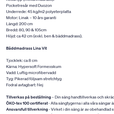
Pocketresår med Duozon
Underrede: 45 kg/m2 polyeterplatta
Motor: Linak – 10 års garanti
Längd: 200 cm
Bredd: 80, 90 & 105cm
Höjd: ca 42 cm (exkl. ben & bäddmadrass).
Bäddmadrass Lina Vit
Tjocklek: ca 8 cm
Kärna: Hypersoft Formexskum
Vadd: Luftig microfibervadd
Tyg: Pikerad följsam stretchtyg
Fodral avtagbart: Nej
Tillverkas på beställning
– Din säng handtillverkas och skräd
ÖKO-tex 100 certifierat
- Alla sängtygerna i alla våra sängar
Ansvarsfull tillverkning
- Virket i din säng är av obehandlad