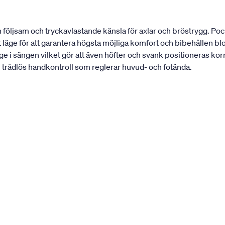
en följsam och tryckavlastande känsla för axlar och bröstrygg. P
gt läge för att garantera högsta möjliga komfort och bibehållen bl
ge i sängen vilket gör att även höfter och svank positioneras kor
n trådlös handkontroll som reglerar huvud- och fotända.