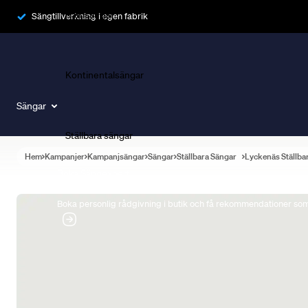
Ramsängar
Sängtillverkning i egen fabrik
Kontinentalsängar
Sängar
Ställbara sängar
Hem
Kampanjer
Kampanjsängar
Sängar
Ställbara Sängar
Lyckenäs Ställba
Boka Sängexpert
Boka personlig rådgivning i butik och få rekommendationer som 