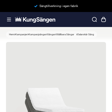
Sängtillverkning i egen fabrik
Hem
Kampanjer
Kampanjsängar
Sängar
Ställbara Sängar
Dalarskär Säng