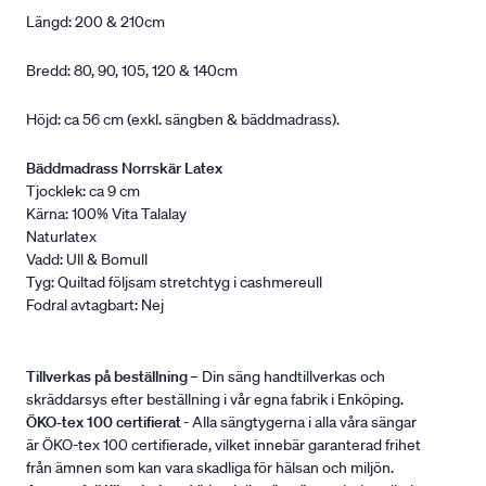
Längd: 200 & 210cm
Bredd: 80, 90, 105, 120 & 140cm
Höjd: ca 56 cm (exkl. sängben & bäddmadrass).
Bäddmadrass Norrskär Latex
Tjocklek: ca 9 cm
Kärna: 100% Vita Talalay
Naturlatex
Vadd: Ull & Bomull
Tyg: Quiltad följsam stretchtyg i cashmereull
Fodral avtagbart: Nej
Tillverkas på beställning
– Din säng handtillverkas och
skräddarsys efter beställning i vår egna fabrik i Enköping.
ÖKO-tex 100 certifierat
- Alla sängtygerna i alla våra sängar
är ÖKO-tex 100 certifierade, vilket innebär garanterad frihet
från ämnen som kan vara skadliga för hälsan och miljön.