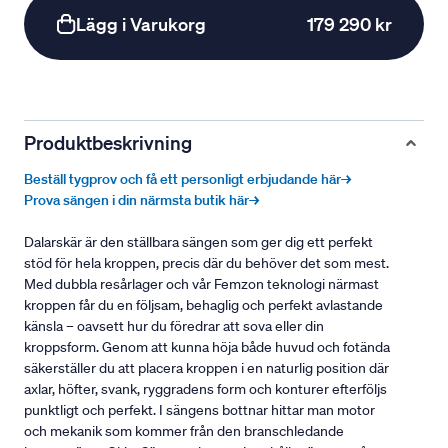
Lägg i Varukorg
179 290 kr
Produktbeskrivning
Beställ tygprov och få ett personligt erbjudande här→
Prova sängen i din närmsta butik här→
Dalarskär är den ställbara sängen som ger dig ett perfekt
stöd för hela kroppen, precis där du behöver det som mest.
Med dubbla resårlager och vår Femzon teknologi närmast
kroppen får du en följsam, behaglig och perfekt avlastande
känsla – oavsett hur du föredrar att sova eller din
kroppsform. Genom att kunna höja både huvud och fotända
säkerställer du att placera kroppen i en naturlig position där
axlar, höfter, svank, ryggradens form och konturer efterföljs
punktligt och perfekt. I sängens bottnar hittar man motor
och mekanik som kommer från den branschledande