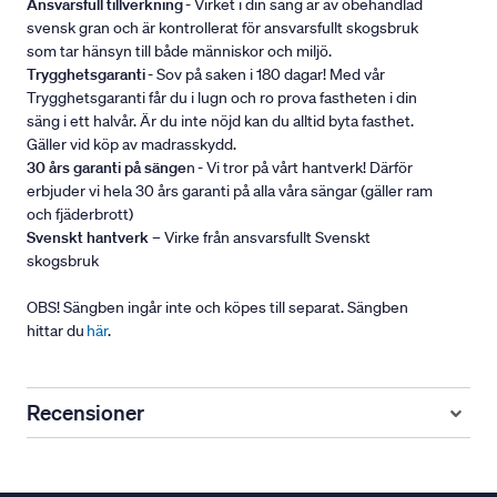
Ansvarsfull tillverkning
- Virket i din säng är av obehandlad
svensk gran och är kontrollerat för ansvarsfullt skogsbruk
som tar hänsyn till både människor och miljö.
Trygghetsgaranti
- Sov på saken i 180 dagar! Med vår
Trygghetsgaranti får du i lugn och ro prova fastheten i din
säng i ett halvår. Är du inte nöjd kan du alltid byta fasthet.
Gäller vid köp av madrasskydd.
30 års garanti på sänge
n - Vi tror på vårt hantverk! Därför
erbjuder vi hela 30 års garanti på alla våra sängar (gäller ram
och fjäderbrott)
Svenskt hantverk
– Virke från ansvarsfullt Svenskt
skogsbruk
OBS! Sängben ingår inte och köpes till separat. Sängben
hittar du
här
.
Recensioner