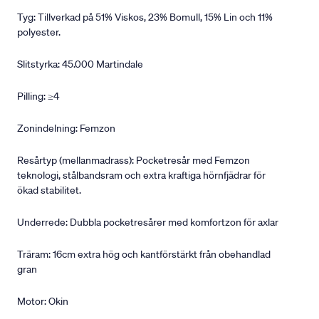
Tyg: Tillverkad på 51% Viskos, 23% Bomull, 15% Lin och 11%
polyester.
Slitstyrka: 45.000 Martindale
Pilling: ≥4
Zonindelning: Femzon
Resårtyp (mellanmadrass): Pocketresår med Femzon
teknologi, stålbandsram och extra kraftiga hörnfjädrar för
ökad stabilitet.
Underrede: Dubbla pocketresårer med komfortzon för axlar
Träram: 16cm extra hög och kantförstärkt från obehandlad
gran
Motor: Okin