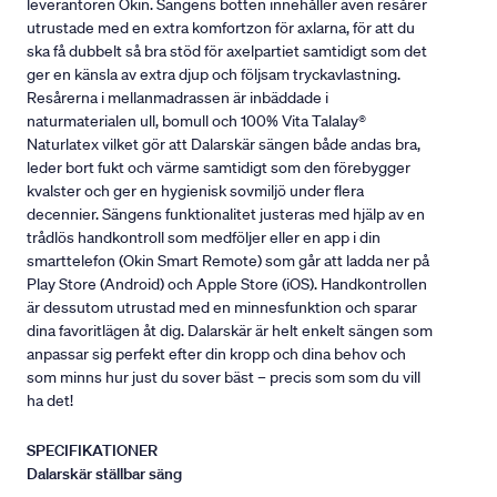
leverantören Okin. Sängens botten innehåller även resårer
utrustade med en extra komfortzon för axlarna, för att du
ska få dubbelt så bra stöd för axelpartiet samtidigt som det
ger en känsla av extra djup och följsam tryckavlastning.
Resårerna i mellanmadrassen är inbäddade i
naturmaterialen ull, bomull och 100% Vita Talalay®
Naturlatex vilket gör att Dalarskär sängen både andas bra,
leder bort fukt och värme samtidigt som den förebygger
kvalster och ger en hygienisk sovmiljö under flera
decennier. Sängens funktionalitet justeras med hjälp av en
trådlös handkontroll som medföljer eller en app i din
smarttelefon (Okin Smart Remote) som går att ladda ner på
Play Store (Android) och Apple Store (iOS). Handkontrollen
är dessutom utrustad med en minnesfunktion och sparar
dina favoritlägen åt dig. Dalarskär är helt enkelt sängen som
anpassar sig perfekt efter din kropp och dina behov och
som minns hur just du sover bäst – precis som som du vill
ha det!
SPECIFIKATIONER
Dalarskär ställbar säng