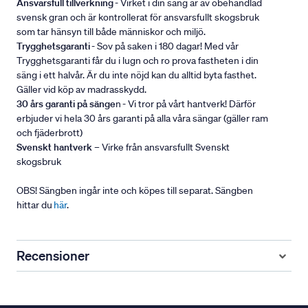
Ansvarsfull tillverkning
- Virket i din säng är av obehandlad
svensk gran och är kontrollerat för ansvarsfullt skogsbruk
som tar hänsyn till både människor och miljö.
Trygghetsgaranti
- Sov på saken i 180 dagar! Med vår
Trygghetsgaranti får du i lugn och ro prova fastheten i din
säng i ett halvår. Är du inte nöjd kan du alltid byta fasthet.
Gäller vid köp av madrasskydd.
30 års garanti på sänge
n - Vi tror på vårt hantverk! Därför
erbjuder vi hela 30 års garanti på alla våra sängar (gäller ram
och fjäderbrott)
Svenskt hantverk
– Virke från ansvarsfullt Svenskt
skogsbruk
OBS! Sängben ingår inte och köpes till separat. Sängben
hittar du
här
.
Recensioner