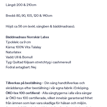
Längd: 200 & 210cm
Bredd: 80, 90, 105, 120 & 140cm
Höjd: ca 56 cm (exkl. sängben & bäddmadrass).
Bäddmadrass Norrskär Latex
Tjocklek: ca 9 cm
Kärna: 100% Vita Talalay
Naturlatex
Vadd: Ull & Bomull
Tyg: Quiltad följsam stretchtyg i cashmereull
Fodral avtagbart: Nej
Tillverkas på beställning
– Din säng handtillverkas och
skräddarsys efter beställning i vår egna fabrik i Enköping.
ÖKO-tex 100 certifierat
- Alla sängtygerna i alla våra sängar
är ÖKO-tex 100 certifierade, vilket innebär garanterad frihet
från ämnen som kan vara skadliga för hälsan och miljön.