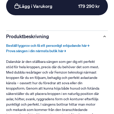
Lägg i Varukorg
179 290 kr
Produktbeskrivning
Beställ tygprov och få ett personligt erbjudande här→
Prova sängen i din närmsta butik här→
Dalarskär är den ställbara sängen som ger dig ett perfekt
stöd för hela kroppen, precis där du behöver det som mest.
Med dubbla resårlager och vår Femzon teknologi närmast
kroppen får du en följsam, behaglig och perfekt avlastande
känsla – oavsett hur du föredrar att sova eller din
kroppsform. Genom att kunna höja både huvud och fotända
säkerställer du att placera kroppen i en naturlig position där
axlar, höfter, svank, ryggradens form och konturer efterföljs
punktligt och perfekt. I sängens bottnar hittar man motor
och mekanik som kommer från den branschledande