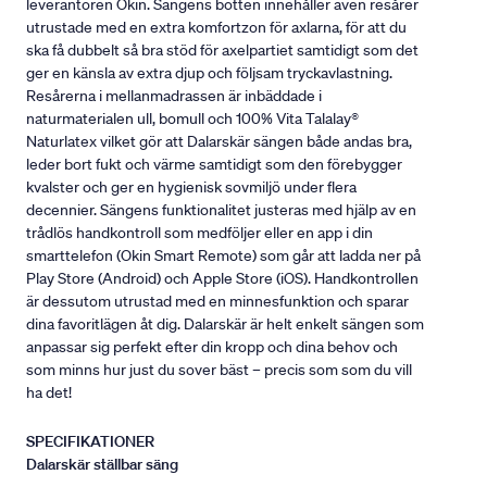
leverantören Okin. Sängens botten innehåller även resårer
utrustade med en extra komfortzon för axlarna, för att du
ska få dubbelt så bra stöd för axelpartiet samtidigt som det
ger en känsla av extra djup och följsam tryckavlastning.
Resårerna i mellanmadrassen är inbäddade i
naturmaterialen ull, bomull och 100% Vita Talalay®
Naturlatex vilket gör att Dalarskär sängen både andas bra,
leder bort fukt och värme samtidigt som den förebygger
kvalster och ger en hygienisk sovmiljö under flera
decennier. Sängens funktionalitet justeras med hjälp av en
trådlös handkontroll som medföljer eller en app i din
smarttelefon (Okin Smart Remote) som går att ladda ner på
Play Store (Android) och Apple Store (iOS). Handkontrollen
är dessutom utrustad med en minnesfunktion och sparar
dina favoritlägen åt dig. Dalarskär är helt enkelt sängen som
anpassar sig perfekt efter din kropp och dina behov och
som minns hur just du sover bäst – precis som som du vill
ha det!
SPECIFIKATIONER
Dalarskär ställbar säng