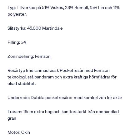
Tyg: Tillverkad på 51% Viskos, 23% Bomull, 15% Lin och 11%
polyester.
Slitstyrka: 45.000 Martindale
Pilling: ≥4
Zonindelning: Femzon
Resårtyp (mellanmadrass): Pocketresår med Femzon
teknologi, stålbandsram och extra kraftiga hörnfjädrar för
ökad stabilitet.
Underrede: Dubbla pocketresårer med komfortzon för axlar
Träram: 16cm extra hög och kantförstärkt från obehandlad
gran
Motor: Okin