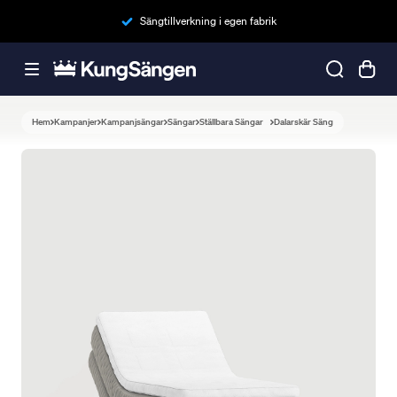
Sängtillverkning i egen fabrik
Hem
Kampanjer
Kampanjsängar
Sängar
Ställbara Sängar
Dalarskär Säng