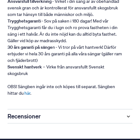
Ansvarsfull tillverkning
- Virket i din säng är av obehandlad
svensk gran och är kontrollerat för ansvarsfullt skogsbruk
som tar hänsyn till både människor och miljö.
Trygghetsgaranti
- Sov på saken i 180 dagar! Med vår
Trygghetsgaranti får du i lugn och ro prova fastheten i din
säng i ett halvår. Är du inte nöjd kan du alltid byta fasthet.
Gäller vid köp av madrasskydd.
30 års garanti på sänge
n - Vi tror på vårt hantverk! Därför
erbjuder vi hela 30 års garanti på alla våra sängar (gäller ram
och fjäderbrott)
Svenskt hantverk
– Virke från ansvarsfullt Svenskt
skogsbruk
OBS! Sängben ingår inte och köpes till separat. Sängben
hittar du
här
.
Recensioner