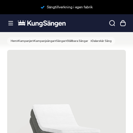
Sängtillverkning i egen fabrik
Hem
Kampanjer
Kampanjsängar
Sängar
Ställbara Sängar
Dalarskär Säng