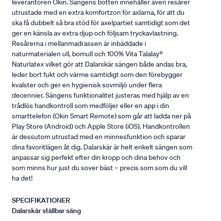
leverantören Okin. Sängens botten innehåller även resårer
utrustade med en extra komfortzon för axlarna, för att du
ska få dubbelt så bra stöd för axelpartiet samtidigt som det
ger en känsla av extra djup och följsam tryckavlastning.
Resårerna i mellanmadrassen är inbäddade i
naturmaterialen ull, bomull och 100% Vita Talalay®
Naturlatex vilket gör att Dalarskär sängen både andas bra,
leder bort fukt och värme samtidigt som den förebygger
kvalster och ger en hygienisk sovmiljö under flera
decennier. Sängens funktionalitet justeras med hjälp av en
trådlös handkontroll som medföljer eller en app i din
smarttelefon (Okin Smart Remote) som går att ladda ner på
Play Store (Android) och Apple Store (iOS). Handkontrollen
är dessutom utrustad med en minnesfunktion och sparar
dina favoritlägen åt dig. Dalarskär är helt enkelt sängen som
anpassar sig perfekt efter din kropp och dina behov och
som minns hur just du sover bäst – precis som som du vill
ha det!
SPECIFIKATIONER
Dalarskär ställbar säng