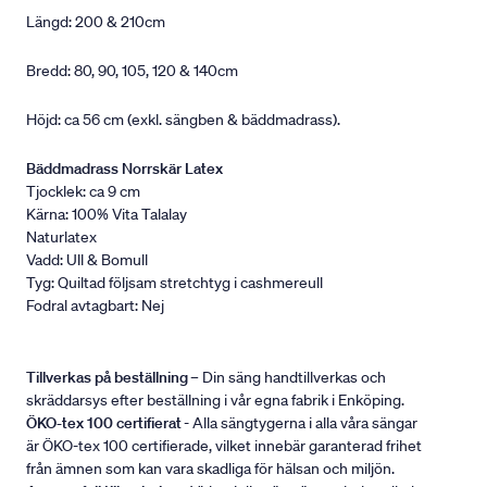
Längd: 200 & 210cm
Bredd: 80, 90, 105, 120 & 140cm
Höjd: ca 56 cm (exkl. sängben & bäddmadrass).
Bäddmadrass Norrskär Latex
Tjocklek: ca 9 cm
Kärna: 100% Vita Talalay
Naturlatex
Vadd: Ull & Bomull
Tyg: Quiltad följsam stretchtyg i cashmereull
Fodral avtagbart: Nej
Tillverkas på beställning
– Din säng handtillverkas och
skräddarsys efter beställning i vår egna fabrik i Enköping.
ÖKO-tex 100 certifierat
- Alla sängtygerna i alla våra sängar
är ÖKO-tex 100 certifierade, vilket innebär garanterad frihet
från ämnen som kan vara skadliga för hälsan och miljön.