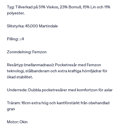
Tyg: Tillverkad på 51% Viskos, 23% Bomull, 15% Lin och 11%
polyester.
Slitstyrka: 45.000 Martindale
Pilling: ≥4
Zonindelning: Femzon
Resårtyp (mellanmadrass): Pocketresår med Femzon
teknologi, stålbandsram och extra kraftiga hörnfjädrar för
ökad stabilitet.
Underrede: Dubbla pocketresårer med komfortzon för axlar
Träram: 16cm extra hög och kantförstärkt från obehandlad
gran
Motor: Okin