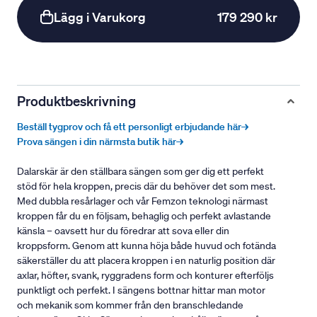
Lägg i Varukorg
179 290 kr
Produktbeskrivning
Beställ tygprov och få ett personligt erbjudande här→
Prova sängen i din närmsta butik här→
Dalarskär är den ställbara sängen som ger dig ett perfekt
stöd för hela kroppen, precis där du behöver det som mest.
Med dubbla resårlager och vår Femzon teknologi närmast
kroppen får du en följsam, behaglig och perfekt avlastande
känsla – oavsett hur du föredrar att sova eller din
kroppsform. Genom att kunna höja både huvud och fotända
säkerställer du att placera kroppen i en naturlig position där
axlar, höfter, svank, ryggradens form och konturer efterföljs
punktligt och perfekt. I sängens bottnar hittar man motor
och mekanik som kommer från den branschledande