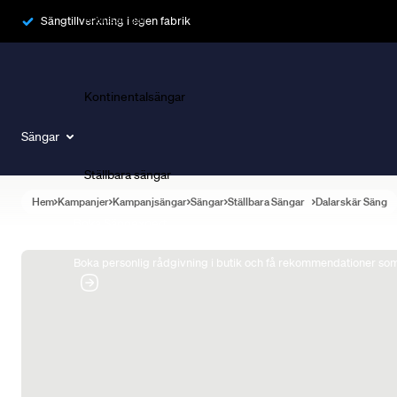
Ramsängar
Sängtillverkning i egen fabrik
Kontinentalsängar
Sängar
Ställbara sängar
Hem
Kampanjer
Kampanjsängar
Sängar
Ställbara Sängar
Dalarskär Säng
Boka Sängexpert
Boka personlig rådgivning i butik och få rekommendationer som 