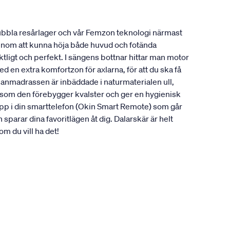
dubbla resårlager och vår Femzon teknologi närmast
 Genom att kunna höja både huvud och fotända
nktligt och perfekt. I sängens bottnar hittar man motor
n extra komfortzon för axlarna, för att du ska få
llanmadrassen är inbäddade i naturmaterialen ull,
t som den förebygger kvalster och ger en hygienisk
 app i din smarttelefon (Okin Smart Remote) som går
parar dina favoritlägen åt dig. Dalarskär är helt
m du vill ha det!