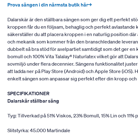
Prova sängen i din närmsta butik här→
Dalarskär är den ställbara sängen som ger dig ett perfekt s
kroppen får du en följsam, behaglig och perfekt avlastande 
säkerställer du att placera kroppen i en naturlig position där
och mekanik som kommer från den branschledande leverantöre
dubbelt så bra stöd för axelpartiet samtidigt som det ger en
bomull och 100% Vita Talalay® Naturlatex vilket gör att Dal
sovmiljö under flera decennier. Sängens funktionalitet juste
att ladda ner på Play Store (Android) och Apple Store (iOS).
enkelt sängen som anpassar sig perfekt efter din kropp och 
SPECIFIKATIONER
Dalarskär ställbar säng
Tyg: Tillverkad på 51% Viskos, 23% Bomull, 15% Lin och 11% p
Slitstyrka: 45.000 Martindale