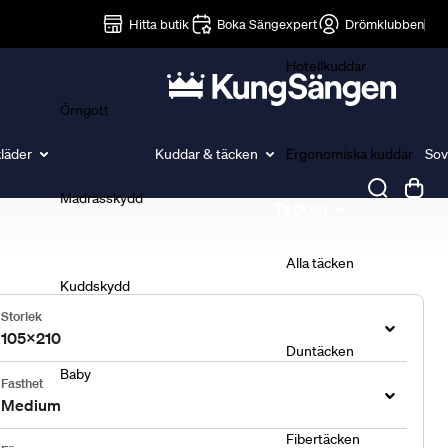
Lakan
Hitta butik
Boka Sängexpert
Drömklubben
Hotellkuddar
Örngott
läder
Kuddar & täcken
Ergonomiska kuddar
Sov
Madrasskydd
Täcken
Alla täcken
Kuddskydd
Storlek
105x210
Duntäcken
Baby
Fasthet
Medium
Fibertäcken