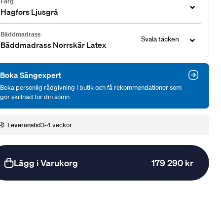
Färg
Hagfors Ljusgrå
Bäddmadrass
Svala täcken
Bäddmadrass Norrskär Latex
Boka Sängexpert
Boka personlig rådgivning i butik och få rekommendationer som
gör skillnad för din sömn.
Leveranstid
3-4 veckor
Lägg i Varukorg
179 290 kr