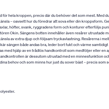
töd för hela kroppen, precis där du behöver det som mest. Med 
känsla – oavsett hur du föredrar att sova eller din kroppsform.
 axlar, höfter, svank, ryggradens form och konturer efterföljs pu
n Okin. Sängens botten innehåller även resårer utrustade med e
 känsla av extra djup och följsam tryckavlastning. Resårerna i me
arskär sängen både andas bra, leder bort fukt och värme samtidig
ras med hjälp av en trådlös handkontroll som medföljer eller en
 Handkontrollen är dessutom utrustad med en minnesfunktion och s
dina behov och som minns hur just du sover bäst – precis som so
olyester.