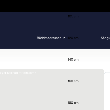
105 cm
Bäddmadrasser
120 cm
Sängk
140 cm
gör skillnad för din sömn.
160 cm
180 cm