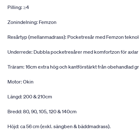
Pilling: ≥4
Zonindelning: Femzon
Resårtyp (mellanmadrass): Pocketresår med Femzon teknologi,
Underrede: Dubbla pocketresårer med komfortzon för axlar
Träram: 16cm extra hög och kantförstärkt från obehandlad g
Motor: Okin
Längd: 200 & 210cm
Bredd: 80, 90, 105, 120 & 140cm
Höjd: ca 56 cm (exkl. sängben & bäddmadrass).