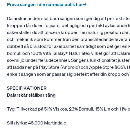
Prova sängen i din närmsta butik här→
Dalarskär är den ställbara sängen som ger dig ett perfekt s
kroppen får du en följsam, behaglig och perfekt avlastande 
säkerställer du att placera kroppen i en naturlig position där
och mekanik som kommer från den branschledande leverantöre
dubbelt så bra stöd för axelpartiet samtidigt som det ger en
bomull och 100% Vita Talalay® Naturlatex vilket gör att Dal
sovmiljö under flera decennier. Sängens funktionalitet juste
att ladda ner på Play Store (Android) och Apple Store (iOS).
enkelt sängen som anpassar sig perfekt efter din kropp och 
SPECIFIKATIONER
Dalarskär ställbar säng
Tyg: Tillverkad på 51% Viskos, 23% Bomull, 15% Lin och 11% p
Slitstyrka: 45.000 Martindale