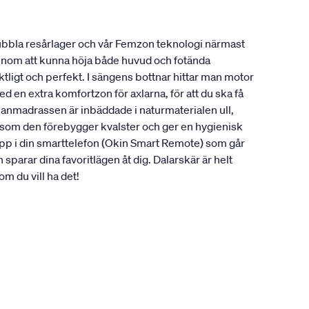
dubbla resårlager och vår Femzon teknologi närmast
 Genom att kunna höja både huvud och fotända
nktligt och perfekt. I sängens bottnar hittar man motor
n extra komfortzon för axlarna, för att du ska få
llanmadrassen är inbäddade i naturmaterialen ull,
t som den förebygger kvalster och ger en hygienisk
 app i din smarttelefon (Okin Smart Remote) som går
parar dina favoritlägen åt dig. Dalarskär är helt
m du vill ha det!