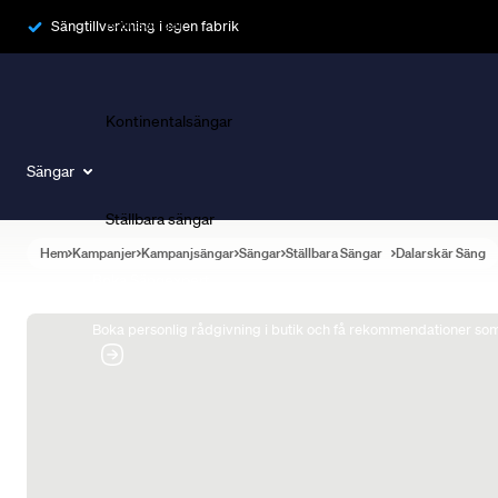
Ramsängar
Sängtillverkning i egen fabrik
Kontinentalsängar
Sängar
Ställbara sängar
Hem
Kampanjer
Kampanjsängar
Sängar
Ställbara Sängar
Dalarskär Säng
Boka Sängexpert
Boka personlig rådgivning i butik och få rekommendationer som 