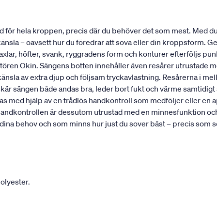
töd för hela kroppen, precis där du behöver det som mest. Med 
känsla – oavsett hur du föredrar att sova eller din kroppsform.
 axlar, höfter, svank, ryggradens form och konturer efterföljs pu
n Okin. Sängens botten innehåller även resårer utrustade med e
 känsla av extra djup och följsam tryckavlastning. Resårerna i me
arskär sängen både andas bra, leder bort fukt och värme samtidig
ras med hjälp av en trådlös handkontroll som medföljer eller en
 Handkontrollen är dessutom utrustad med en minnesfunktion och s
dina behov och som minns hur just du sover bäst – precis som so
olyester.