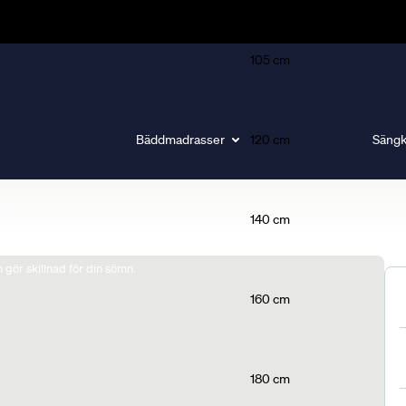
105 cm
Bäddmadrasser
120 cm
Sängk
140 cm
gör skillnad för din sömn.
160 cm
180 cm