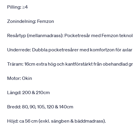
Pilling: ≥4
Zonindelning: Femzon
Resårtyp (mellanmadrass): Pocketresår med Femzon teknologi,
Underrede: Dubbla pocketresårer med komfortzon för axlar
Träram: 16cm extra hög och kantförstärkt från obehandlad g
Motor: Okin
Längd: 200 & 210cm
Bredd: 80, 90, 105, 120 & 140cm
Höjd: ca 56 cm (exkl. sängben & bäddmadrass).