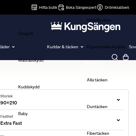
Lakan
Hitta butik
Boka Sängexpert
Drömklubben
Hotellkuddar
Örngott
läder
Kuddar & täcken
Ergonomiska kuddar
Sov
Madrasskydd
Täcken
Alla täcken
Kuddskydd
Storlek
90x210
Duntäcken
Baby
Fasthet
Extra Fast
Fibertäcken