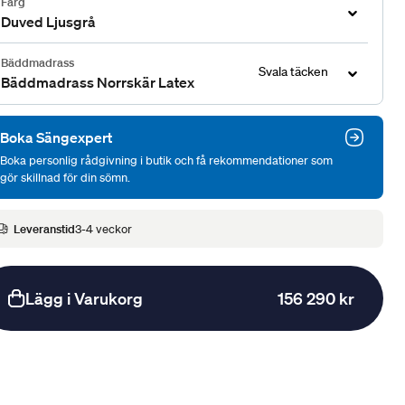
Färg
Duved Ljusgrå
Bäddmadrass
Svala täcken
Bäddmadrass Norrskär Latex
Boka Sängexpert
Boka personlig rådgivning i butik och få rekommendationer som
gör skillnad för din sömn.
Leveranstid
3-4 veckor
Lägg i Varukorg
156 290 kr