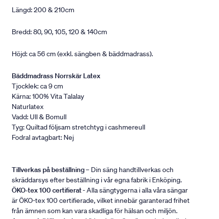
Längd: 200 & 210cm
Bredd: 80, 90, 105, 120 & 140cm
Höjd: ca 56 cm (exkl. sängben & bäddmadrass).
Bäddmadrass Norrskär Latex
Tjocklek: ca 9 cm
Kärna: 100% Vita Talalay
Naturlatex
Vadd: Ull & Bomull
Tyg: Quiltad följsam stretchtyg i cashmereull
Fodral avtagbart: Nej
Tillverkas på beställning
– Din säng handtillverkas och
skräddarsys efter beställning i vår egna fabrik i Enköping.
ÖKO-tex 100 certifierat
- Alla sängtygerna i alla våra sängar
är ÖKO-tex 100 certifierade, vilket innebär garanterad frihet
från ämnen som kan vara skadliga för hälsan och miljön.