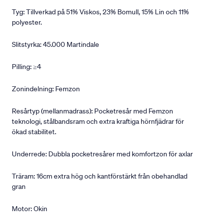
Tyg: Tillverkad på 51% Viskos, 23% Bomull, 15% Lin och 11%
polyester.
Slitstyrka: 45.000 Martindale
Pilling: ≥4
Zonindelning: Femzon
Resårtyp (mellanmadrass): Pocketresår med Femzon
teknologi, stålbandsram och extra kraftiga hörnfjädrar för
ökad stabilitet.
Underrede: Dubbla pocketresårer med komfortzon för axlar
Träram: 16cm extra hög och kantförstärkt från obehandlad
gran
Motor: Okin