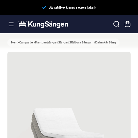
Sängtillverkning i egen fabrik
Hem
Kampanjer
Kampanjsängar
Sängar
Ställbara Sängar
Dalarskär Säng