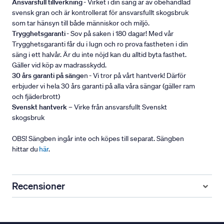
Ansvarsfull tillverkning
- Virket i din säng är av obehandlad
svensk gran och är kontrollerat för ansvarsfullt skogsbruk
som tar hänsyn till både människor och miljö.
Trygghetsgaranti
- Sov på saken i 180 dagar! Med vår
Trygghetsgaranti får du i lugn och ro prova fastheten i din
säng i ett halvår. Är du inte nöjd kan du alltid byta fasthet.
Gäller vid köp av madrasskydd.
30 års garanti på sänge
n - Vi tror på vårt hantverk! Därför
erbjuder vi hela 30 års garanti på alla våra sängar (gäller ram
och fjäderbrott)
Svenskt hantverk
– Virke från ansvarsfullt Svenskt
skogsbruk
OBS! Sängben ingår inte och köpes till separat. Sängben
hittar du
här
.
Recensioner