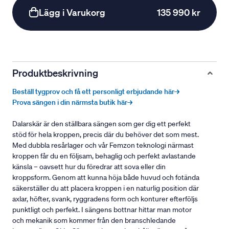
Lägg i Varukorg
135 990 kr
Produktbeskrivning
Beställ tygprov och få ett personligt erbjudande här→
Prova sängen i din närmsta butik här→
Dalarskär är den ställbara sängen som ger dig ett perfekt
stöd för hela kroppen, precis där du behöver det som mest.
Med dubbla resårlager och vår Femzon teknologi närmast
kroppen får du en följsam, behaglig och perfekt avlastande
känsla – oavsett hur du föredrar att sova eller din
kroppsform. Genom att kunna höja både huvud och fotända
säkerställer du att placera kroppen i en naturlig position där
axlar, höfter, svank, ryggradens form och konturer efterföljs
punktligt och perfekt. I sängens bottnar hittar man motor
och mekanik som kommer från den branschledande