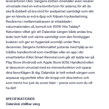
leverantören Okin. Sängens botten innehåller även resårer
utrustade med en extra komfortzon för axlarna, för att du
ska få dubbelt så bra stöd för axelpartiet samtidigt som det
ger en känsla av extra djup och följsam tryckavlastning.
Resårerna i mellanmadrassen är inbäddade i
naturmaterialen ull, bomull och 100% Vita Talalay®
Naturlatex vilket gör att Dalarskär sängen både andas bra,
leder bort fukt och värme samtidigt som den förebygger
kvalster och ger en hygienisk sovmiljö under flera
decennier. Sängens funktionalitet justeras med hjälp av en
trådlös handkontroll som medföljer eller en app i din
smarttelefon (Okin Smart Remote) som går att ladda ner på
Play Store (Android) och Apple Store (iOS). Handkontrollen
är dessutom utrustad med en minnesfunktion och sparar
dina favoritlägen åt dig. Dalarskär är helt enkelt sängen som
anpassar sig perfekt efter din kropp och dina behov och
som minns hur just du sover bäst – precis som som du vill
ha det!
SPECIFIKATIONER
Dalarskär ställbar säng