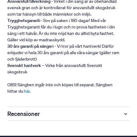
Ansvarsfull tillverkning
- Virket i din säng är av obehandlad
svensk gran och är kontrollerat för ansvarsfullt skogsbruk
som tar hänsyn till både människor och miljö.
Trygghetsgaranti
- Sov på saken i 180 dagar! Med vår
Trygghetsgaranti får du i lugn och ro prova fastheten i din
säng i ett halvår. Är du inte nöjd kan du alltid byta fasthet.
Gäller vid köp av madrasskydd.
30 års garanti på sänge
n - Vi tror på vårt hantverk! Därför
erbjuder vi hela 30 års garanti på alla våra sängar (gäller ram
och fjäderbrott)
Svenskt hantverk
– Virke från ansvarsfullt Svenskt
skogsbruk
OBS! Sängben ingår inte och köpes till separat. Sängben
hittar du
här
.
Recensioner