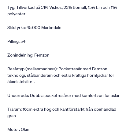
Tyg: Tillverkad på 51% Viskos, 23% Bomull, 15% Lin och 11%
polyester.
Slitstyrka: 45.000 Martindale
Pilling: ≥4
Zonindelning: Femzon
Resårtyp (mellanmadrass): Pocketresår med Femzon
teknologi, stålbandsram och extra kraftiga hörnfjädrar för
ökad stabilitet.
Underrede: Dubbla pocketresårer med komfortzon för axlar
Träram: 16cm extra hög och kantförstärkt från obehandlad
gran
Motor: Okin