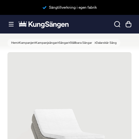
Sängtillverkning i egen fabrik
Hem
Kampanjer
Kampanjsängar
Sängar
Ställbara Sängar
Dalarskär Säng