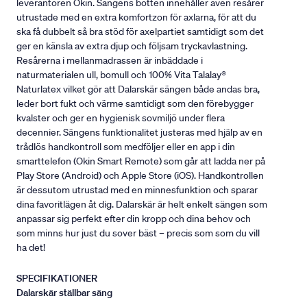
leverantören Okin. Sängens botten innehåller även resårer
utrustade med en extra komfortzon för axlarna, för att du
ska få dubbelt så bra stöd för axelpartiet samtidigt som det
ger en känsla av extra djup och följsam tryckavlastning.
Resårerna i mellanmadrassen är inbäddade i
naturmaterialen ull, bomull och 100% Vita Talalay®
Naturlatex vilket gör att Dalarskär sängen både andas bra,
leder bort fukt och värme samtidigt som den förebygger
kvalster och ger en hygienisk sovmiljö under flera
decennier. Sängens funktionalitet justeras med hjälp av en
trådlös handkontroll som medföljer eller en app i din
smarttelefon (Okin Smart Remote) som går att ladda ner på
Play Store (Android) och Apple Store (iOS). Handkontrollen
är dessutom utrustad med en minnesfunktion och sparar
dina favoritlägen åt dig. Dalarskär är helt enkelt sängen som
anpassar sig perfekt efter din kropp och dina behov och
som minns hur just du sover bäst – precis som som du vill
ha det!
SPECIFIKATIONER
Dalarskär ställbar säng