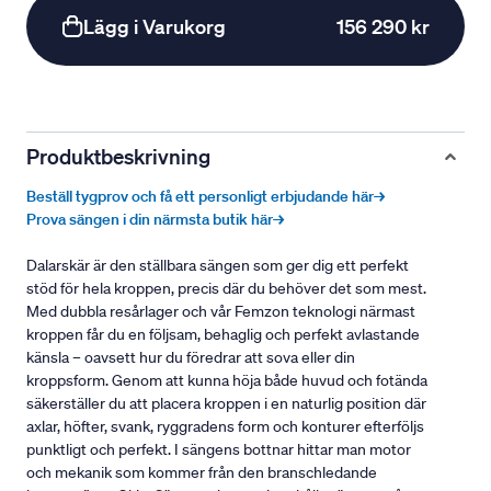
Lägg i Varukorg
156 290 kr
Produktbeskrivning
Beställ tygprov och få ett personligt erbjudande här→
Prova sängen i din närmsta butik här→
Dalarskär är den ställbara sängen som ger dig ett perfekt
stöd för hela kroppen, precis där du behöver det som mest.
Med dubbla resårlager och vår Femzon teknologi närmast
kroppen får du en följsam, behaglig och perfekt avlastande
känsla – oavsett hur du föredrar att sova eller din
kroppsform. Genom att kunna höja både huvud och fotända
säkerställer du att placera kroppen i en naturlig position där
axlar, höfter, svank, ryggradens form och konturer efterföljs
punktligt och perfekt. I sängens bottnar hittar man motor
och mekanik som kommer från den branschledande