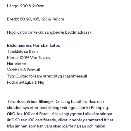
Längd: 200 & 210cm
Bredd: 80, 90, 105, 120 & 140cm
Höjd: ca 56 cm (exkl. sängben & bäddmadrass).
Bäddmadrass Norrskär Latex
Tjocklek: ca 9 cm
Kärna: 100% Vita Talalay
Naturlatex
Vadd: Ull & Bomull
Tyg: Quiltad följsam stretchtyg i cashmereull
Fodral avtagbart: Nej
Tillverkas på beställning
– Din säng handtillverkas och
skräddarsys efter beställning i vår egna fabrik i Enköping.
ÖKO-tex 100 certifierat
- Alla sängtygerna i alla våra sängar
är ÖKO-tex 100 certifierade, vilket innebär garanterad frihet
från ämnen som kan vara skadliga för hälsan och miljön.