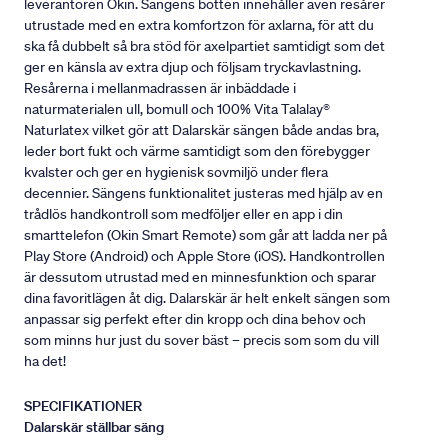
leverantören Okin. Sängens botten innehåller även resårer
utrustade med en extra komfortzon för axlarna, för att du
ska få dubbelt så bra stöd för axelpartiet samtidigt som det
ger en känsla av extra djup och följsam tryckavlastning.
Resårerna i mellanmadrassen är inbäddade i
naturmaterialen ull, bomull och 100% Vita Talalay®
Naturlatex vilket gör att Dalarskär sängen både andas bra,
leder bort fukt och värme samtidigt som den förebygger
kvalster och ger en hygienisk sovmiljö under flera
decennier. Sängens funktionalitet justeras med hjälp av en
trådlös handkontroll som medföljer eller en app i din
smarttelefon (Okin Smart Remote) som går att ladda ner på
Play Store (Android) och Apple Store (iOS). Handkontrollen
är dessutom utrustad med en minnesfunktion och sparar
dina favoritlägen åt dig. Dalarskär är helt enkelt sängen som
anpassar sig perfekt efter din kropp och dina behov och
som minns hur just du sover bäst – precis som som du vill
ha det!
SPECIFIKATIONER
Dalarskär ställbar säng