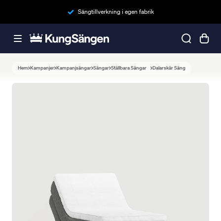
Sängtillverkning i egen fabrik
Hem
Kampanjer
Kampanjsängar
Sängar
Ställbara Sängar
Dalarskär Säng