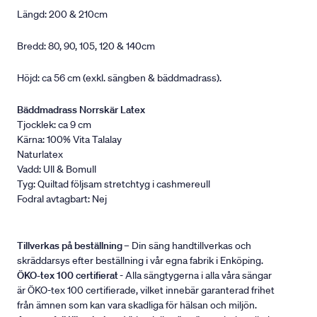
Längd: 200 & 210cm
Bredd: 80, 90, 105, 120 & 140cm
Höjd: ca 56 cm (exkl. sängben & bäddmadrass).
Bäddmadrass Norrskär Latex
Tjocklek: ca 9 cm
Kärna: 100% Vita Talalay
Naturlatex
Vadd: Ull & Bomull
Tyg: Quiltad följsam stretchtyg i cashmereull
Fodral avtagbart: Nej
Tillverkas på beställning
– Din säng handtillverkas och
skräddarsys efter beställning i vår egna fabrik i Enköping.
ÖKO-tex 100 certifierat
- Alla sängtygerna i alla våra sängar
är ÖKO-tex 100 certifierade, vilket innebär garanterad frihet
från ämnen som kan vara skadliga för hälsan och miljön.