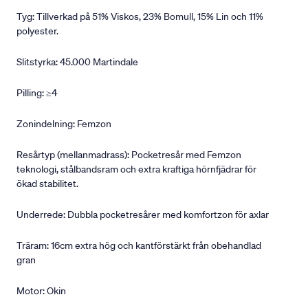
Tyg: Tillverkad på 51% Viskos, 23% Bomull, 15% Lin och 11%
polyester.
Slitstyrka: 45.000 Martindale
Pilling: ≥4
Zonindelning: Femzon
Resårtyp (mellanmadrass): Pocketresår med Femzon
teknologi, stålbandsram och extra kraftiga hörnfjädrar för
ökad stabilitet.
Underrede: Dubbla pocketresårer med komfortzon för axlar
Träram: 16cm extra hög och kantförstärkt från obehandlad
gran
Motor: Okin