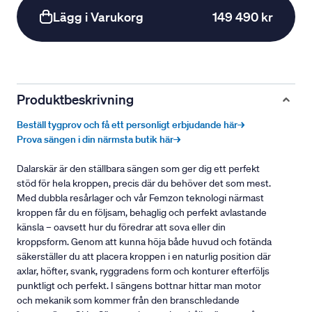
Lägg i Varukorg
149 490 kr
Produktbeskrivning
Beställ tygprov och få ett personligt erbjudande här→
Prova sängen i din närmsta butik här→
Dalarskär är den ställbara sängen som ger dig ett perfekt
stöd för hela kroppen, precis där du behöver det som mest.
Med dubbla resårlager och vår Femzon teknologi närmast
kroppen får du en följsam, behaglig och perfekt avlastande
känsla – oavsett hur du föredrar att sova eller din
kroppsform. Genom att kunna höja både huvud och fotända
säkerställer du att placera kroppen i en naturlig position där
axlar, höfter, svank, ryggradens form och konturer efterföljs
punktligt och perfekt. I sängens bottnar hittar man motor
och mekanik som kommer från den branschledande