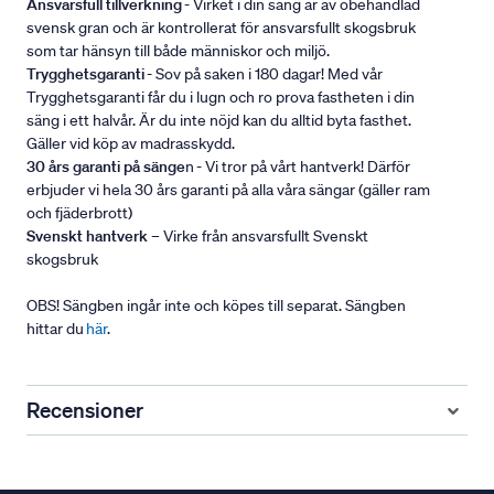
Ansvarsfull tillverkning
- Virket i din säng är av obehandlad
svensk gran och är kontrollerat för ansvarsfullt skogsbruk
som tar hänsyn till både människor och miljö.
Trygghetsgaranti
- Sov på saken i 180 dagar! Med vår
Trygghetsgaranti får du i lugn och ro prova fastheten i din
säng i ett halvår. Är du inte nöjd kan du alltid byta fasthet.
Gäller vid köp av madrasskydd.
30 års garanti på sänge
n - Vi tror på vårt hantverk! Därför
erbjuder vi hela 30 års garanti på alla våra sängar (gäller ram
och fjäderbrott)
Svenskt hantverk
– Virke från ansvarsfullt Svenskt
skogsbruk
OBS! Sängben ingår inte och köpes till separat. Sängben
hittar du
här
.
Recensioner