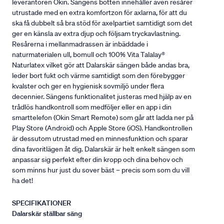
leverantören Okin. Sängens botten innehåller även resårer
utrustade med en extra komfortzon för axlarna, för att du
ska få dubbelt så bra stöd för axelpartiet samtidigt som det
ger en känsla av extra djup och följsam tryckavlastning.
Resårerna i mellanmadrassen är inbäddade i
naturmaterialen ull, bomull och 100% Vita Talalay®
Naturlatex vilket gör att Dalarskär sängen både andas bra,
leder bort fukt och värme samtidigt som den förebygger
kvalster och ger en hygienisk sovmiljö under flera
decennier. Sängens funktionalitet justeras med hjälp av en
trådlös handkontroll som medföljer eller en app i din
smarttelefon (Okin Smart Remote) som går att ladda ner på
Play Store (Android) och Apple Store (iOS). Handkontrollen
är dessutom utrustad med en minnesfunktion och sparar
dina favoritlägen åt dig. Dalarskär är helt enkelt sängen som
anpassar sig perfekt efter din kropp och dina behov och
som minns hur just du sover bäst – precis som som du vill
ha det!
SPECIFIKATIONER
Dalarskär ställbar säng