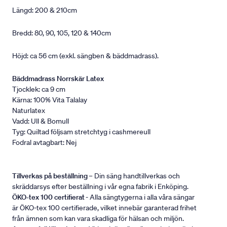
Längd: 200 & 210cm
Bredd: 80, 90, 105, 120 & 140cm
Höjd: ca 56 cm (exkl. sängben & bäddmadrass).
Bäddmadrass Norrskär Latex
Tjocklek: ca 9 cm
Kärna: 100% Vita Talalay
Naturlatex
Vadd: Ull & Bomull
Tyg: Quiltad följsam stretchtyg i cashmereull
Fodral avtagbart: Nej
Tillverkas på beställning
– Din säng handtillverkas och
skräddarsys efter beställning i vår egna fabrik i Enköping.
ÖKO-tex 100 certifierat
- Alla sängtygerna i alla våra sängar
är ÖKO-tex 100 certifierade, vilket innebär garanterad frihet
från ämnen som kan vara skadliga för hälsan och miljön.