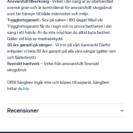
Ansvarsfull tillverkning
- Virket i din säng är av obehandlad
svensk gran och är kontrollerat för ansvarsfullt skogsbruk
som tar hänsyn till både människor och miljö.
Trygghetsgaranti
- Sov på saken i 180 dagar! Med vår
Trygghetsgaranti får du i lugn och ro prova fastheten i din
säng i ett halvår. Är du inte nöjd kan du alltid byta fasthet.
Gäller vid köp av madrasskydd.
30 års garanti på sänge
n - Vi tror på vårt hantverk! Därför
erbjuder vi hela 30 års garanti på alla våra sängar (gäller ram
och fjäderbrott)
Svenskt hantverk
– Virke från ansvarsfullt Svenskt
skogsbruk
OBS! Sängben ingår inte och köpes till separat. Sängben
hittar du
här
.
Recensioner