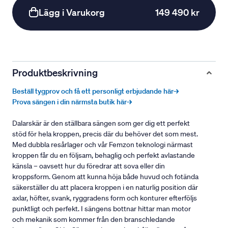
Lägg i Varukorg
149 490 kr
Produktbeskrivning
Beställ tygprov och få ett personligt erbjudande här→
Prova sängen i din närmsta butik här→
Dalarskär är den ställbara sängen som ger dig ett perfekt
stöd för hela kroppen, precis där du behöver det som mest.
Med dubbla resårlager och vår Femzon teknologi närmast
kroppen får du en följsam, behaglig och perfekt avlastande
känsla – oavsett hur du föredrar att sova eller din
kroppsform. Genom att kunna höja både huvud och fotända
säkerställer du att placera kroppen i en naturlig position där
axlar, höfter, svank, ryggradens form och konturer efterföljs
punktligt och perfekt. I sängens bottnar hittar man motor
och mekanik som kommer från den branschledande