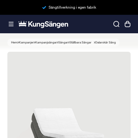
Sängtillverkning i egen fabrik
Hem
Kampanjer
Kampanjsängar
Sängar
Ställbara Sängar
Dalarskär Säng