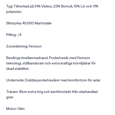
Tyg: Tillverkad på 51% Viskos, 23% Bomull, 15% Lin och 11%
polyester.
Slitstyrka: 45.000 Martindale
Pilling: ≥4
Zonindelning: Femzon
Resårtyp (mellanmadrass): Pocketresår med Femzon
teknologi, stålbandsram och extra kraftiga hörnfjädrar för
ökad stabilitet.
Underrede: Dubbla pocketresårer med komfortzon för axlar
Träram: 16cm extra hög och kantförstärkt från obehandlad
gran
Motor: Okin