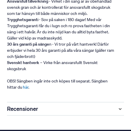
Ansvarsfull tillverkning
- Virket i din säng är av obehandlad
svensk gran och är kontrollerat för ansvarsfullt skogsbruk
som tar hänsyn till både människor och miljö.
Trygghetsgaranti
- Sov på saken i 180 dagar! Med vår
Trygghetsgaranti får du i lugn och ro prova fastheten i din
säng i ett halvår. Är du inte nöjd kan du alltid byta fasthet.
Gäller vid köp av madrasskydd.
30 års garanti på sänge
n - Vi tror på vårt hantverk! Därför
erbjuder vi hela 30 års garanti på alla våra sängar (gäller ram
och fjäderbrott)
Svenskt hantverk
– Virke från ansvarsfullt Svenskt
skogsbruk
OBS! Sängben ingår inte och köpes till separat. Sängben
hittar du
här
.
Recensioner