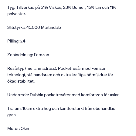
Tyg: Tillverkad på 51% Viskos, 23% Bomull, 15% Lin och 11%
polyester.
Slitstyrka: 45.000 Martindale
Pilling: ≥4
Zonindelning: Femzon
Resårtyp (mellanmadrass): Pocketresår med Femzon
teknologi, stålbandsram och extra kraftiga hörnfjädrar för
ökad stabilitet.
Underrede: Dubbla pocketresårer med komfortzon för axlar
Träram: 16cm extra hög och kantförstärkt från obehandlad
gran
Motor: Okin