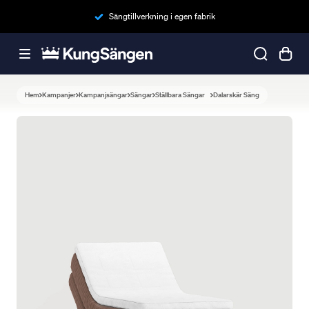
Sängtillverkning i egen fabrik
Hem
Kampanjer
Kampanjsängar
Sängar
Ställbara Sängar
Dalarskär Säng