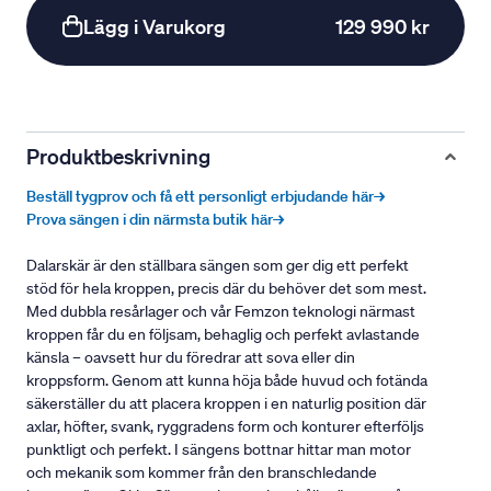
Lägg i Varukorg
129 990 kr
Produktbeskrivning
Beställ tygprov och få ett personligt erbjudande här→
Prova sängen i din närmsta butik här→
Dalarskär är den ställbara sängen som ger dig ett perfekt
stöd för hela kroppen, precis där du behöver det som mest.
Med dubbla resårlager och vår Femzon teknologi närmast
kroppen får du en följsam, behaglig och perfekt avlastande
känsla – oavsett hur du föredrar att sova eller din
kroppsform. Genom att kunna höja både huvud och fotända
säkerställer du att placera kroppen i en naturlig position där
axlar, höfter, svank, ryggradens form och konturer efterföljs
punktligt och perfekt. I sängens bottnar hittar man motor
och mekanik som kommer från den branschledande