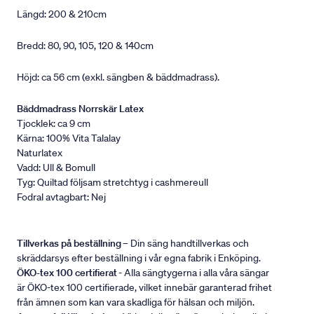
Längd: 200 & 210cm
Bredd: 80, 90, 105, 120 & 140cm
Höjd: ca 56 cm (exkl. sängben & bäddmadrass).
Bäddmadrass Norrskär Latex
Tjocklek: ca 9 cm
Kärna: 100% Vita Talalay
Naturlatex
Vadd: Ull & Bomull
Tyg: Quiltad följsam stretchtyg i cashmereull
Fodral avtagbart: Nej
Tillverkas på beställning
– Din säng handtillverkas och
skräddarsys efter beställning i vår egna fabrik i Enköping.
ÖKO-tex 100 certifierat
- Alla sängtygerna i alla våra sängar
är ÖKO-tex 100 certifierade, vilket innebär garanterad frihet
från ämnen som kan vara skadliga för hälsan och miljön.