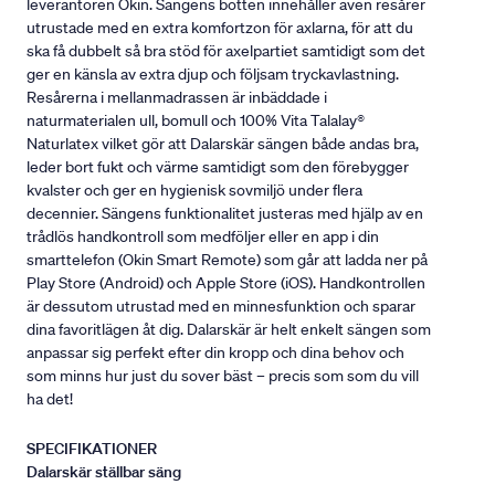
leverantören Okin. Sängens botten innehåller även resårer
utrustade med en extra komfortzon för axlarna, för att du
ska få dubbelt så bra stöd för axelpartiet samtidigt som det
ger en känsla av extra djup och följsam tryckavlastning.
Resårerna i mellanmadrassen är inbäddade i
naturmaterialen ull, bomull och 100% Vita Talalay®
Naturlatex vilket gör att Dalarskär sängen både andas bra,
leder bort fukt och värme samtidigt som den förebygger
kvalster och ger en hygienisk sovmiljö under flera
decennier. Sängens funktionalitet justeras med hjälp av en
trådlös handkontroll som medföljer eller en app i din
smarttelefon (Okin Smart Remote) som går att ladda ner på
Play Store (Android) och Apple Store (iOS). Handkontrollen
är dessutom utrustad med en minnesfunktion och sparar
dina favoritlägen åt dig. Dalarskär är helt enkelt sängen som
anpassar sig perfekt efter din kropp och dina behov och
som minns hur just du sover bäst – precis som som du vill
ha det!
SPECIFIKATIONER
Dalarskär ställbar säng