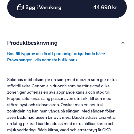
Lägg i Varukorg
44 690 kr
Produktbeskrivning
Beställ tygprov och få ett personligt erbjudande här→
Prova sängen i din närmsta butik här→
Sofienäs dubbelsäng är en säng med duozon som ger extra
stöd till axlar. Genom sin duozon som består av två olika
zoner, ger Sofienäs en avslappnande känsla och stöd till
kroppen. Sofienäs säng passar även utmärkt till den med
större byst och sidosovaren. Önskar man en neutral
zonindelning kan man vända på sängen. Med sängen följer
även bäddmadrassen Lina vit med. Bäddmadrass Lina vit är
en luftig pikerad bäddmadrass med extra hållbar kärna och
mjuk vaddering. Både kärna, vadd och stretchtyg är ÖKO-