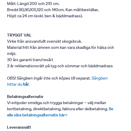
Mått: Längd 200 och 210 cm.
Bredd 80,90,105,120 och 140cm. Kan måttbeställas.
Höjd: ca 24 cm (exkl. ben & bäddmadrass).
TRYGGT VAL
Virke från ansvarsfullt svenskt skogsbruk.
Material fritt från ämnen som kan vara skadliga för hälsa och
miljö.
30 års garanti (ram/resår)
3 år reklamationsrätt på tyg och sömmar och bäddmadrass
OBS! Sängben ingår inte och köpes till separat.
Sängben
hittar du
här
.
Betalningsalternativ
Vi erbjuder smidiga och trygga betalningar – välj mellan
kortbetalning, direktbetalning, faktura eller delbetalning.
Se
alla våra betalningsalternativ här>
Leveranssätt