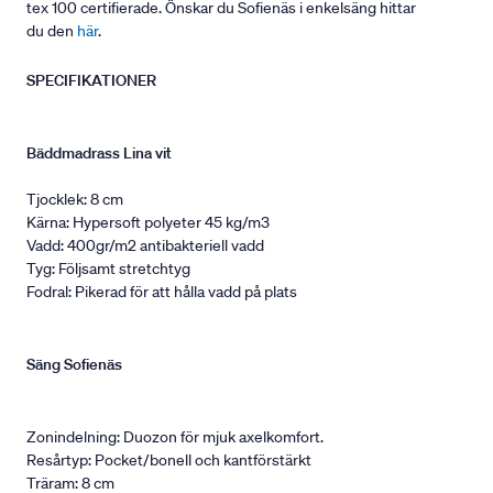
tex 100 certifierade. Önskar du Sofienäs i enkelsäng hittar
du den
här
.
SPECIFIKATIONER
Bäddmadrass Lina vit
Tjocklek: 8 cm
Kärna: Hypersoft polyeter 45 kg/m3
Vadd: 400gr/m2 antibakteriell vadd
Tyg: Följsamt stretchtyg
Fodral: Pikerad för att hålla vadd på plats
Säng Sofienäs
Zonindelning: Duozon för mjuk axelkomfort.
Resårtyp: Pocket/bonell och kantförstärkt
Träram: 8 cm