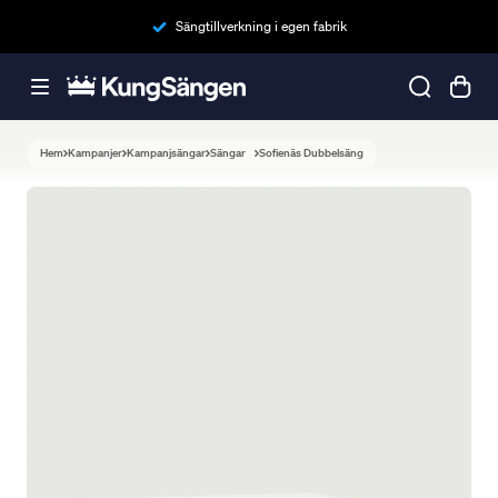
Sängtillverkning i egen fabrik
Hem
Kampanjer
Kampanjsängar
Sängar
Sofienäs Dubbelsäng