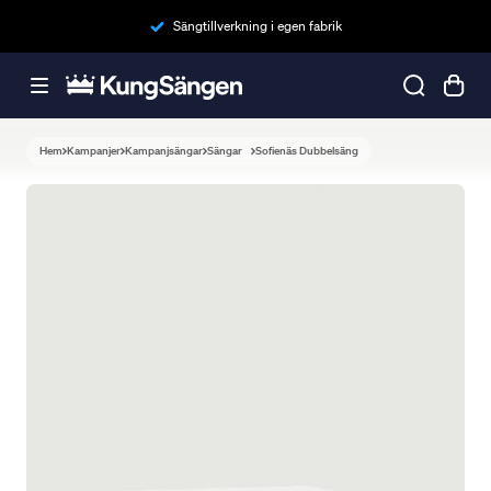
Sängtillverkning i egen fabrik
Hem
Kampanjer
Kampanjsängar
Sängar
Sofienäs Dubbelsäng