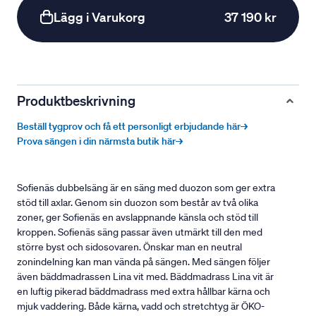
Lägg i Varukorg
37 190 kr
Produktbeskrivning
Beställ tygprov och få ett personligt erbjudande här→
Prova sängen i din närmsta butik här→
Sofienäs dubbelsäng är en säng med duozon som ger extra
stöd till axlar. Genom sin duozon som består av två olika
zoner, ger Sofienäs en avslappnande känsla och stöd till
kroppen. Sofienäs säng passar även utmärkt till den med
större byst och sidosovaren. Önskar man en neutral
zonindelning kan man vända på sängen. Med sängen följer
även bäddmadrassen Lina vit med. Bäddmadrass Lina vit är
en luftig pikerad bäddmadrass med extra hållbar kärna och
mjuk vaddering. Både kärna, vadd och stretchtyg är ÖKO-