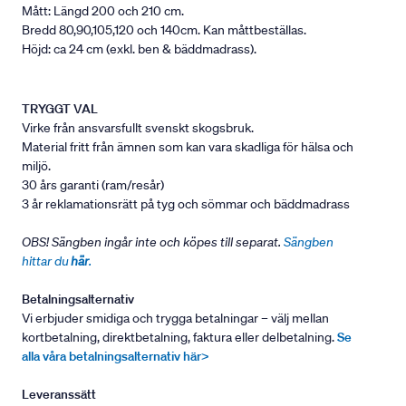
Mått: Längd 200 och 210 cm.
Bredd 80,90,105,120 och 140cm. Kan måttbeställas.
Höjd: ca 24 cm (exkl. ben & bäddmadrass).
TRYGGT VAL
Virke från ansvarsfullt svenskt skogsbruk.
Material fritt från ämnen som kan vara skadliga för hälsa och
miljö.
30 års garanti (ram/resår)
3 år reklamationsrätt på tyg och sömmar och bäddmadrass
OBS! Sängben ingår inte och köpes till separat.
Sängben
hittar du
här
.
Betalningsalternativ
Vi erbjuder smidiga och trygga betalningar – välj mellan
kortbetalning, direktbetalning, faktura eller delbetalning.
Se
alla våra betalningsalternativ här>
Leveranssätt