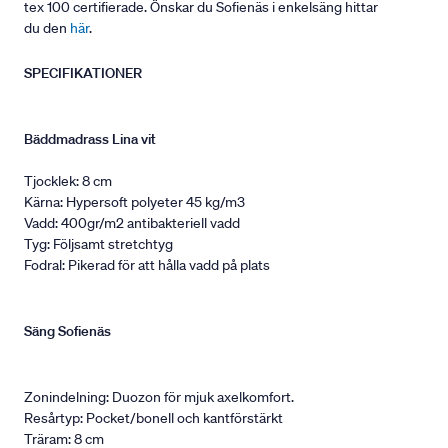
tex 100 certifierade. Önskar du Sofienäs i enkelsäng hittar
du den
här
.
SPECIFIKATIONER
Bäddmadrass Lina vit
Tjocklek: 8 cm
Kärna: Hypersoft polyeter 45 kg/m3
Vadd: 400gr/m2 antibakteriell vadd
Tyg: Följsamt stretchtyg
Fodral: Pikerad för att hålla vadd på plats
Säng Sofienäs
Zonindelning: Duozon för mjuk axelkomfort.
Resårtyp: Pocket/bonell och kantförstärkt
Träram: 8 cm