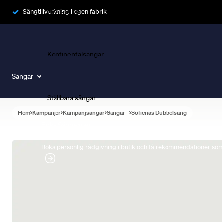
Ramsängar
Sängtillverkning i egen fabrik
Kontinentalsängar
Sängar
Ställbara sängar
Hem
Kampanjer
Kampanjsängar
Sängar
Sofienäs Dubbelsäng
Boka Sängexpert
Boka personlig rådgivning i butik och få rekommendationer som 