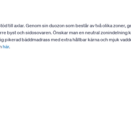
d till axlar. Genom sin duozon som består av två olika zoner, ge
örre byst och sidosovaren. Önskar man en neutral zonindelning
tig pikerad bäddmadrass med extra hållbar kärna och mjuk vadde
en
här
.