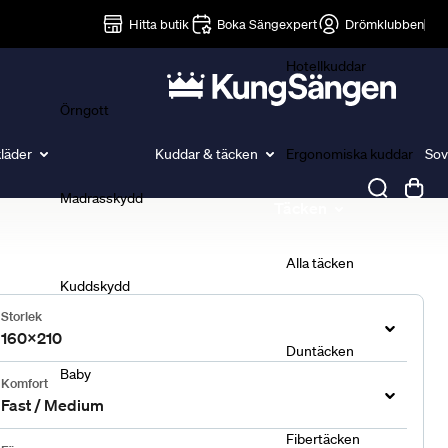
Lakan
Hitta butik
Boka Sängexpert
Drömklubben
Hotellkuddar
Örngott
läder
Kuddar & täcken
Ergonomiska kuddar
Sov
Madrasskydd
Täcken
Alla täcken
Kuddskydd
Storlek
160x210
Duntäcken
Baby
Komfort
Fast / Medium
Fibertäcken