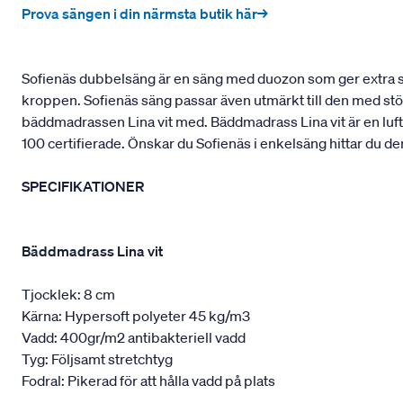
Prova sängen i din närmsta butik här→
Sofienäs dubbelsäng är en säng med duozon som ger extra stö
kroppen. Sofienäs säng passar även utmärkt till den med st
bäddmadrassen Lina vit med. Bäddmadrass Lina vit är en luf
100 certifierade. Önskar du Sofienäs i enkelsäng hittar du d
SPECIFIKATIONER
Bäddmadrass Lina vit
Tjocklek: 8 cm
Kärna: Hypersoft polyeter 45 kg/m3
Vadd: 400gr/m2 antibakteriell vadd
Tyg: Följsamt stretchtyg
Fodral: Pikerad för att hålla vadd på plats