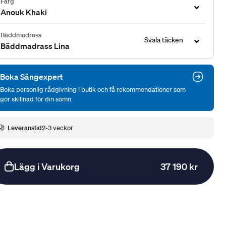
Färg
Anouk Khaki
Bäddmadrass
Svala täcken
Bäddmadrass Lina
Boka Sängexpert
Boka personlig rådgivning i butik och få rekommendationer som
gör skillnad för din sömn.
Leveranstid
2-3 veckor
Lägg i Varukorg
37 190 kr