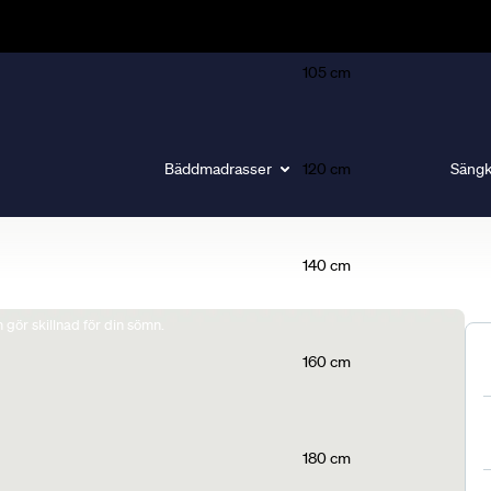
105 cm
Bäddmadrasser
120 cm
Sängk
140 cm
gör skillnad för din sömn.
160 cm
180 cm