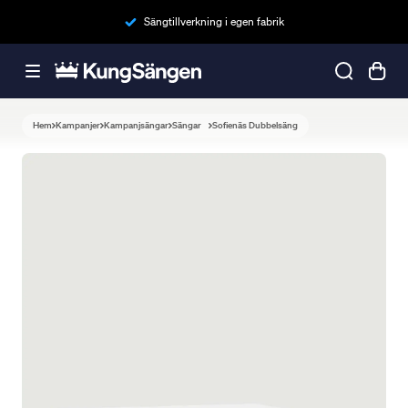
Sängtillverkning i egen fabrik
Hem
Kampanjer
Kampanjsängar
Sängar
Sofienäs Dubbelsäng