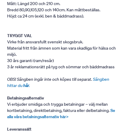
Mått: Längd 200 och 210 cm.
Bredd 80,90,105,120 och 140cm. Kan måttbeställas.
Höjd: ca 24 cm (exkl. ben & bäddmadrass).
TRYGGT VAL
Virke från ansvarsfullt svenskt skogsbruk.
Material fritt från ämnen som kan vara skadliga för hälsa och
miljö.
30 års garanti (ram/resår)
3 år reklamationsrätt på tyg och sömmar och bäddmadrass
OBS! Sängben ingår inte och köpes till separat.
Sängben
hittar du
här
.
Betalningsalternativ
Vi erbjuder smidiga och trygga betalningar – välj mellan
kortbetalning, direktbetalning, faktura eller delbetalning.
Se
alla våra betalningsalternativ här>
Leveranssätt