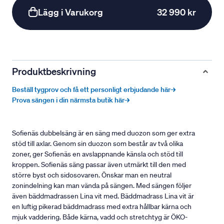
Lägg i Varukorg
32 990 kr
Produktbeskrivning
Beställ tygprov och få ett personligt erbjudande här→
Prova sängen i din närmsta butik här→
Sofienäs dubbelsäng är en säng med duozon som ger extra
stöd till axlar. Genom sin duozon som består av två olika
zoner, ger Sofienäs en avslappnande känsla och stöd till
kroppen. Sofienäs säng passar även utmärkt till den med
större byst och sidosovaren. Önskar man en neutral
zonindelning kan man vända på sängen. Med sängen följer
även bäddmadrassen Lina vit med. Bäddmadrass Lina vit är
en luftig pikerad bäddmadrass med extra hållbar kärna och
mjuk vaddering. Både kärna, vadd och stretchtyg är ÖKO-