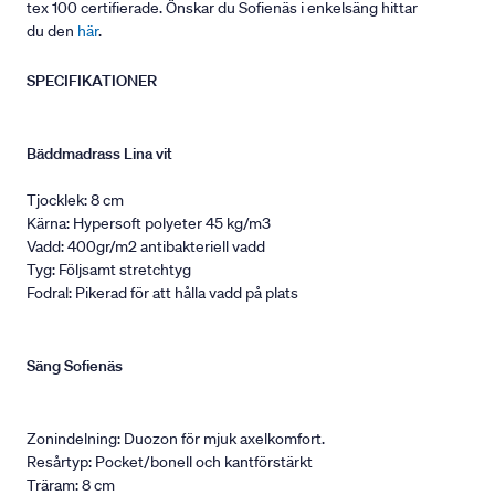
tex 100 certifierade. Önskar du Sofienäs i enkelsäng hittar
du den
här
.
SPECIFIKATIONER
Bäddmadrass Lina vit
Tjocklek: 8 cm
Kärna: Hypersoft polyeter 45 kg/m3
Vadd: 400gr/m2 antibakteriell vadd
Tyg: Följsamt stretchtyg
Fodral: Pikerad för att hålla vadd på plats
Säng Sofienäs
Zonindelning: Duozon för mjuk axelkomfort.
Resårtyp: Pocket/bonell och kantförstärkt
Träram: 8 cm