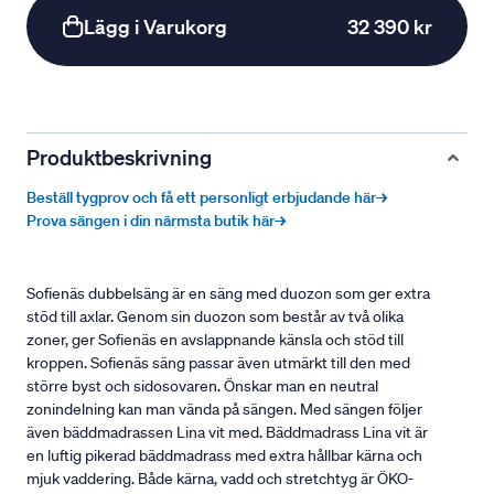
Lägg i Varukorg
32 390 kr
Produktbeskrivning
Beställ tygprov och få ett personligt erbjudande här→
Prova sängen i din närmsta butik här→
Sofienäs dubbelsäng är en säng med duozon som ger extra
stöd till axlar. Genom sin duozon som består av två olika
zoner, ger Sofienäs en avslappnande känsla och stöd till
kroppen. Sofienäs säng passar även utmärkt till den med
större byst och sidosovaren. Önskar man en neutral
zonindelning kan man vända på sängen. Med sängen följer
även bäddmadrassen Lina vit med. Bäddmadrass Lina vit är
en luftig pikerad bäddmadrass med extra hållbar kärna och
mjuk vaddering. Både kärna, vadd och stretchtyg är ÖKO-