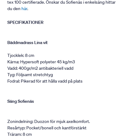
tex 100 certifierade. Önskar du Sofienäs i enkelsäng hittar
du den
här
.
SPECIFIKATIONER
Bäddmadrass Lina vit
Tjocklek: 8 cm
Kärna: Hypersoft polyeter 45 kg/m3
Vadd: 400gr/m2 antibakteriell vadd
Tyg: Följsamt stretchtyg
Fodral: Pikerad för att hålla vadd på plats
Säng Sofienäs
Zonindelning: Duozon för mjuk axelkomfort.
Resårtyp: Pocket/bonell och kantförstärkt
Träram: 8 cm