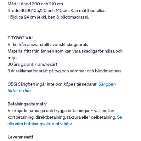
Mått: Längd 200 och 210 cm.
Bredd 80,90,105,120 och 140cm. Kan måttbeställas.
Höjd: ca 24 cm (exkl. ben & bäddmadrass).
TRYGGT VAL
Virke från ansvarsfullt svenskt skogsbruk.
Material fritt från ämnen som kan vara skadliga för hälsa och
miljö.
30 års garanti (ram/resår)
3 år reklamationsrätt på tyg och sömmar och bäddmadrass
OBS! Sängben ingår inte och köpes till separat.
Sängben
hittar du
här
.
Betalningsalternativ
Vi erbjuder smidiga och trygga betalningar – välj mellan
kortbetalning, direktbetalning, faktura eller delbetalning.
Se
alla våra betalningsalternativ här>
Leveranssätt