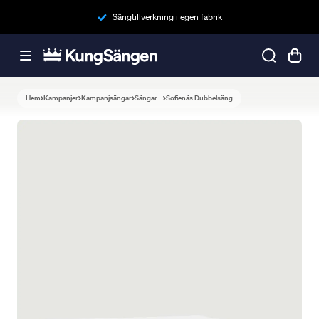
Sängtillverkning i egen fabrik
Hem
Kampanjer
Kampanjsängar
Sängar
Sofienäs Dubbelsäng