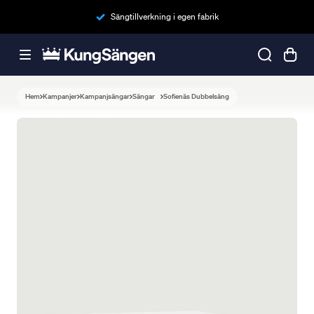
Sängtillverkning i egen fabrik
Hem
Kampanjer
Kampanjsängar
Sängar
Sofienäs Dubbelsäng