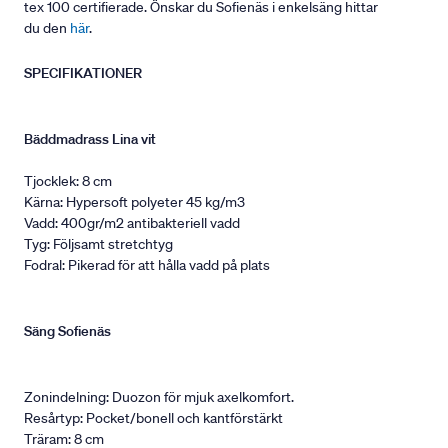
tex 100 certifierade. Önskar du Sofienäs i enkelsäng hittar
du den
här
.
SPECIFIKATIONER
Bäddmadrass Lina vit
Tjocklek: 8 cm
Kärna: Hypersoft polyeter 45 kg/m3
Vadd: 400gr/m2 antibakteriell vadd
Tyg: Följsamt stretchtyg
Fodral: Pikerad för att hålla vadd på plats
Säng Sofienäs
Zonindelning: Duozon för mjuk axelkomfort.
Resårtyp: Pocket/bonell och kantförstärkt
Träram: 8 cm