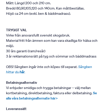
Mått: Längd 200 och 210 cm.
Bredd 80,90,105,120 och 140cm. Kan måttbeställas.
Höjd: ca 24 cm (exkl. ben & bäddmadrass).
TRYGGT VAL
Virke från ansvarsfullt svenskt skogsbruk.
Material fritt från ämnen som kan vara skadliga för hälsa och
miljö.
30 års garanti (ram/resår)
3 år reklamationsrätt på tyg och sömmar och bäddmadrass
OBS! Sängben ingår inte och köpes till separat.
Sängben
hittar du
här
.
Betalningsalternativ
Vi erbjuder smidiga och trygga betalningar – välj mellan
kortbetalning, direktbetalning, faktura eller delbetalning.
Se
alla våra betalningsalternativ här>
Leveranssätt