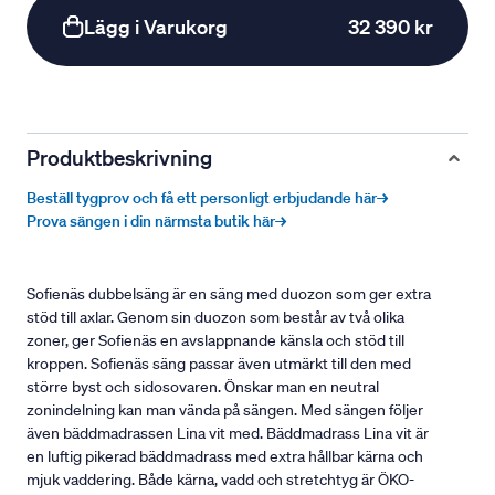
Lägg i Varukorg
32 390 kr
Produktbeskrivning
Beställ tygprov och få ett personligt erbjudande här→
Prova sängen i din närmsta butik här→
Sofienäs dubbelsäng är en säng med duozon som ger extra
stöd till axlar. Genom sin duozon som består av två olika
zoner, ger Sofienäs en avslappnande känsla och stöd till
kroppen. Sofienäs säng passar även utmärkt till den med
större byst och sidosovaren. Önskar man en neutral
zonindelning kan man vända på sängen. Med sängen följer
även bäddmadrassen Lina vit med. Bäddmadrass Lina vit är
en luftig pikerad bäddmadrass med extra hållbar kärna och
mjuk vaddering. Både kärna, vadd och stretchtyg är ÖKO-