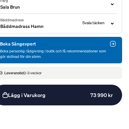
Färg
Sala Brun
Bäddmadrass
Svala täcken
Bäddmadrass Hamn
Boka Sängexpert
Boka personlig rådgivning i butik och få rekommendationer som
gör skillnad för din sömn.
Leveranstid
2-3 veckor
Lägg i Varukorg
73 990 kr