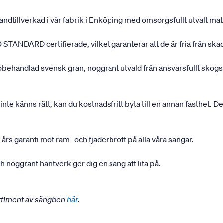
andtillverkad i vår fabrik i Enköping med omsorgsfullt utvalt mater
 STANDARD certifierade, vilket garanterar att de är fria från ska
 obehandlad svensk gran, noggrant utvald från ansvarsfullt sko
inte känns rätt, kan du kostnadsfritt byta till en annan fasthet. D
 års garanti mot ram- och fjäderbrott på alla våra sängar.
 noggrant hantverk ger dig en säng att lita på.
ortiment av sängben
här
.