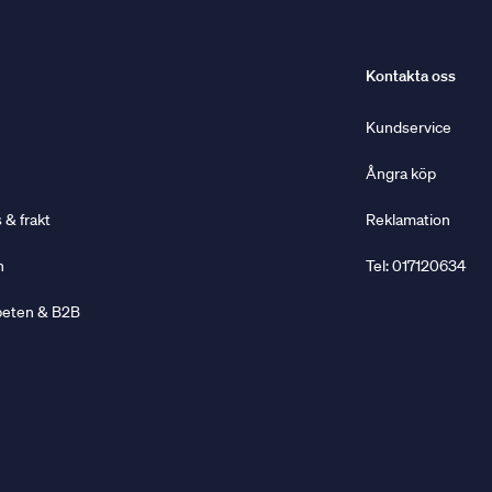
Kontakta oss
Kundservice
Ångra köp
& frakt
Reklamation
n
Tel: 017120634
beten & B2B