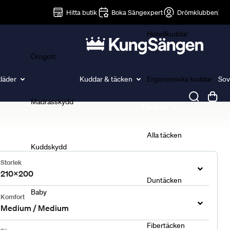
Lakan
Hitta butik
Boka Sängexpert
Drömklubben
Hotellkuddar
Örngott
läder
Kuddar & täcken
Ergonomiska kuddar
Sov
Madrasskydd
Täcken
Alla täcken
Kuddskydd
Storlek
210x200
Duntäcken
Baby
Komfort
Medium / Medium
Fibertäcken