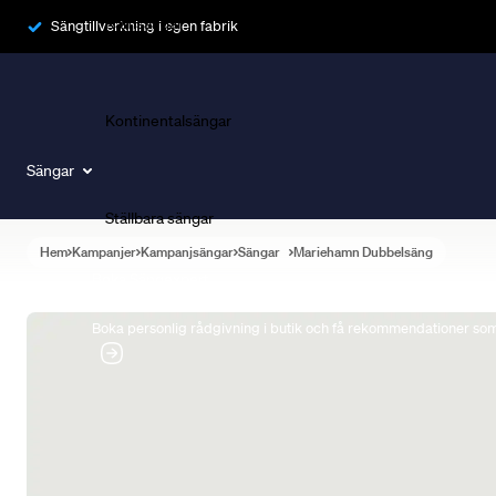
Ramsängar
Sängtillverkning i egen fabrik
Kontinentalsängar
Sängar
Ställbara sängar
Hem
Kampanjer
Kampanjsängar
Sängar
Mariehamn Dubbelsäng
Boka Sängexpert
Boka personlig rådgivning i butik och få rekommendationer som 