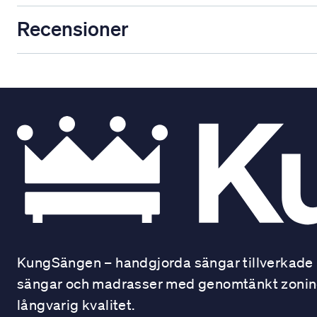
Recensioner
KungSängen – handgjorda sängar tillverkade i
sängar och madrasser med genomtänkt zonindel
långvarig kvalitet.