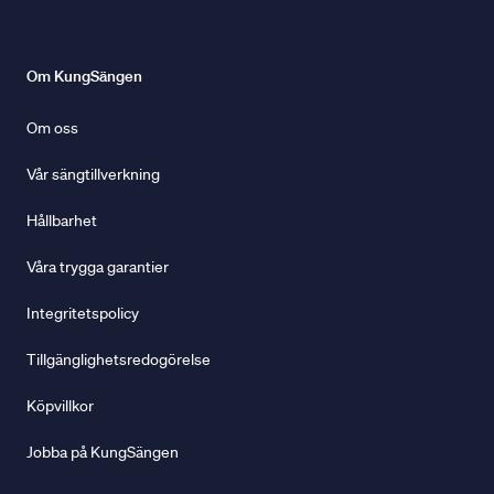
Om KungSängen
Om oss
Vår sängtillverkning
Hållbarhet
Våra trygga garantier
Integritetspolicy
Tillgänglighetsredogörelse
Köpvillkor
Jobba på KungSängen