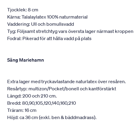
Tjocklek: 8 cm
Kärna: Talalaylatex 100% naturmaterial
Vaddering: Ull och bomullsvadd
Tyg: Följsamt stretchtyg vars översta lager närmast kroppen
Fodral: Pikerad för att hålla vadd på plats
Säng Mariehamn
Extra lager med tryckavlastande naturlatex över resåren.
Resårtyp: multizon/Pocket/bonell och kantförstärkt
Längd: 200 och 210 cm.
Bredd: 80,90,105,120,140,160,210
Träram: 16 cm
Höjd: ca 36 cm (exkl. ben & bäddmadrass).