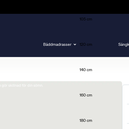
105 cm
Bäddmadrasser
120 cm
Sängk
140 cm
gör skillnad för din sömn.
160 cm
180 cm