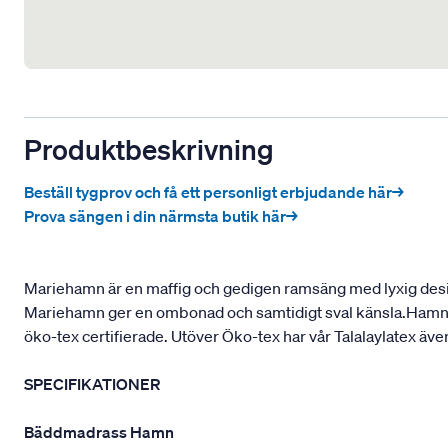
Produktbeskrivning
Beställ tygprov och få ett personligt erbjudande här→
Prova sängen i din närmsta butik här→
Mariehamn är en maffig och gedigen ramsäng med lyxig design
Mariehamn ger en ombonad och samtidigt sval känsla.Hamn är
öko-tex certifierade. Utöver Öko-tex har vår Talalaylatex även
SPECIFIKATIONER
Bäddmadrass Hamn