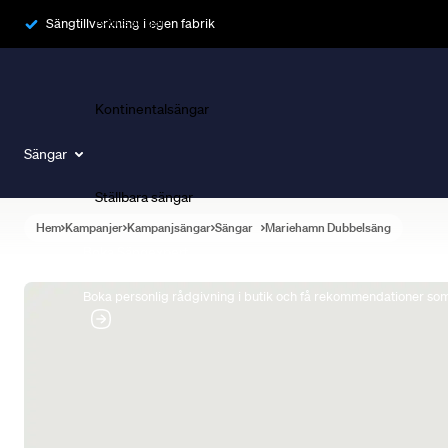
Ramsängar
Sängtillverkning i egen fabrik
Kontinentalsängar
Sängar
Ställbara sängar
Hem
Kampanjer
Kampanjsängar
Sängar
Mariehamn Dubbelsäng
Boka Sängexpert
Boka personlig rådgivning i butik och få rekommendationer som 