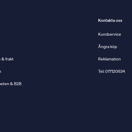
Kontakta oss
Kundservice
Ångra köp
& frakt
Reklamation
n
Tel: 017120634
beten & B2B