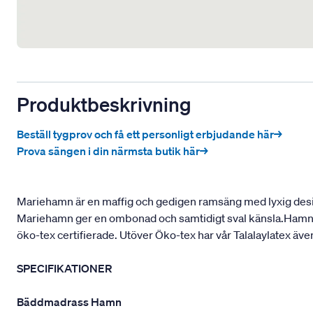
Produktbeskrivning
Beställ tygprov och få ett personligt erbjudande här→
Prova sängen i din närmsta butik här→
Mariehamn är en maffig och gedigen ramsäng med lyxig design
Mariehamn ger en ombonad och samtidigt sval känsla.Hamn är
öko-tex certifierade. Utöver Öko-tex har vår Talalaylatex även
SPECIFIKATIONER
Bäddmadrass Hamn