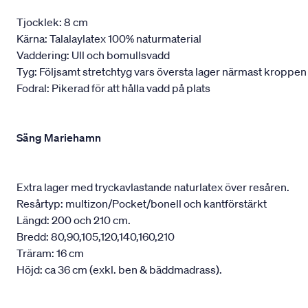
Tjocklek: 8 cm
Kärna: Talalaylatex 100% naturmaterial
Vaddering: Ull och bomullsvadd
Tyg: Följsamt stretchtyg vars översta lager närmast kroppen
Fodral: Pikerad för att hålla vadd på plats
Säng Mariehamn
Extra lager med tryckavlastande naturlatex över resåren.
Resårtyp: multizon/Pocket/bonell och kantförstärkt
Längd: 200 och 210 cm.
Bredd: 80,90,105,120,140,160,210
Träram: 16 cm
Höjd: ca 36 cm (exkl. ben & bäddmadrass).