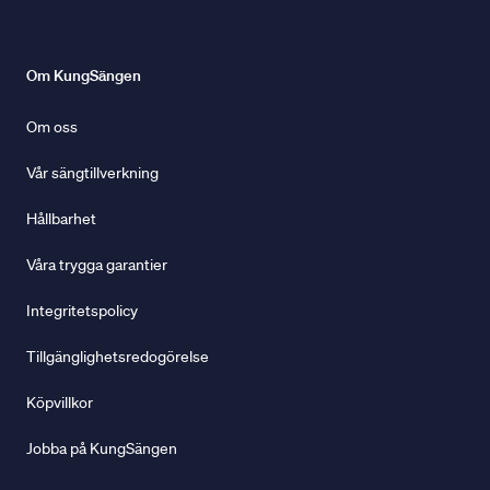
Om KungSängen
Om oss
Vår sängtillverkning
Hållbarhet
Våra trygga garantier
Integritetspolicy
Tillgänglighetsredogörelse
Köpvillkor
Jobba på KungSängen