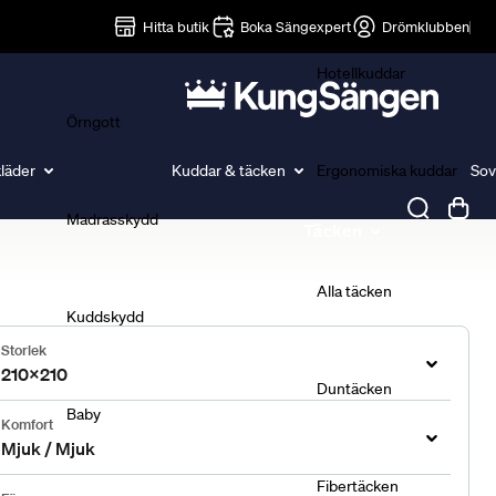
Lakan
Hitta butik
Boka Sängexpert
Drömklubben
Hotellkuddar
Örngott
läder
Kuddar & täcken
Ergonomiska kuddar
Sov
Madrasskydd
Täcken
Alla täcken
Kuddskydd
Storlek
210x210
Duntäcken
Baby
Komfort
Mjuk / Mjuk
Fibertäcken