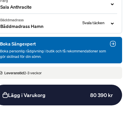
Färg
Sala Anthracite
Bäddmadrass
Svala täcken
Bäddmadrass Hamn
Boka Sängexpert
Boka personlig rådgivning i butik och få rekommendationer som
gör skillnad för din sömn.
Leveranstid
2-3 veckor
Lägg i Varukorg
80 390 kr