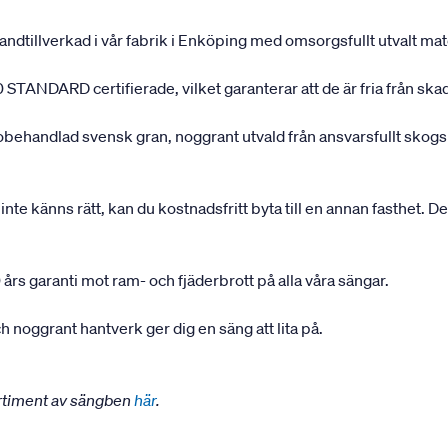
andtillverkad i vår fabrik i Enköping med omsorgsfullt utvalt mater
 STANDARD certifierade, vilket garanterar att de är fria från ska
 obehandlad svensk gran, noggrant utvald från ansvarsfullt sko
inte känns rätt, kan du kostnadsfritt byta till en annan fasthet. D
 års garanti mot ram- och fjäderbrott på alla våra sängar.
 noggrant hantverk ger dig en säng att lita på.
ortiment av sängben
här
.