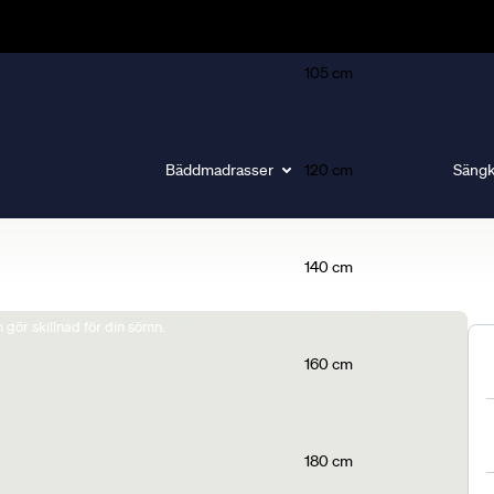
105 cm
Bäddmadrasser
120 cm
Sängk
140 cm
gör skillnad för din sömn.
160 cm
180 cm