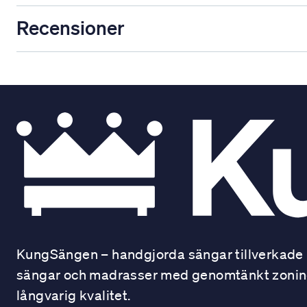
Recensioner
KungSängen – handgjorda sängar tillverkade i
sängar och madrasser med genomtänkt zonindel
långvarig kvalitet.