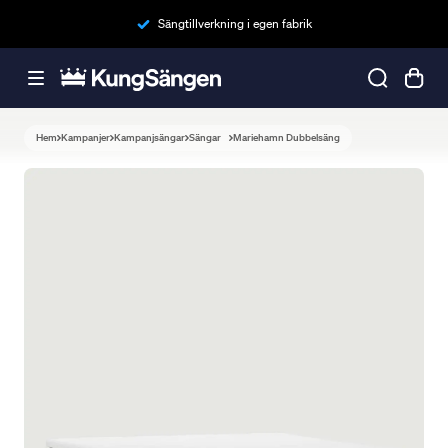
Sängtillverkning i egen fabrik
Hem
Kampanjer
Kampanjsängar
Sängar
Mariehamn Dubbelsäng