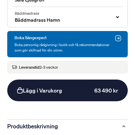
Bäddmadrass
Bäddmadrass Hamn
Boka Sängexpert
Boka personlig rådgivning i butik och få rekommendationer
som gör skillnad för din sömn.
Leveranstid
2-3 veckor
Lägg i Varukorg
63 490 kr
Produktbeskrivning