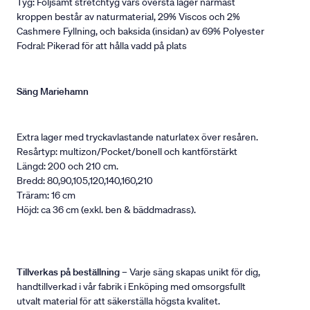
Tyg: Följsamt stretchtyg vars översta lager närmast
kroppen består av naturmaterial, 29% Viscos och 2%
Cashmere Fyllning, och baksida (insidan) av 69% Polyester
Fodral: Pikerad för att hålla vadd på plats
Säng Mariehamn
Extra lager med tryckavlastande naturlatex över resåren.
Resårtyp: multizon/Pocket/bonell och kantförstärkt
Längd: 200 och 210 cm.
Bredd: 80,90,105,120,140,160,210
Träram: 16 cm
Höjd: ca 36 cm (exkl. ben & bäddmadrass).
Tillverkas på beställning
– Varje säng skapas unikt för dig,
handtillverkad i vår fabrik i Enköping med omsorgsfullt
utvalt material för att säkerställa högsta kvalitet.