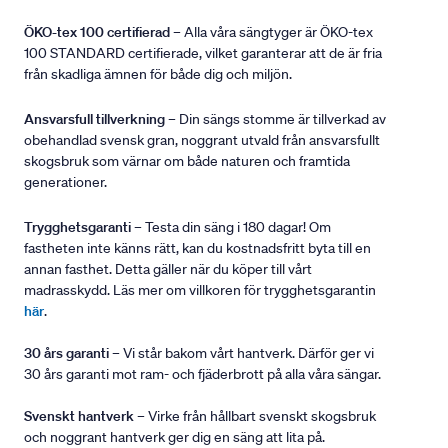
ÖKO-tex 100 certifierad
– Alla våra sängtyger är ÖKO-tex
100 STANDARD certifierade, vilket garanterar att de är fria
från skadliga ämnen för både dig och miljön.
Ansvarsfull tillverkning
– Din sängs stomme är tillverkad av
obehandlad svensk gran, noggrant utvald från ansvarsfullt
skogsbruk som värnar om både naturen och framtida
generationer.
Trygghetsgaranti
– Testa din säng i 180 dagar! Om
fastheten inte känns rätt, kan du kostnadsfritt byta till en
annan fasthet. Detta gäller när du köper till vårt
madrasskydd. Läs mer om villkoren för trygghetsgarantin
här
.
30 års garanti
– Vi står bakom vårt hantverk. Därför ger vi
30 års garanti mot ram- och fjäderbrott på alla våra sängar.
Svenskt hantverk
– Virke från hållbart svenskt skogsbruk
och noggrant hantverk ger dig en säng att lita på.