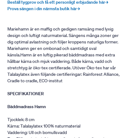
Beställ tygprov och få ett personligt erbjudande här→
Prova sängen i din närmsta butik här→
Mariehamn är en maffig och gedigen ramsäng med lyxig
design och luftigt naturmaterial. Sängens många zoner ger
dig optimal avlastning och följer kroppens naturliga former.
Mariehamn ger en ombonad och samtidigt sval
känsla.Hamn är en luftig pikerad bäddmadrass med extra
hållbar kärna och mjuk vaddering. Både kärna, vadd och
stretchtyg är öko-tex certifierade. Utöver Öko-tex har vår
Talalaylatex även följande certifieringar: Rainforest Alliance,
Cradle to cradle, ECO-institut
SPECIFIKATIONER
Bäddmadrass Hamn
Tjocklek: 8 cm
Kärna: Talalaylatex 100% naturmaterial
Vaddering: Ull och bomullsvadd