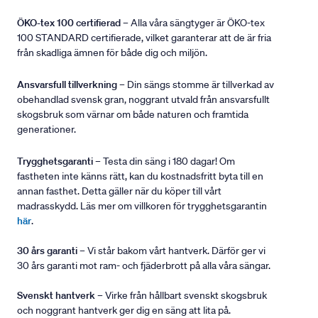
ÖKO-tex 100 certifierad
– Alla våra sängtyger är ÖKO-tex
100 STANDARD certifierade, vilket garanterar att de är fria
från skadliga ämnen för både dig och miljön.
Ansvarsfull tillverkning
– Din sängs stomme är tillverkad av
obehandlad svensk gran, noggrant utvald från ansvarsfullt
skogsbruk som värnar om både naturen och framtida
generationer.
Trygghetsgaranti
– Testa din säng i 180 dagar! Om
fastheten inte känns rätt, kan du kostnadsfritt byta till en
annan fasthet. Detta gäller när du köper till vårt
madrasskydd. Läs mer om villkoren för trygghetsgarantin
här
.
30 års garanti
– Vi står bakom vårt hantverk. Därför ger vi
30 års garanti mot ram- och fjäderbrott på alla våra sängar.
Svenskt hantverk
– Virke från hållbart svenskt skogsbruk
och noggrant hantverk ger dig en säng att lita på.