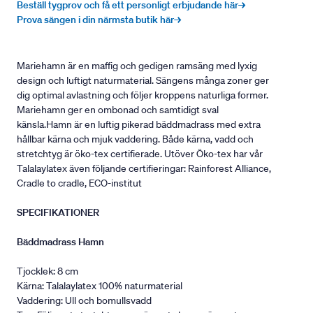
Beställ tygprov och få ett personligt erbjudande här→
Prova sängen i din närmsta butik här→
Mariehamn är en maffig och gedigen ramsäng med lyxig
design och luftigt naturmaterial. Sängens många zoner ger
dig optimal avlastning och följer kroppens naturliga former.
Mariehamn ger en ombonad och samtidigt sval
känsla.Hamn är en luftig pikerad bäddmadrass med extra
hållbar kärna och mjuk vaddering. Både kärna, vadd och
stretchtyg är öko-tex certifierade. Utöver Öko-tex har vår
Talalaylatex även följande certifieringar: Rainforest Alliance,
Cradle to cradle, ECO-institut
SPECIFIKATIONER
Bäddmadrass Hamn
Tjocklek: 8 cm
Kärna: Talalaylatex 100% naturmaterial
Vaddering: Ull och bomullsvadd