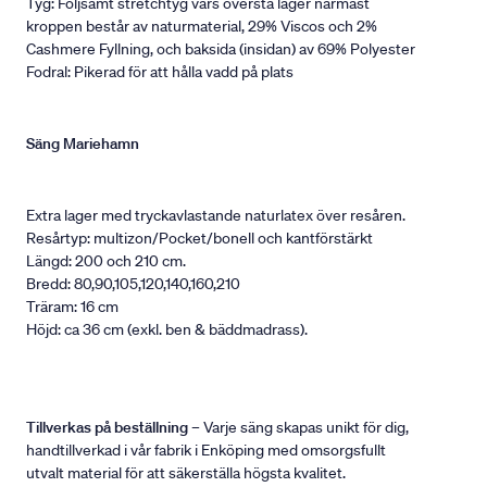
Tyg: Följsamt stretchtyg vars översta lager närmast
kroppen består av naturmaterial, 29% Viscos och 2%
Cashmere Fyllning, och baksida (insidan) av 69% Polyester
Fodral: Pikerad för att hålla vadd på plats
Säng Mariehamn
Extra lager med tryckavlastande naturlatex över resåren.
Resårtyp: multizon/Pocket/bonell och kantförstärkt
Längd: 200 och 210 cm.
Bredd: 80,90,105,120,140,160,210
Träram: 16 cm
Höjd: ca 36 cm (exkl. ben & bäddmadrass).
Tillverkas på beställning
– Varje säng skapas unikt för dig,
handtillverkad i vår fabrik i Enköping med omsorgsfullt
utvalt material för att säkerställa högsta kvalitet.