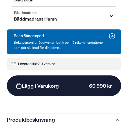
Bäddmadrass
Bäddmadrass Hamn
Boka Sängexpert
Boka personlig rådgivning i butik och få rekommendationer
som gör skillnad för din sömn.
Leveranstid
2-3 veckor
Lägg i Varukorg
60 990 kr
Produktbeskrivning