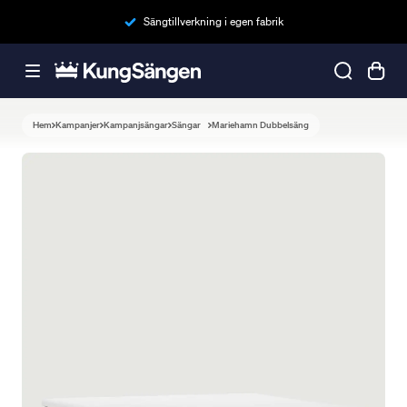
Sängtillverkning i egen fabrik
Hem
Kampanjer
Kampanjsängar
Sängar
Mariehamn Dubbelsäng