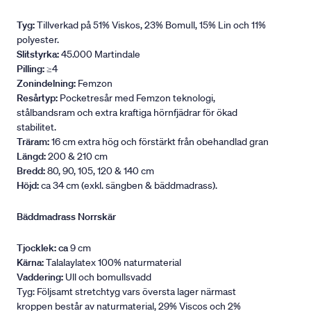
Tyg:
Tillverkad på 51% Viskos, 23% Bomull, 15% Lin och 11%
polyester.
Slitstyrka:
45.000 Martindale
Pilling:
≥4
Zonindelning:
Femzon
Resårtyp:
Pocketresår med Femzon teknologi,
stålbandsram och extra kraftiga hörnfjädrar för ökad
stabilitet.
Träram:
16 cm extra hög och förstärkt från obehandlad gran
Längd:
200 & 210 cm
Bredd:
80, 90, 105, 120 & 140 cm
Höjd:
ca 34 cm (exkl. sängben & bäddmadrass).
Bäddmadrass Norrskär
Tjocklek: ca
9 cm
Kärna:
Talalaylatex 100% naturmaterial
Vaddering:
Ull och bomullsvadd
Tyg: Följsamt stretchtyg vars översta lager närmast
kroppen består av naturmaterial, 29% Viscos och 2%