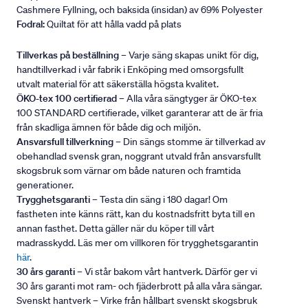
Cashmere Fyllning, och baksida (insidan) av 69% Polyester
Fodral:
Quiltat för att hålla vadd på plats
Tillverkas på beställning
– Varje säng skapas unikt för dig,
handtillverkad i vår fabrik i Enköping med omsorgsfullt
utvalt material för att säkerställa högsta kvalitet.
ÖKO-tex 100 certifierad
– Alla våra sängtyger är ÖKO-tex
100 STANDARD certifierade, vilket garanterar att de är fria
från skadliga ämnen för både dig och miljön.
Ansvarsfull tillverkning
– Din sängs stomme är tillverkad av
obehandlad svensk gran, noggrant utvald från ansvarsfullt
skogsbruk som värnar om både naturen och framtida
generationer.
Trygghetsgaranti
– Testa din säng i 180 dagar! Om
fastheten inte känns rätt, kan du kostnadsfritt byta till en
annan fasthet. Detta gäller när du köper till vårt
madrasskydd. Läs mer om villkoren för trygghetsgarantin
här
.
30 års garanti
– Vi står bakom vårt hantverk. Därför ger vi
30 års garanti mot ram- och fjäderbrott på alla våra sängar.
Svenskt hantverk – Virke från hållbart svenskt skogsbruk