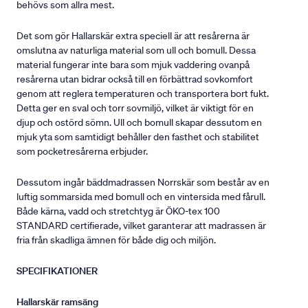
behövs som allra mest.
Det som gör Hallarskär extra speciell är att resårerna är
omslutna av naturliga material som ull och bomull. Dessa
material fungerar inte bara som mjuk vaddering ovanpå
resårerna utan bidrar också till en förbättrad sovkomfort
genom att reglera temperaturen och transportera bort fukt.
Detta ger en sval och torr sovmiljö, vilket är viktigt för en
djup och ostörd sömn. Ull och bomull skapar dessutom en
mjuk yta som samtidigt behåller den fasthet och stabilitet
som pocketresårerna erbjuder.
Dessutom ingår bäddmadrassen Norrskär som består av en
luftig sommarsida med bomull och en vintersida med fårull.
Både kärna, vadd och stretchtyg är ÖKO-tex 100
STANDARD certifierade, vilket garanterar att madrassen är
fria från skadliga ämnen för både dig och miljön.
SPECIFIKATIONER
Hallarskär ramsäng