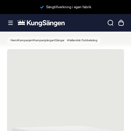
Sängtillverkning i egen fabrik
Hem
Kampanjer
Kampanjsängar
Sängar
Hallarskär Dubbelsäng