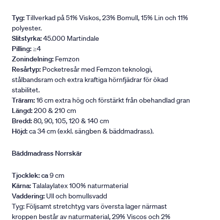
Tyg:
Tillverkad på 51% Viskos, 23% Bomull, 15% Lin och 11%
polyester.
Slitstyrka:
45.000 Martindale
Pilling:
≥4
Zonindelning:
Femzon
Resårtyp:
Pocketresår med Femzon teknologi,
stålbandsram och extra kraftiga hörnfjädrar för ökad
stabilitet.
Träram:
16 cm extra hög och förstärkt från obehandlad gran
Längd:
200 & 210 cm
Bredd:
80, 90, 105, 120 & 140 cm
Höjd:
ca 34 cm (exkl. sängben & bäddmadrass).
Bäddmadrass Norrskär
Tjocklek: ca
9 cm
Kärna:
Talalaylatex 100% naturmaterial
Vaddering:
Ull och bomullsvadd
Tyg: Följsamt stretchtyg vars översta lager närmast
kroppen består av naturmaterial, 29% Viscos och 2%