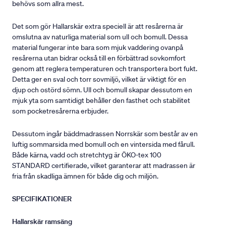
behövs som allra mest.
Det som gör Hallarskär extra speciell är att resårerna är
omslutna av naturliga material som ull och bomull. Dessa
material fungerar inte bara som mjuk vaddering ovanpå
resårerna utan bidrar också till en förbättrad sovkomfort
genom att reglera temperaturen och transportera bort fukt.
Detta ger en sval och torr sovmiljö, vilket är viktigt för en
djup och ostörd sömn. Ull och bomull skapar dessutom en
mjuk yta som samtidigt behåller den fasthet och stabilitet
som pocketresårerna erbjuder.
Dessutom ingår bäddmadrassen Norrskär som består av en
luftig sommarsida med bomull och en vintersida med fårull.
Både kärna, vadd och stretchtyg är ÖKO-tex 100
STANDARD certifierade, vilket garanterar att madrassen är
fria från skadliga ämnen för både dig och miljön.
SPECIFIKATIONER
Hallarskär ramsäng