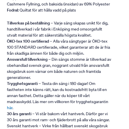
Cashmere Fyllning, och baksida (insidan) av 69% Polyester
Fodral:
Quiltat för att hålla vadd på plats
Tillverkas på beställning
– Varje säng skapas unikt för dig,
handtillverkad i vår fabrik i Enköping med omsorgsfullt
utvalt material för att säkerställa högsta kvalitet.
ÖKO-tex 100 certifierad
– Alla våra sängtyger är ÖKO-tex
100 STANDARD certifierade, vilket garanterar att de är fria
från skadliga ämnen för både dig och miljön.
Ansvarsfull tillverkning
– Din sängs stomme är tillverkad av
obehandlad svensk gran, noggrant utvald från ansvarsfullt
skogsbruk som värnar om både naturen och framtida
generationer.
Trygghetsgaranti
– Testa din säng i 180 dagar! Om
fastheten inte känns rätt, kan du kostnadsfritt byta till en
annan fasthet. Detta gäller när du köper till vårt
madrasskydd. Läs mer om villkoren för trygghetsgarantin
här
.
30 års garanti
– Vi står bakom vårt hantverk. Därför ger vi
30 års garanti mot ram- och fjäderbrott på alla våra sängar.
Svenskt hantverk – Virke från hållbart svenskt skogsbruk