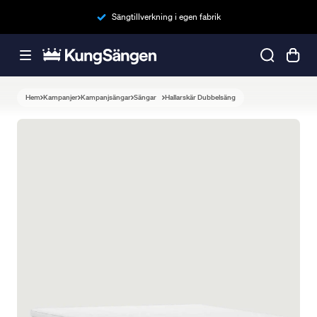
Sängtillverkning i egen fabrik
Hem
Kampanjer
Kampanjsängar
Sängar
Hallarskär Dubbelsäng