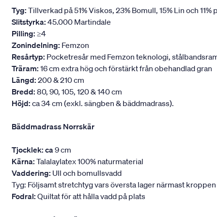
Tyg:
Tillverkad på 51% Viskos, 23% Bomull, 15% Lin och 11% p
Slitstyrka:
45.000 Martindale
Pilling:
≥4
Zonindelning:
Femzon
Resårtyp:
Pocketresår med Femzon teknologi, stålbandsram oc
Träram:
16 cm extra hög och förstärkt från obehandlad gran
Längd:
200 & 210 cm
Bredd:
80, 90, 105, 120 & 140 cm
Höjd:
ca 34 cm (exkl. sängben & bäddmadrass).
Bäddmadrass Norrskär
Tjocklek: ca
9 cm
Kärna:
Talalaylatex 100% naturmaterial
Vaddering:
Ull och bomullsvadd
Tyg: Följsamt stretchtyg vars översta lager närmast kroppen
Fodral:
Quiltat för att hålla vadd på plats