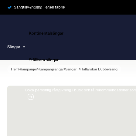
Ramsängar
Sängtillverkning i egen fabrik
Kontinentalsängar
Sängar
Ställbara sängar
Hem
Kampanjer
Kampanjsängar
Sängar
Hallarskär Dubbelsäng
Boka Sängexpert
Boka personlig rådgivning i butik och få rekommendationer som 