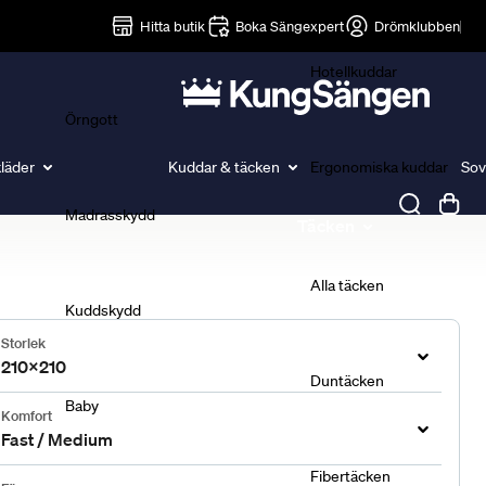
Lakan
Hitta butik
Boka Sängexpert
Drömklubben
Hotellkuddar
Örngott
läder
Kuddar & täcken
Ergonomiska kuddar
Sov
Madrasskydd
Täcken
Alla täcken
Kuddskydd
Storlek
210x210
Duntäcken
Baby
Komfort
Fast / Medium
Fibertäcken