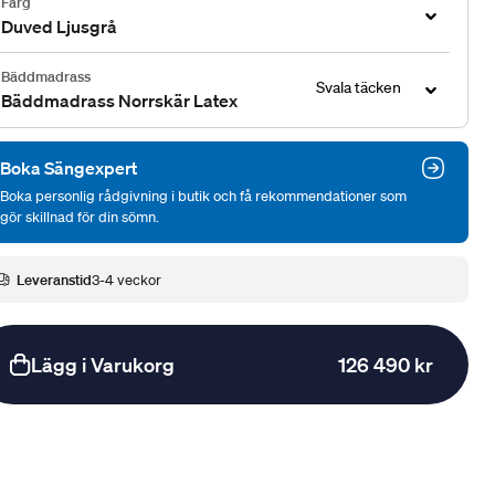
Färg
Duved Ljusgrå
Bäddmadrass
Svala täcken
Bäddmadrass Norrskär Latex
Boka Sängexpert
Boka personlig rådgivning i butik och få rekommendationer som
gör skillnad för din sömn.
Leveranstid
3-4 veckor
Lägg i Varukorg
126 490 kr