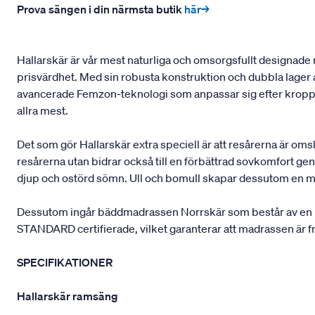
Prova sängen i din närmsta butik
här→
Hallarskär är vår mest naturliga och omsorgsfullt designade
prisvärdhet. Med sin robusta konstruktion och dubbla lager 
avancerade Femzon-teknologi som anpassar sig efter kroppen
allra mest.
Det som gör Hallarskär extra speciell är att resårerna är om
resårerna utan bidrar också till en förbättrad sovkomfort geno
djup och ostörd sömn. Ull och bomull skapar dessutom en mj
Dessutom ingår bäddmadrassen Norrskär som består av en lu
STANDARD certifierade, vilket garanterar att madrassen är fr
SPECIFIKATIONER
Hallarskär ramsäng