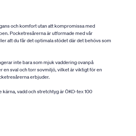
elegans och komfort utan att kompromissa med
oppen. Pocketresårerna är utformade med vår
r att du får det optimala stödet där det behövs som
fungerar inte bara som mjuk vaddering ovanpå
n sval och torr sovmiljö, vilket är viktigt för en
cketresårerna erbjuder.
 kärna, vadd och stretchtyg är ÖKO-tex 100