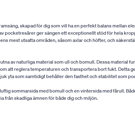
 ramsäng, skapad för dig som vill ha en perfekt balans mellan 
av pocketresårer ger sängen ett exceptionellt stöd för hela kr
s mest utsatta områden, såsom axlar och höfter, och säkerställe
slutna av naturliga material som ull och bomull. Dessa material 
m att reglera temperaturen och transportera bort fukt. Detta ger e
uk yta som samtidigt behåller den fasthet och stabilitet som po
ftig sommarsida med bomull och en vintersida med fårull. Både
ia från skadliga ämnen för både dig och miljön.