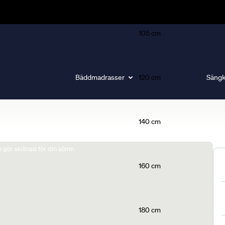
105 cm
Bäddmadrasser
120 cm
Sängk
140 cm
gör skillnad för din sömn.
160 cm
180 cm