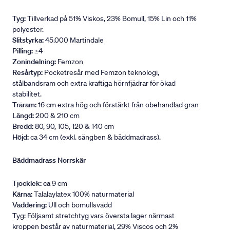
Tyg:
Tillverkad på 51% Viskos, 23% Bomull, 15% Lin och 11%
polyester.
Slitstyrka:
45.000 Martindale
Pilling:
≥4
Zonindelning:
Femzon
Resårtyp:
Pocketresår med Femzon teknologi,
stålbandsram och extra kraftiga hörnfjädrar för ökad
stabilitet.
Träram:
16 cm extra hög och förstärkt från obehandlad gran
Längd:
200 & 210 cm
Bredd:
80, 90, 105, 120 & 140 cm
Höjd:
ca 34 cm (exkl. sängben & bäddmadrass).
Bäddmadrass Norrskär
Tjocklek: ca
9 cm
Kärna:
Talalaylatex 100% naturmaterial
Vaddering:
Ull och bomullsvadd
Tyg: Följsamt stretchtyg vars översta lager närmast
kroppen består av naturmaterial, 29% Viscos och 2%