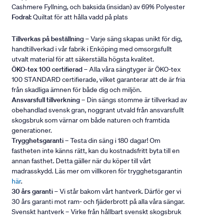
Cashmere Fyllning, och baksida (insidan) av 69% Polyester
Fodral:
Quiltat för att hålla vadd på plats
Tillverkas på beställning
– Varje säng skapas unikt för dig,
handtillverkad i vår fabrik i Enköping med omsorgsfullt
utvalt material för att säkerställa högsta kvalitet.
ÖKO-tex 100 certifierad
– Alla våra sängtyger är ÖKO-tex
100 STANDARD certifierade, vilket garanterar att de är fria
från skadliga ämnen för både dig och miljön.
Ansvarsfull tillverkning
– Din sängs stomme är tillverkad av
obehandlad svensk gran, noggrant utvald från ansvarsfullt
skogsbruk som värnar om både naturen och framtida
generationer.
Trygghetsgaranti
– Testa din säng i 180 dagar! Om
fastheten inte känns rätt, kan du kostnadsfritt byta till en
annan fasthet. Detta gäller när du köper till vårt
madrasskydd. Läs mer om villkoren för trygghetsgarantin
här
.
30 års garanti
– Vi står bakom vårt hantverk. Därför ger vi
30 års garanti mot ram- och fjäderbrott på alla våra sängar.
Svenskt hantverk – Virke från hållbart svenskt skogsbruk