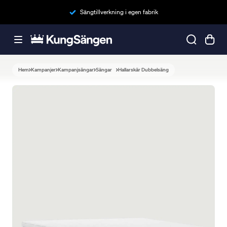
Sängtillverkning i egen fabrik
Hem
Kampanjer
Kampanjsängar
Sängar
Hallarskär Dubbelsäng