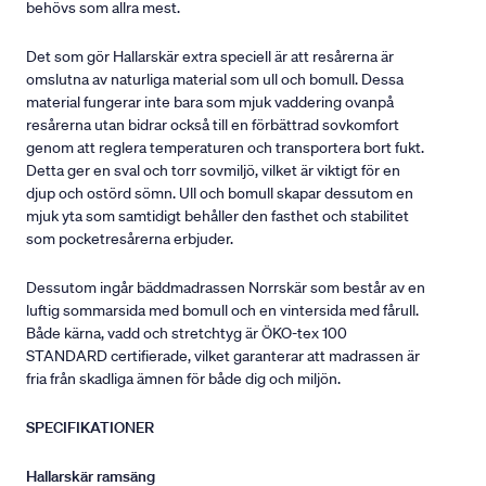
behövs som allra mest.
Det som gör Hallarskär extra speciell är att resårerna är
omslutna av naturliga material som ull och bomull. Dessa
material fungerar inte bara som mjuk vaddering ovanpå
resårerna utan bidrar också till en förbättrad sovkomfort
genom att reglera temperaturen och transportera bort fukt.
Detta ger en sval och torr sovmiljö, vilket är viktigt för en
djup och ostörd sömn. Ull och bomull skapar dessutom en
mjuk yta som samtidigt behåller den fasthet och stabilitet
som pocketresårerna erbjuder.
Dessutom ingår bäddmadrassen Norrskär som består av en
luftig sommarsida med bomull och en vintersida med fårull.
Både kärna, vadd och stretchtyg är ÖKO-tex 100
STANDARD certifierade, vilket garanterar att madrassen är
fria från skadliga ämnen för både dig och miljön.
SPECIFIKATIONER
Hallarskär ramsäng