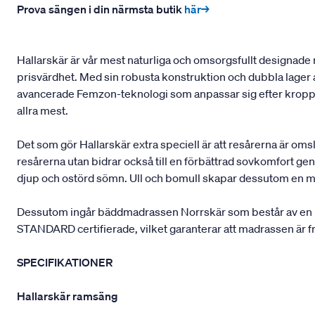
Prova sängen i din närmsta butik
här→
Hallarskär är vår mest naturliga och omsorgsfullt designade
prisvärdhet. Med sin robusta konstruktion och dubbla lager 
avancerade Femzon-teknologi som anpassar sig efter kroppen
allra mest.
Det som gör Hallarskär extra speciell är att resårerna är om
resårerna utan bidrar också till en förbättrad sovkomfort geno
djup och ostörd sömn. Ull och bomull skapar dessutom en mj
Dessutom ingår bäddmadrassen Norrskär som består av en lu
STANDARD certifierade, vilket garanterar att madrassen är fr
SPECIFIKATIONER
Hallarskär ramsäng