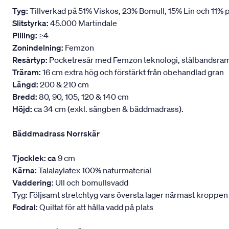
Tyg:
Tillverkad på 51% Viskos, 23% Bomull, 15% Lin och 11% p
Slitstyrka:
45.000 Martindale
Pilling:
≥4
Zonindelning:
Femzon
Resårtyp:
Pocketresår med Femzon teknologi, stålbandsram oc
Träram:
16 cm extra hög och förstärkt från obehandlad gran
Längd:
200 & 210 cm
Bredd:
80, 90, 105, 120 & 140 cm
Höjd:
ca 34 cm (exkl. sängben & bäddmadrass).
Bäddmadrass Norrskär
Tjocklek: ca
9 cm
Kärna:
Talalaylatex 100% naturmaterial
Vaddering:
Ull och bomullsvadd
Tyg: Följsamt stretchtyg vars översta lager närmast kroppen
Fodral:
Quiltat för att hålla vadd på plats