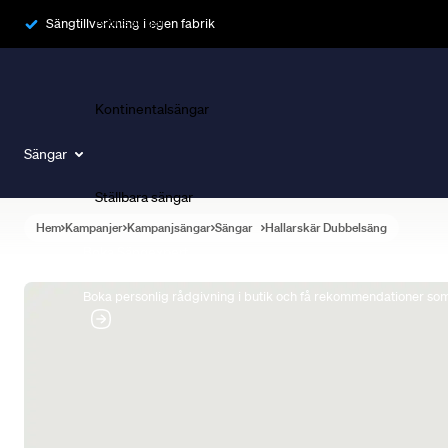
Ramsängar
Sängtillverkning i egen fabrik
Kontinentalsängar
Sängar
Ställbara sängar
Hem
Kampanjer
Kampanjsängar
Sängar
Hallarskär Dubbelsäng
Boka Sängexpert
Boka personlig rådgivning i butik och få rekommendationer som 