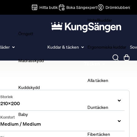
Lakan
Hitta butik
Boka Sängexpert
Drömklubben
Hotellkuddar
Örngott
läder
Kuddar & täcken
Ergonomiska kuddar
Sov
Madrasskydd
Täcken
Alla täcken
Kuddskydd
Storlek
210x200
Duntäcken
Baby
Komfort
Medium / Medium
Fibertäcken