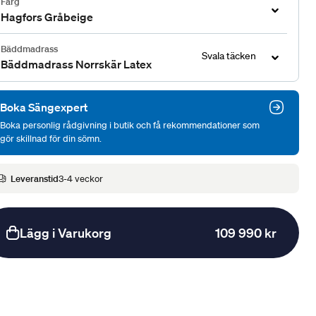
Färg
Hagfors Gråbeige
Bäddmadrass
Svala täcken
Bäddmadrass Norrskär Latex
Boka Sängexpert
Boka personlig rådgivning i butik och få rekommendationer som
gör skillnad för din sömn.
Leveranstid
3-4 veckor
Lägg i Varukorg
109 990 kr