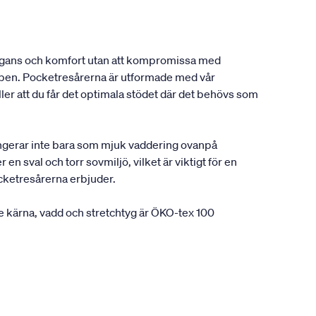
elegans och komfort utan att kompromissa med
oppen. Pocketresårerna är utformade med vår
r att du får det optimala stödet där det behövs som
fungerar inte bara som mjuk vaddering ovanpå
n sval och torr sovmiljö, vilket är viktigt för en
cketresårerna erbjuder.
 kärna, vadd och stretchtyg är ÖKO-tex 100