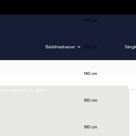
105 cm
Bäddmadrasser
120 cm
Sängk
140 cm
gör skillnad för din sömn.
160 cm
180 cm