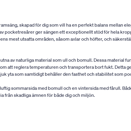
 ramsäng, skapad för dig som vill ha en perfekt balans mellan 
av pocketresårer ger sängen ett exceptionellt stöd för hela kr
s mest utsatta områden, såsom axlar och höfter, och säkerställe
slutna av naturliga material som ull och bomull. Dessa material 
m att reglera temperaturen och transportera bort fukt. Detta ger e
uk yta som samtidigt behåller den fasthet och stabilitet som po
ftig sommarsida med bomull och en vintersida med fårull. Både
ia från skadliga ämnen för både dig och miljön.