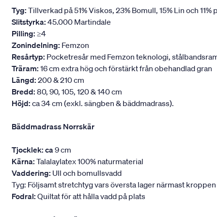
Tyg:
Tillverkad på 51% Viskos, 23% Bomull, 15% Lin och 11% p
Slitstyrka:
45.000 Martindale
Pilling:
≥4
Zonindelning:
Femzon
Resårtyp:
Pocketresår med Femzon teknologi, stålbandsram oc
Träram:
16 cm extra hög och förstärkt från obehandlad gran
Längd:
200 & 210 cm
Bredd:
80, 90, 105, 120 & 140 cm
Höjd:
ca 34 cm (exkl. sängben & bäddmadrass).
Bäddmadrass Norrskär
Tjocklek: ca
9 cm
Kärna:
Talalaylatex 100% naturmaterial
Vaddering:
Ull och bomullsvadd
Tyg: Följsamt stretchtyg vars översta lager närmast kroppen
Fodral:
Quiltat för att hålla vadd på plats