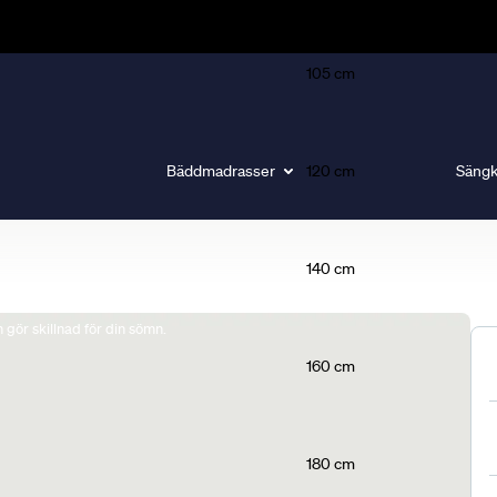
105 cm
Bäddmadrasser
120 cm
Sängk
140 cm
gör skillnad för din sömn.
160 cm
180 cm