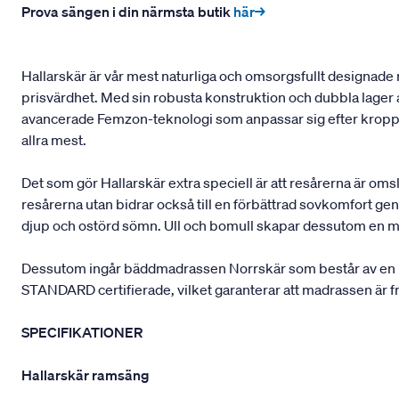
Prova sängen i din närmsta butik
här→
Hallarskär är vår mest naturliga och omsorgsfullt designade
prisvärdhet. Med sin robusta konstruktion och dubbla lager 
avancerade Femzon-teknologi som anpassar sig efter kroppen
allra mest.
Det som gör Hallarskär extra speciell är att resårerna är om
resårerna utan bidrar också till en förbättrad sovkomfort geno
djup och ostörd sömn. Ull och bomull skapar dessutom en mj
Dessutom ingår bäddmadrassen Norrskär som består av en lu
STANDARD certifierade, vilket garanterar att madrassen är fr
SPECIFIKATIONER
Hallarskär ramsäng