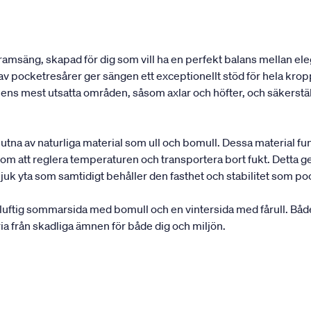
 ramsäng, skapad för dig som vill ha en perfekt balans mellan 
av pocketresårer ger sängen ett exceptionellt stöd för hela kr
s mest utsatta områden, såsom axlar och höfter, och säkerställe
slutna av naturliga material som ull och bomull. Dessa material 
m att reglera temperaturen och transportera bort fukt. Detta ger e
uk yta som samtidigt behåller den fasthet och stabilitet som po
ftig sommarsida med bomull och en vintersida med fårull. Både
ia från skadliga ämnen för både dig och miljön.