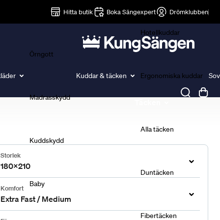
Lakan
Hitta butik
Boka Sängexpert
Drömklubben
Hotellkuddar
Örngott
läder
Kuddar & täcken
Ergonomiska kuddar
Sov
Madrasskydd
Täcken
Alla täcken
Kuddskydd
Storlek
180x210
Duntäcken
Baby
Komfort
Extra Fast / Medium
Fibertäcken