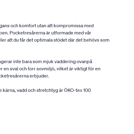
elegans och komfort utan att kompromissa med
oppen. Pocketresårerna är utformade med vår
r att du får det optimala stödet där det behövs som
fungerar inte bara som mjuk vaddering ovanpå
n sval och torr sovmiljö, vilket är viktigt för en
cketresårerna erbjuder.
 kärna, vadd och stretchtyg är ÖKO-tex 100