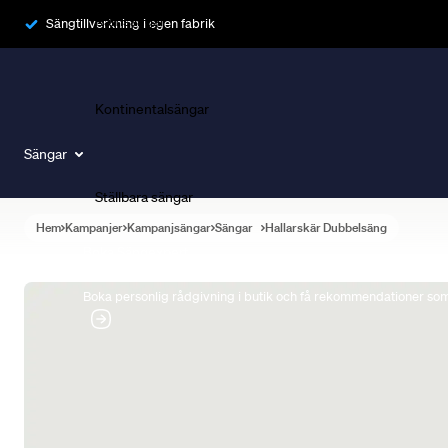
Ramsängar
Sängtillverkning i egen fabrik
Kontinentalsängar
Sängar
Ställbara sängar
Hem
Kampanjer
Kampanjsängar
Sängar
Hallarskär Dubbelsäng
Boka Sängexpert
Boka personlig rådgivning i butik och få rekommendationer som 