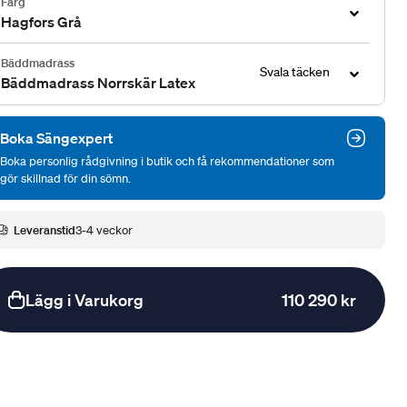
Färg
Hagfors Grå
Bäddmadrass
Svala täcken
Bäddmadrass Norrskär Latex
Boka Sängexpert
Boka personlig rådgivning i butik och få rekommendationer som
gör skillnad för din sömn.
Leveranstid
3-4 veckor
Lägg i Varukorg
110 290 kr