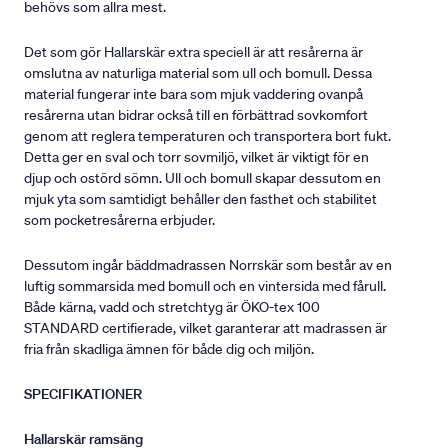
behövs som allra mest.
Det som gör Hallarskär extra speciell är att resårerna är
omslutna av naturliga material som ull och bomull. Dessa
material fungerar inte bara som mjuk vaddering ovanpå
resårerna utan bidrar också till en förbättrad sovkomfort
genom att reglera temperaturen och transportera bort fukt.
Detta ger en sval och torr sovmiljö, vilket är viktigt för en
djup och ostörd sömn. Ull och bomull skapar dessutom en
mjuk yta som samtidigt behåller den fasthet och stabilitet
som pocketresårerna erbjuder.
Dessutom ingår bäddmadrassen Norrskär som består av en
luftig sommarsida med bomull och en vintersida med fårull.
Både kärna, vadd och stretchtyg är ÖKO-tex 100
STANDARD certifierade, vilket garanterar att madrassen är
fria från skadliga ämnen för både dig och miljön.
SPECIFIKATIONER
Hallarskär ramsäng