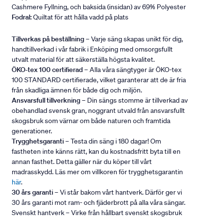
Cashmere Fyllning, och baksida (insidan) av 69% Polyester
Fodral:
Quiltat för att hålla vadd på plats
Tillverkas på beställning
– Varje säng skapas unikt för dig,
handtillverkad i vår fabrik i Enköping med omsorgsfullt
utvalt material för att säkerställa högsta kvalitet.
ÖKO-tex 100 certifierad
– Alla våra sängtyger är ÖKO-tex
100 STANDARD certifierade, vilket garanterar att de är fria
från skadliga ämnen för både dig och miljön.
Ansvarsfull tillverkning
– Din sängs stomme är tillverkad av
obehandlad svensk gran, noggrant utvald från ansvarsfullt
skogsbruk som värnar om både naturen och framtida
generationer.
Trygghetsgaranti
– Testa din säng i 180 dagar! Om
fastheten inte känns rätt, kan du kostnadsfritt byta till en
annan fasthet. Detta gäller när du köper till vårt
madrasskydd. Läs mer om villkoren för trygghetsgarantin
här
.
30 års garanti
– Vi står bakom vårt hantverk. Därför ger vi
30 års garanti mot ram- och fjäderbrott på alla våra sängar.
Svenskt hantverk – Virke från hållbart svenskt skogsbruk