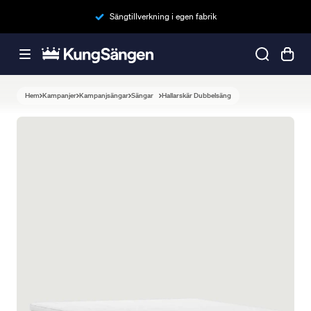
Sängtillverkning i egen fabrik
Hem
Kampanjer
Kampanjsängar
Sängar
Hallarskär Dubbelsäng