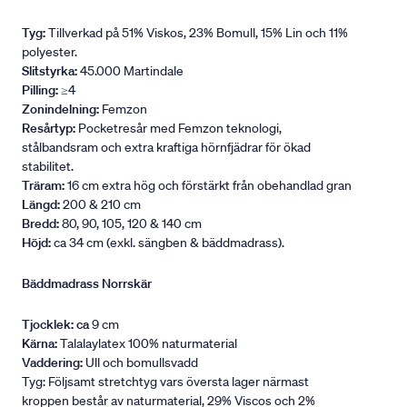
Tyg:
Tillverkad på 51% Viskos, 23% Bomull, 15% Lin och 11%
polyester.
Slitstyrka:
45.000 Martindale
Pilling:
≥4
Zonindelning:
Femzon
Resårtyp:
Pocketresår med Femzon teknologi,
stålbandsram och extra kraftiga hörnfjädrar för ökad
stabilitet.
Träram:
16 cm extra hög och förstärkt från obehandlad gran
Längd:
200 & 210 cm
Bredd:
80, 90, 105, 120 & 140 cm
Höjd:
ca 34 cm (exkl. sängben & bäddmadrass).
Bäddmadrass Norrskär
Tjocklek: ca
9 cm
Kärna:
Talalaylatex 100% naturmaterial
Vaddering:
Ull och bomullsvadd
Tyg: Följsamt stretchtyg vars översta lager närmast
kroppen består av naturmaterial, 29% Viscos och 2%