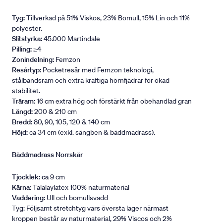
Tyg:
Tillverkad på 51% Viskos, 23% Bomull, 15% Lin och 11%
polyester.
Slitstyrka:
45.000 Martindale
Pilling:
≥4
Zonindelning:
Femzon
Resårtyp:
Pocketresår med Femzon teknologi,
stålbandsram och extra kraftiga hörnfjädrar för ökad
stabilitet.
Träram:
16 cm extra hög och förstärkt från obehandlad gran
Längd:
200 & 210 cm
Bredd:
80, 90, 105, 120 & 140 cm
Höjd:
ca 34 cm (exkl. sängben & bäddmadrass).
Bäddmadrass Norrskär
Tjocklek: ca
9 cm
Kärna:
Talalaylatex 100% naturmaterial
Vaddering:
Ull och bomullsvadd
Tyg: Följsamt stretchtyg vars översta lager närmast
kroppen består av naturmaterial, 29% Viscos och 2%