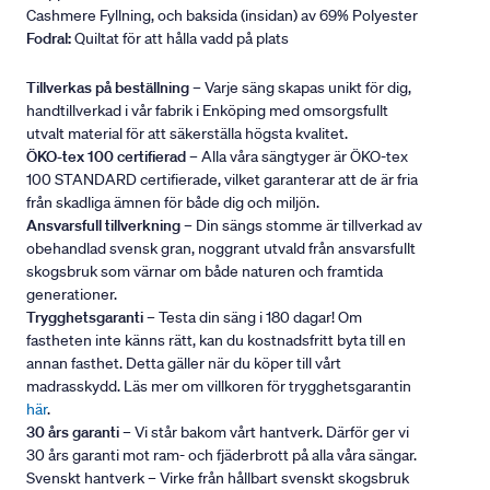
Cashmere Fyllning, och baksida (insidan) av 69% Polyester
Fodral:
Quiltat för att hålla vadd på plats
Tillverkas på beställning
– Varje säng skapas unikt för dig,
handtillverkad i vår fabrik i Enköping med omsorgsfullt
utvalt material för att säkerställa högsta kvalitet.
ÖKO-tex 100 certifierad
– Alla våra sängtyger är ÖKO-tex
100 STANDARD certifierade, vilket garanterar att de är fria
från skadliga ämnen för både dig och miljön.
Ansvarsfull tillverkning
– Din sängs stomme är tillverkad av
obehandlad svensk gran, noggrant utvald från ansvarsfullt
skogsbruk som värnar om både naturen och framtida
generationer.
Trygghetsgaranti
– Testa din säng i 180 dagar! Om
fastheten inte känns rätt, kan du kostnadsfritt byta till en
annan fasthet. Detta gäller när du köper till vårt
madrasskydd. Läs mer om villkoren för trygghetsgarantin
här
.
30 års garanti
– Vi står bakom vårt hantverk. Därför ger vi
30 års garanti mot ram- och fjäderbrott på alla våra sängar.
Svenskt hantverk – Virke från hållbart svenskt skogsbruk