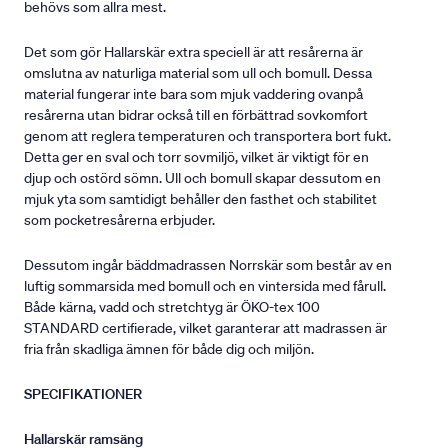
behövs som allra mest.
Det som gör Hallarskär extra speciell är att resårerna är
omslutna av naturliga material som ull och bomull. Dessa
material fungerar inte bara som mjuk vaddering ovanpå
resårerna utan bidrar också till en förbättrad sovkomfort
genom att reglera temperaturen och transportera bort fukt.
Detta ger en sval och torr sovmiljö, vilket är viktigt för en
djup och ostörd sömn. Ull och bomull skapar dessutom en
mjuk yta som samtidigt behåller den fasthet och stabilitet
som pocketresårerna erbjuder.
Dessutom ingår bäddmadrassen Norrskär som består av en
luftig sommarsida med bomull och en vintersida med fårull.
Både kärna, vadd och stretchtyg är ÖKO-tex 100
STANDARD certifierade, vilket garanterar att madrassen är
fria från skadliga ämnen för både dig och miljön.
SPECIFIKATIONER
Hallarskär ramsäng