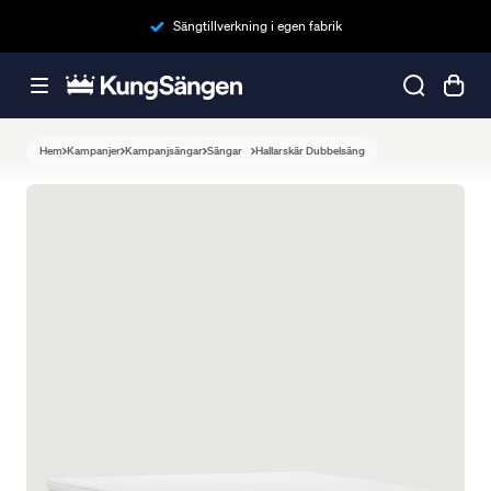
Sängtillverkning i egen fabrik
Hem
Kampanjer
Kampanjsängar
Sängar
Hallarskär Dubbelsäng