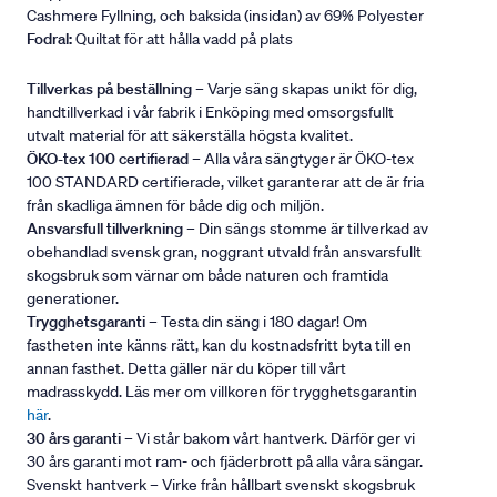
Cashmere Fyllning, och baksida (insidan) av 69% Polyester
Fodral:
Quiltat för att hålla vadd på plats
Tillverkas på beställning
– Varje säng skapas unikt för dig,
handtillverkad i vår fabrik i Enköping med omsorgsfullt
utvalt material för att säkerställa högsta kvalitet.
ÖKO-tex 100 certifierad
– Alla våra sängtyger är ÖKO-tex
100 STANDARD certifierade, vilket garanterar att de är fria
från skadliga ämnen för både dig och miljön.
Ansvarsfull tillverkning
– Din sängs stomme är tillverkad av
obehandlad svensk gran, noggrant utvald från ansvarsfullt
skogsbruk som värnar om både naturen och framtida
generationer.
Trygghetsgaranti
– Testa din säng i 180 dagar! Om
fastheten inte känns rätt, kan du kostnadsfritt byta till en
annan fasthet. Detta gäller när du köper till vårt
madrasskydd. Läs mer om villkoren för trygghetsgarantin
här
.
30 års garanti
– Vi står bakom vårt hantverk. Därför ger vi
30 års garanti mot ram- och fjäderbrott på alla våra sängar.
Svenskt hantverk – Virke från hållbart svenskt skogsbruk