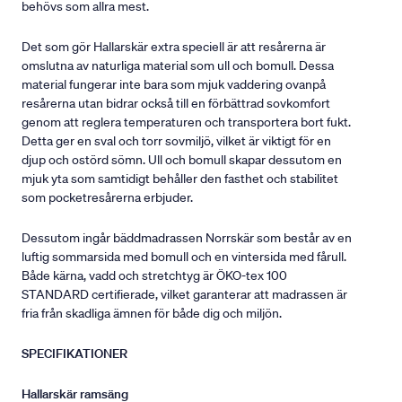
behövs som allra mest.
Det som gör Hallarskär extra speciell är att resårerna är
omslutna av naturliga material som ull och bomull. Dessa
material fungerar inte bara som mjuk vaddering ovanpå
resårerna utan bidrar också till en förbättrad sovkomfort
genom att reglera temperaturen och transportera bort fukt.
Detta ger en sval och torr sovmiljö, vilket är viktigt för en
djup och ostörd sömn. Ull och bomull skapar dessutom en
mjuk yta som samtidigt behåller den fasthet och stabilitet
som pocketresårerna erbjuder.
Dessutom ingår bäddmadrassen Norrskär som består av en
luftig sommarsida med bomull och en vintersida med fårull.
Både kärna, vadd och stretchtyg är ÖKO-tex 100
STANDARD certifierade, vilket garanterar att madrassen är
fria från skadliga ämnen för både dig och miljön.
SPECIFIKATIONER
Hallarskär ramsäng