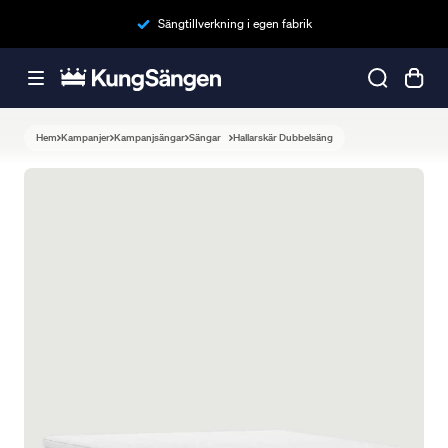
Sängtillverkning i egen fabrik
Hem
Kampanjer
Kampanjsängar
Sängar
Hallarskär Dubbelsäng