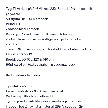
Tyg:
Tillverkad på 51% Viskos, 23% Bomull, 15% Lin och 11%
polyester.
Slitstyrka:
45.000 Martindale
Pilling:
≥4
Zonindelning:
Femzon
Resårtyp:
Pocketresår med Femzon teknologi,
stålbandsram och extra kraftiga hörnfjädrar för ökad
stabilitet.
Träram:
16 cm extra hög och förstärkt från obehandlad gran
Längd:
200 & 210 cm
Bredd:
80, 90, 105, 120 & 140 cm
Höjd:
ca 34 cm (exkl. sängben & bäddmadrass).
Bäddmadrass Norrskär
Tjocklek: ca
9 cm
Kärna:
Talalaylatex 100% naturmaterial
Vaddering:
Ull och bomullsvadd
Tyg: Följsamt stretchtyg vars översta lager närmast
kroppen består av naturmaterial, 29% Viscos och 2%