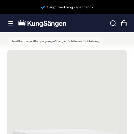
Sängtillverkning i egen fabrik
Hem
Kampanjer
Kampanjsängar
Sängar
Hallarskär Dubbelsäng