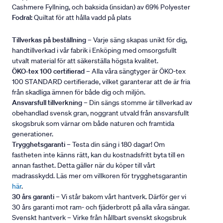
Cashmere Fyllning, och baksida (insidan) av 69% Polyester
Fodral:
Quiltat för att hålla vadd på plats
Tillverkas på beställning
– Varje säng skapas unikt för dig,
handtillverkad i vår fabrik i Enköping med omsorgsfullt
utvalt material för att säkerställa högsta kvalitet.
ÖKO-tex 100 certifierad
– Alla våra sängtyger är ÖKO-tex
100 STANDARD certifierade, vilket garanterar att de är fria
från skadliga ämnen för både dig och miljön.
Ansvarsfull tillverkning
– Din sängs stomme är tillverkad av
obehandlad svensk gran, noggrant utvald från ansvarsfullt
skogsbruk som värnar om både naturen och framtida
generationer.
Trygghetsgaranti
– Testa din säng i 180 dagar! Om
fastheten inte känns rätt, kan du kostnadsfritt byta till en
annan fasthet. Detta gäller när du köper till vårt
madrasskydd. Läs mer om villkoren för trygghetsgarantin
här
.
30 års garanti
– Vi står bakom vårt hantverk. Därför ger vi
30 års garanti mot ram- och fjäderbrott på alla våra sängar.
Svenskt hantverk – Virke från hållbart svenskt skogsbruk