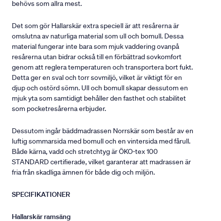
behövs som allra mest.
Det som gör Hallarskär extra speciell är att resårerna är
omslutna av naturliga material som ull och bomull. Dessa
material fungerar inte bara som mjuk vaddering ovanpå
resårerna utan bidrar också till en förbättrad sovkomfort
genom att reglera temperaturen och transportera bort fukt.
Detta ger en sval och torr sovmiljö, vilket är viktigt för en
djup och ostörd sömn. Ull och bomull skapar dessutom en
mjuk yta som samtidigt behåller den fasthet och stabilitet
som pocketresårerna erbjuder.
Dessutom ingår bäddmadrassen Norrskär som består av en
luftig sommarsida med bomull och en vintersida med fårull.
Både kärna, vadd och stretchtyg är ÖKO-tex 100
STANDARD certifierade, vilket garanterar att madrassen är
fria från skadliga ämnen för både dig och miljön.
SPECIFIKATIONER
Hallarskär ramsäng