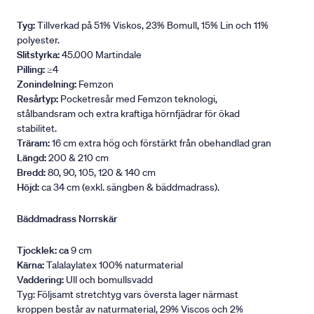
Tyg:
Tillverkad på 51% Viskos, 23% Bomull, 15% Lin och 11%
polyester.
Slitstyrka:
45.000 Martindale
Pilling:
≥4
Zonindelning:
Femzon
Resårtyp:
Pocketresår med Femzon teknologi,
stålbandsram och extra kraftiga hörnfjädrar för ökad
stabilitet.
Träram:
16 cm extra hög och förstärkt från obehandlad gran
Längd:
200 & 210 cm
Bredd:
80, 90, 105, 120 & 140 cm
Höjd:
ca 34 cm (exkl. sängben & bäddmadrass).
Bäddmadrass Norrskär
Tjocklek: ca
9 cm
Kärna:
Talalaylatex 100% naturmaterial
Vaddering:
Ull och bomullsvadd
Tyg: Följsamt stretchtyg vars översta lager närmast
kroppen består av naturmaterial, 29% Viscos och 2%