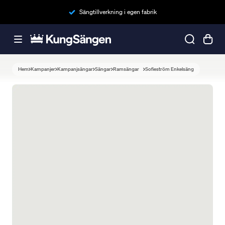
Sängtillverkning i egen fabrik
Hem
Kampanjer
Kampanjsängar
Sängar
Ramsängar
Sofieström Enkelsäng