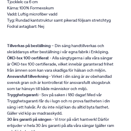
Tjocklek: ca 6 cm
Kärna: 100% Formexskum
Vadd: Luftig microfiber vadd
Tyg: Rundad kantstruktur samt pikerad följsam stretchtyg
Fodral avtagbart: Nej
Tillverkas på beställning
– Din säng handtillverkas och
skräddarsys efter beställning i vår egna fabrik i Enköping.
ÖKO-tex 100 certifierat
- Alla sängtygerna i alla våra sängar
är ÖKO-tex 100 certifierade, vilket innebär garanterad frihet
från ämnen som kan vara skadliga för hälsan och miljön.
Ansvarsfull tillverkning
- Virket i din säng är av obehandlad
svensk gran och är kontrollerat för ansvarsfullt skogsbruk
som tar hänsyn till både människor och miljö.
Trygghetsgaranti
- Sov på saken i 180 dagar! Med vår
Trygghetsgaranti får du i lugn och ro prova fastheten i din
säng i ett halvår. Är du inte nöjd kan du alltid byta fasthet.
Gäller vid köp av madrasskydd.
30 års garanti på sängen
- Vi tror på vårt hantverk! Därför
erbjuder vi hela 30 års garanti på alla våra sängar (gäller ram