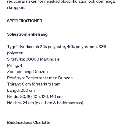
reducerar risken för minskad blodcirkulation och domningar
i kroppen.
SPECIFIKATIONER
Sofieström enkelsäng
Tyg: Tillverkad på 21% polyester, 46% polypropen, 33%
polyeter
Slitstyrka: 30.000 Martindale
Pilling: 4
Zonindelning: Duozon
Resårtyp: Pocketresår med Duozon
Träram: 8 cm förstärkt träram
Längd: 200 cm
Bredd: 80, 90, 105, 120, 140 cm
Höjd: ca 24 cm (exkl. ben & bäddmadrass).
Bäddmadrass Charlotte