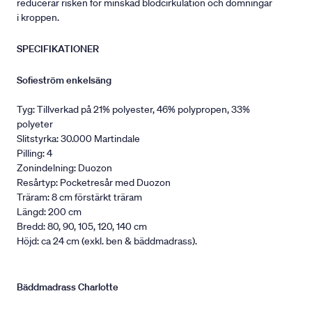
reducerar risken för minskad blodcirkulation och domningar
i kroppen.
SPECIFIKATIONER
Sofieström enkelsäng
Tyg: Tillverkad på 21% polyester, 46% polypropen, 33%
polyeter
Slitstyrka: 30.000 Martindale
Pilling: 4
Zonindelning: Duozon
Resårtyp: Pocketresår med Duozon
Träram: 8 cm förstärkt träram
Längd: 200 cm
Bredd: 80, 90, 105, 120, 140 cm
Höjd: ca 24 cm (exkl. ben & bäddmadrass).
Bäddmadrass Charlotte