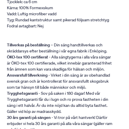
Tjocklek: ca 6 cm
Kärna: 100% Formexskum
Vadd: Luftig microfiber vadd
Tyg: Rundad kantstruktur samt pikerad följsam stretchtyg
Fodral avtagbart: Nej
Tillverkas på beställning
– Din säng handtillverkas och
skräddarsys efter beställning i vår egna fabrik i Enköping.
ÖKO-tex 100 certifierat
- Alla sängtygerna i alla våra sängar
är ÖKO-tex 100 certifierade, vilket innebär garanterad frihet
från ämnen som kan vara skadliga för hälsan och miljön.
Ansvarsfull tillverkning
- Virket i din säng är av obehandlad
svensk gran och är kontrollerat för ansvarsfullt skogsbruk
som tar hänsyn till både människor och miljö.
Trygghetsgaranti
- Sov på saken i 180 dagar! Med vår
Trygghetsgaranti får du i lugn och ro prova fastheten i din
säng i ett halvår. Är du inte nöjd kan du alltid byta fasthet.
Gäller vid köp av madrasskydd.
30 års garanti på sängen
- Vi tror på vårt hantverk! Därför
erbjuder vi hela 30 års garanti på alla våra sängar (gäller ram