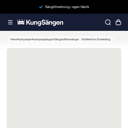
Sängtillverkning i egen fabrik
Hem
Kampanjer
Kampanjsängar
Sängar
Ramsängar
Sofieström Enkelsäng