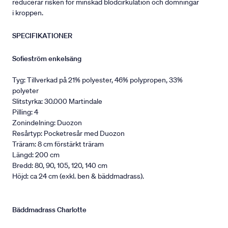
reducerar risken för minskad blodcirkulation och domningar
i kroppen.
SPECIFIKATIONER
Sofieström enkelsäng
Tyg: Tillverkad på 21% polyester, 46% polypropen, 33%
polyeter
Slitstyrka: 30.000 Martindale
Pilling: 4
Zonindelning: Duozon
Resårtyp: Pocketresår med Duozon
Träram: 8 cm förstärkt träram
Längd: 200 cm
Bredd: 80, 90, 105, 120, 140 cm
Höjd: ca 24 cm (exkl. ben & bäddmadrass).
Bäddmadrass Charlotte