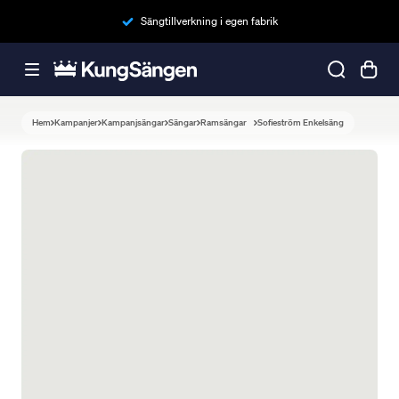
Sängtillverkning i egen fabrik
Hem
Kampanjer
Kampanjsängar
Sängar
Ramsängar
Sofieström Enkelsäng