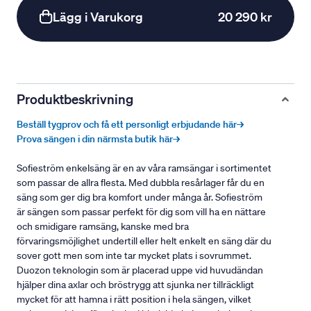
Lägg i Varukorg
20 290 kr
Produktbeskrivning
Beställ tygprov och få ett personligt erbjudande här→
Prova sängen i din närmsta butik här→
Sofieström enkelsäng är en av våra ramsängar i sortimentet
som passar de allra flesta. Med dubbla resårlager får du en
säng som ger dig bra komfort under många år. Sofieström
är sängen som passar perfekt för dig som vill ha en nättare
och smidigare ramsäng, kanske med bra
förvaringsmöjlighet undertill eller helt enkelt en säng där du
sover gott men som inte tar mycket plats i sovrummet.
Duozon teknologin som är placerad uppe vid huvudändan
hjälper dina axlar och bröstrygg att sjunka ner tillräckligt
mycket för att hamna i rätt position i hela sängen, vilket