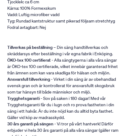
Tjocklek: ca 6 cm
Kärna: 100% Formexskum
Vadd: Luftig microfiber vadd
Tyg: Rundad kantstruktur samt pikerad följsam stretchtyg
Fodral avtagbart: Nej
Tillverkas på beställning
– Din säng handtillverkas och
skräddarsys efter beställning i vår egna fabrik i Enköping.
ÖKO-tex 100 certifierat
- Alla sängtygerna i alla våra sängar
är ÖKO-tex 100 certifierade, vilket innebär garanterad frihet
från ämnen som kan vara skadliga för hälsan och miljön.
Ansvarsfull tillverkning
- Virket i din säng är av obehandlad
svensk gran och är kontrollerat för ansvarsfullt skogsbruk
som tar hänsyn till både människor och miljö.
Trygghetsgaranti
- Sov på saken i 180 dagar! Med vår
Trygghetsgaranti får du i lugn och ro prova fastheten i din
säng i ett halvår. Är du inte nöjd kan du alltid byta fasthet.
Gäller vid köp av madrasskydd.
30 års garanti på sängen
- Vi tror på vårt hantverk! Därför
erbjuder vi hela 30 års garanti på alla våra sängar (gäller ram