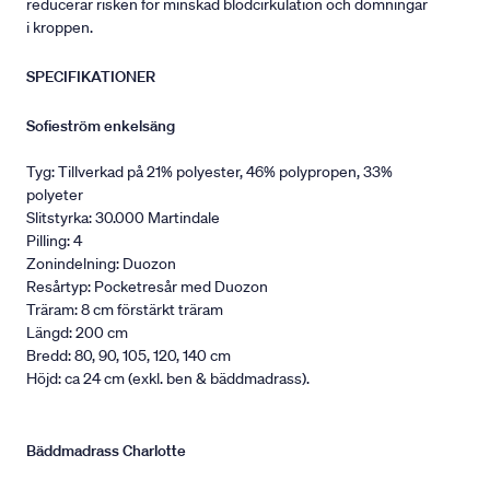
reducerar risken för minskad blodcirkulation och domningar
i kroppen.
SPECIFIKATIONER
Sofieström enkelsäng
Tyg: Tillverkad på 21% polyester, 46% polypropen, 33%
polyeter
Slitstyrka: 30.000 Martindale
Pilling: 4
Zonindelning: Duozon
Resårtyp: Pocketresår med Duozon
Träram: 8 cm förstärkt träram
Längd: 200 cm
Bredd: 80, 90, 105, 120, 140 cm
Höjd: ca 24 cm (exkl. ben & bäddmadrass).
Bäddmadrass Charlotte