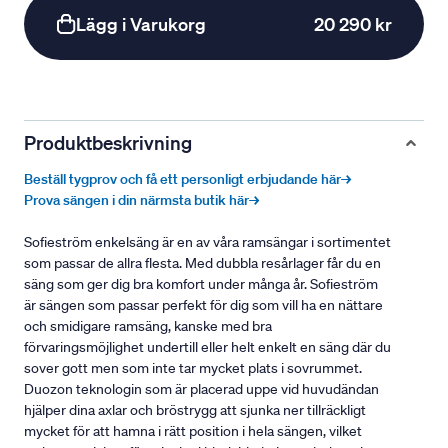
Lägg i Varukorg
20 290 kr
Produktbeskrivning
Beställ tygprov och få ett personligt erbjudande här→
Prova sängen i din närmsta butik här→
Sofieström enkelsäng är en av våra ramsängar i sortimentet
som passar de allra flesta. Med dubbla resårlager får du en
säng som ger dig bra komfort under många år. Sofieström
är sängen som passar perfekt för dig som vill ha en nättare
och smidigare ramsäng, kanske med bra
förvaringsmöjlighet undertill eller helt enkelt en säng där du
sover gott men som inte tar mycket plats i sovrummet.
Duozon teknologin som är placerad uppe vid huvudändan
hjälper dina axlar och bröstrygg att sjunka ner tillräckligt
mycket för att hamna i rätt position i hela sängen, vilket