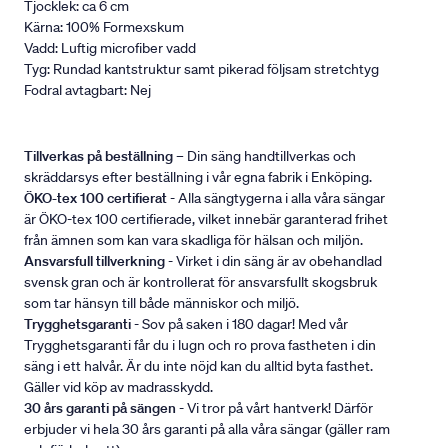
Tjocklek: ca 6 cm
Kärna: 100% Formexskum
Vadd: Luftig microfiber vadd
Tyg: Rundad kantstruktur samt pikerad följsam stretchtyg
Fodral avtagbart: Nej
Tillverkas på beställning
– Din säng handtillverkas och
skräddarsys efter beställning i vår egna fabrik i Enköping.
ÖKO-tex 100 certifierat
- Alla sängtygerna i alla våra sängar
är ÖKO-tex 100 certifierade, vilket innebär garanterad frihet
från ämnen som kan vara skadliga för hälsan och miljön.
Ansvarsfull tillverkning
- Virket i din säng är av obehandlad
svensk gran och är kontrollerat för ansvarsfullt skogsbruk
som tar hänsyn till både människor och miljö.
Trygghetsgaranti
- Sov på saken i 180 dagar! Med vår
Trygghetsgaranti får du i lugn och ro prova fastheten i din
säng i ett halvår. Är du inte nöjd kan du alltid byta fasthet.
Gäller vid köp av madrasskydd.
30 års garanti på sängen
- Vi tror på vårt hantverk! Därför
erbjuder vi hela 30 års garanti på alla våra sängar (gäller ram