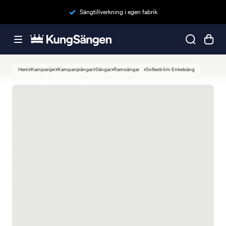
Sängtillverkning i egen fabrik
Hem
Kampanjer
Kampanjsängar
Sängar
Ramsängar
Sofieström Enkelsäng