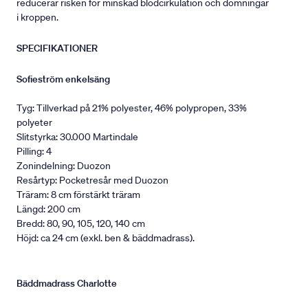
reducerar risken för minskad blodcirkulation och domningar
i kroppen.
SPECIFIKATIONER
Sofieström enkelsäng
Tyg: Tillverkad på 21% polyester, 46% polypropen, 33%
polyeter
Slitstyrka: 30.000 Martindale
Pilling: 4
Zonindelning: Duozon
Resårtyp: Pocketresår med Duozon
Träram: 8 cm förstärkt träram
Längd: 200 cm
Bredd: 80, 90, 105, 120, 140 cm
Höjd: ca 24 cm (exkl. ben & bäddmadrass).
Bäddmadrass Charlotte