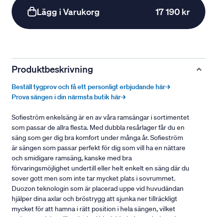
Lägg i Varukorg
17 190 kr
Produktbeskrivning
Beställ tygprov och få ett personligt erbjudande här→
Prova sängen i din närmsta butik här→
Sofieström enkelsäng är en av våra ramsängar i sortimentet
som passar de allra flesta. Med dubbla resårlager får du en
säng som ger dig bra komfort under många år. Sofieström
är sängen som passar perfekt för dig som vill ha en nättare
och smidigare ramsäng, kanske med bra
förvaringsmöjlighet undertill eller helt enkelt en säng där du
sover gott men som inte tar mycket plats i sovrummet.
Duozon teknologin som är placerad uppe vid huvudändan
hjälper dina axlar och bröstrygg att sjunka ner tillräckligt
mycket för att hamna i rätt position i hela sängen, vilket